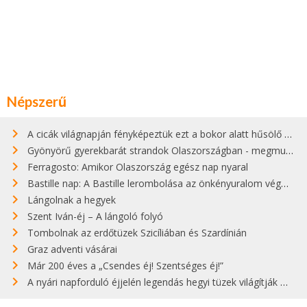
Népszerű
A cicák világnapján fényképeztük ezt a bokor alatt hűsölő cicát Kisorosziban
Gyönyörű gyerekbarát strandok Olaszországban - megmutatjuk a 15 legjobbat
Ferragosto: Amikor Olaszország egész nap nyaral
Bastille nap: A Bastille lerombolása az önkényuralom végét jelentette
Lángolnak a hegyek
Szent Iván-éj – A lángoló folyó
Tombolnak az erdőtüzek Szicíliában és Szardínián
Graz adventi vásárai
Már 200 éves a „Csendes éj! Szentséges éj!”
A nyári napforduló éjjelén legendás hegyi tüzek világítják meg Zugspitzét