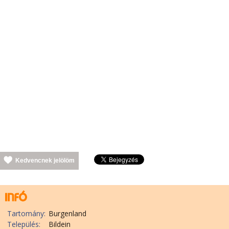
Kedvencnek jelölöm
Tartomány:
Burgenland
Település:
Bildein