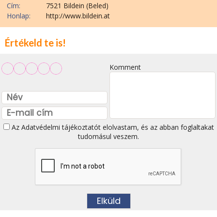
Cím:
7521 Bildein (Beled)
Honlap:
http://www.bildein.at
Értékeld te is!
Komment
Az
Adatvédelmi tájékoztatót
elolvastam, és az abban foglaltakat
tudomásul veszem.