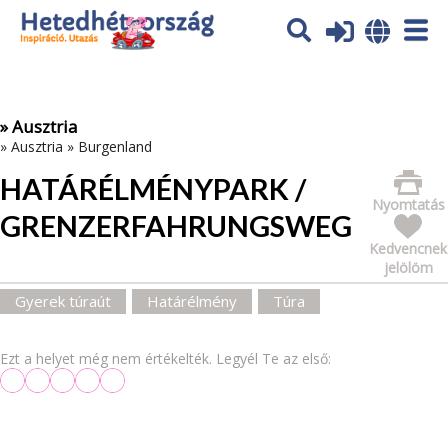
Az oldal sütiket (cookies) használ. További tájékoztatás itt:
Adatvédelmi tájékoztató
Ok
» Ausztria
»
Ausztria
»
Burgenland
HATÁRÉLMÉNYPARK /
Nyomtatás
GRENZERFAHRUNGSWEG
Kedvencnek
jelölöm
Gyerek túraút
Határélmény
Túra
Ezt a helyet még nem értékelték. Legyél Te az első: