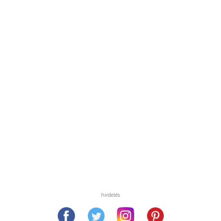
hirdetés