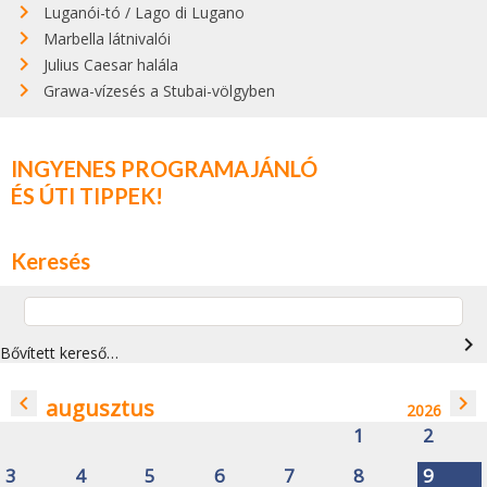
Luganói-tó / Lago di Lugano
Marbella látnivalói
Julius Caesar halála
Grawa-vízesés a Stubai-völgyben
INGYENES PROGRAMAJÁNLÓ
ÉS ÚTI TIPPEK!
Keresés
navigate_next
Bővített kereső…
navigate_before
navigate_next
augusztus
2026
1
2
3
4
5
6
7
8
9