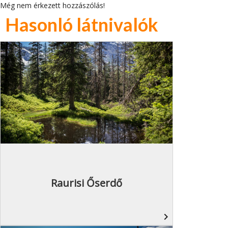
Még nem érkezett hozzászólás!
Hasonló látnivalók
Raurisi Őserdő
navigate_next