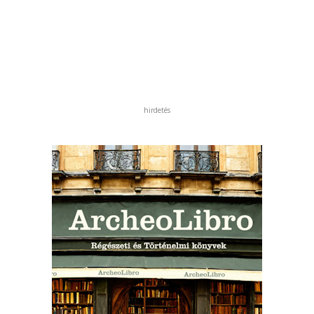
hirdetés