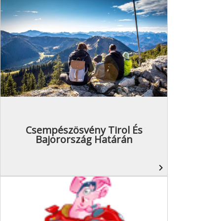
Csempészösvény Tirol És
Bajorország Határán
navigate_next