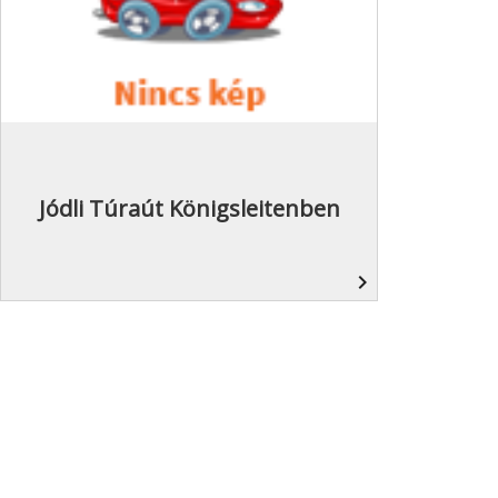
Jódli Túraút Königsleitenben
navigate_next