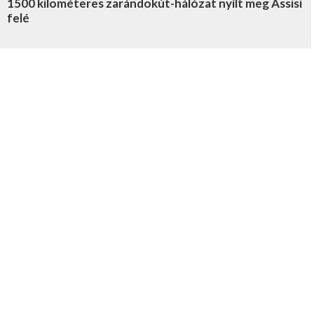
1500 kilométeres zarándokút-hálózat nyílt meg Assisi
felé