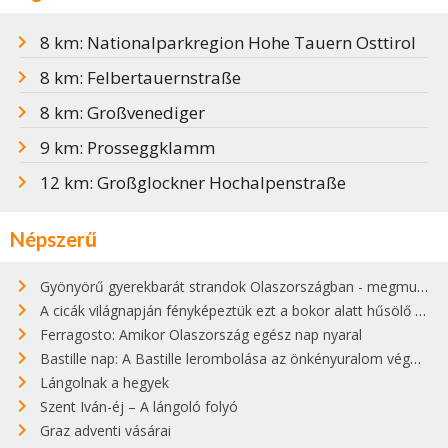
8 km: Nationalparkregion Hohe Tauern Osttirol
8 km: Felbertauernstraße
8 km: Großvenediger
9 km: Prosseggklamm
12 km: Großglockner Hochalpenstraße
Népszerű
Gyönyörű gyerekbarát strandok Olaszországban - megmutatjuk a 15 legjobbat
A cicák világnapján fényképeztük ezt a bokor alatt hűsölő cicát Kisorosziban
Ferragosto: Amikor Olaszország egész nap nyaral
Bastille nap: A Bastille lerombolása az önkényuralom végét jelentette
Lángolnak a hegyek
Szent Iván-éj – A lángoló folyó
Graz adventi vásárai