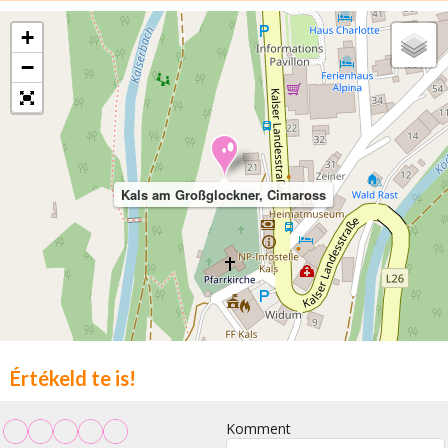
+
−
Kals am Großglockner, Cimaross
Értékeld te is!
Komment