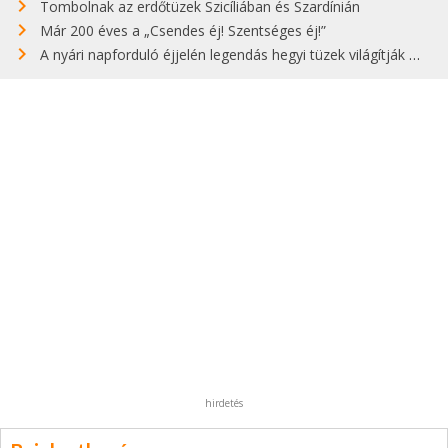
Tombolnak az erdőtüzek Szicíliában és Szardínián
Már 200 éves a „Csendes éj! Szentséges éj!”
A nyári napforduló éjjelén legendás hegyi tüzek világítják meg Zugspitzét
hirdetés