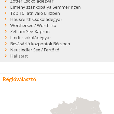
Zotter Csokoládégyár
Élmény szánkópálya Semmeringen
Top 10 látnivaló Linzben
Hauswirth Csokoládégyár
Wörthersee / Wörthi-tó
Zell am See-Kaprun
Lindt csokoládégyár
Bevásárló központok Bécsben
Neusiedler See / Fertő tó
Hallstatt
Régióválasztó