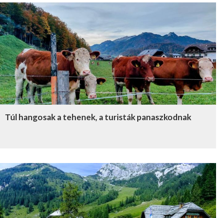
Túl hangosak a tehenek, a turisták panaszkodnak