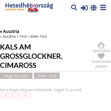
Az oldal sütiket (cookies) használ. További tájékoztatás itt:
Adatvédelmi tájékoztató
Ok
» Ausztria
»
Ausztria
»
Tirol
»
Kelet-Tirol
KALS AM
Nyomtatás
GROSSGLOCKNER, C
Kedvencnek
IMAROSS
jelölöm
Hegy és csúcs
Kelet-Tirol
Ezt a helyet még nem értékelték. Legyél Te az első: