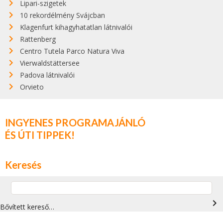
Lipari-szigetek
10 rekordélmény Svájcban
Klagenfurt kihagyhatatlan látnivalói
Rattenberg
Centro Tutela Parco Natura Viva
Vierwaldstättersee
Padova látnivalói
Orvieto
INGYENES PROGRAMAJÁNLÓ
ÉS ÚTI TIPPEK!
Keresés
navigate_next
Bővített kereső…