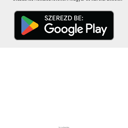
hirdetés