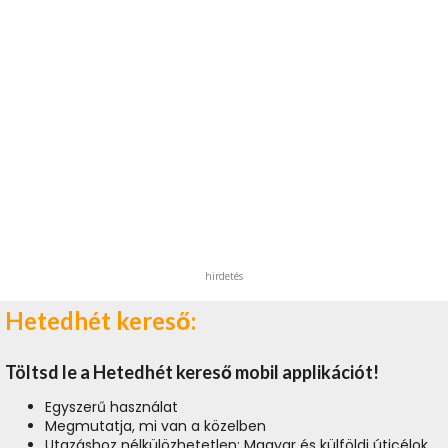
hirdetés
Hetedhét kereső:
Töltsd le a Hetedhét kereső mobil applikációt!
Egyszerű használat
Megmutatja, mi van a közelben
Utazáshoz nélkülözhetetlen: Magyar és külföldi úticélok