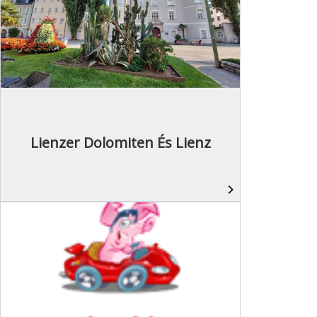
Lienzer Dolomiten És Lienz
navigate_next