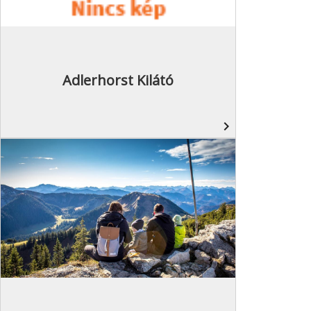
Adlerhorst Kilátó
navigate_next