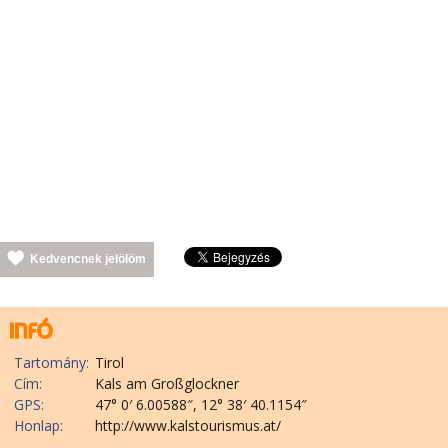
Kedvencnek jelölöm
Tartomány:
Tirol
Cím:
Kals am Großglockner
GPS:
47° 0′ 6.00588″, 12° 38′ 40.1154″
Honlap:
http://www.kalstourismus.at/