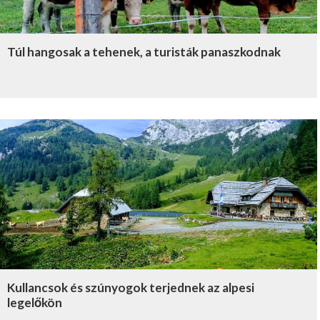
Túl hangosak a tehenek, a turisták panaszkodnak
Kullancsok és szúnyogok terjednek az alpesi
legelőkön