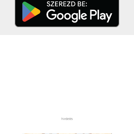
hirdetés