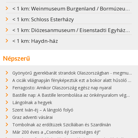
< 1 km: Weinmuseum Burgenland / Bormúzeum Burgenland
< 1 km: Schloss Esterházy
< 1 km: Diözesanmuseum / Eisenstadti Egyházmegyei Múzeum
< 1 km: Haydn-ház
Népszerű
Gyönyörű gyerekbarát strandok Olaszországban - megmutatjuk a 15 legjobbat
A cicák világnapján fényképeztük ezt a bokor alatt hűsölő cicát Kisorosziban
Ferragosto: Amikor Olaszország egész nap nyaral
Bastille nap: A Bastille lerombolása az önkényuralom végét jelentette
Lángolnak a hegyek
Szent Iván-éj – A lángoló folyó
Graz adventi vásárai
Tombolnak az erdőtüzek Szicíliában és Szardínián
Már 200 éves a „Csendes éj! Szentséges éj!”