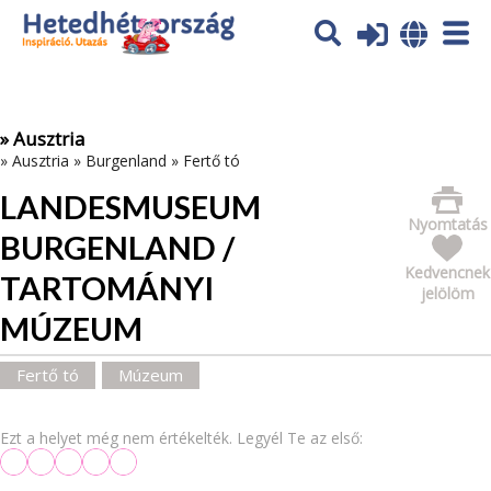
Az oldal sütiket (cookies) használ. További tájékoztatás itt:
Adatvédelmi tájékoztató
Ok
» Ausztria
»
Ausztria
»
Burgenland
»
Fertő tó
LANDESMUSEUM
Nyomtatás
BURGENLAND /
Kedvencnek
TARTOMÁNYI
jelölöm
MÚZEUM
Fertő tó
Múzeum
Ezt a helyet még nem értékelték. Legyél Te az első: