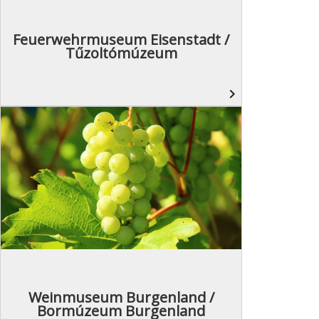
Feuerwehrmuseum Eisenstadt /
Tűzoltómúzeum
navigate_next
Weinmuseum Burgenland /
Bormúzeum Burgenland