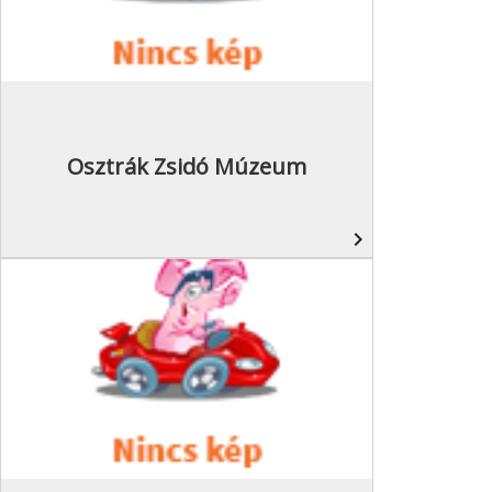
Osztrák Zsidó Múzeum
navigate_next