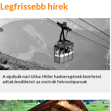
Legfrissebb hírek
A sípályák náci titka: Hitler hadseregének kísérletei
adtak lendületet az osztrák felvonóiparnak