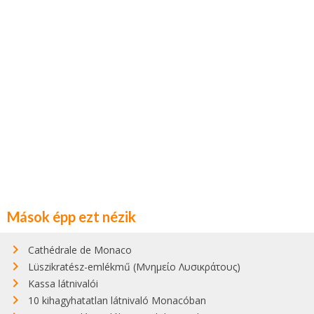
Mások épp ezt nézik
Cathédrale de Monaco
Lüszikratész-emlékmű (Μνημείο Λυσικράτους)
Kassa látnivalói
10 kihagyhatatlan látnivaló Monacóban