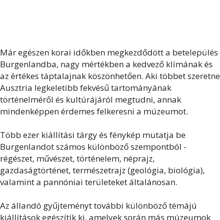
Már egészen korai időkben megkezdődött a betelepülés
Burgenlandba, nagy mértékben a kedvező klímának és
az értékes táptalajnak köszönhetően. Aki többet szeretne
Ausztria legkeletibb fekvésű tartományának
történelméről és kultúrájáról megtudni, annak
mindenképpen érdemes felkeresni a múzeumot.
Több ezer kiállítási tárgy és fénykép mutatja be
Burgenlandot számos különböző szempontból -
régészet, művészet, történelem, néprajz,
gazdaságtörténet, természetrajz (geológia, biológia),
valamint a pannóniai területeket általánosan.
Az állandó gyűjteményt további különböző témájú
kiállítások egészítik ki, amelyek során más múzeumok