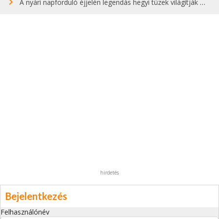
A nyári napforduló éjjelén legendás hegyi tüzek világítják meg Zugspitzét
hirdetés
Bejelentkezés
Felhasználónév