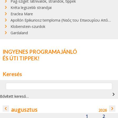
Pag-sziget: látnivalók, strandok, tippek
Kréta legszebb strandjai
Eraclea Mare
Apollón Epikuriosz temploma (Ναός του Επικουρίου Απόλλωνα)
Klobenstein-szurdok
Gardaland
INGYENES PROGRAMAJÁNLÓ
ÉS ÚTI TIPPEK!
Keresés
navigate_next
Bővített kereső…
navigate_before
navigate_next
augusztus
2026
1
2