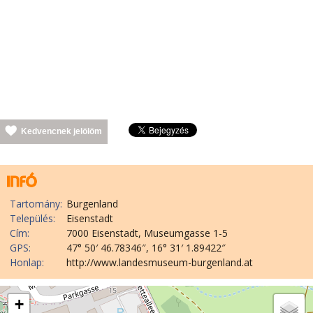
Kedvencnek jelölöm
Tartomány:
Burgenland
Település:
Eisenstadt
Cím:
7000 Eisenstadt, Museumgasse 1-5
GPS:
47° 50′ 46.78346″, 16° 31′ 1.89422″
Honlap:
http://www.landesmuseum-burgenland.at
+