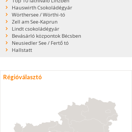
Top 10 látnivaló Linzben
Hauswirth Csokoládégyár
Wörthersee / Wörthi-tó
Zell am See-Kaprun
Lindt csokoládégyár
Bevásárló központok Bécsben
Neusiedler See / Fertő tó
Hallstatt
Régióválasztó