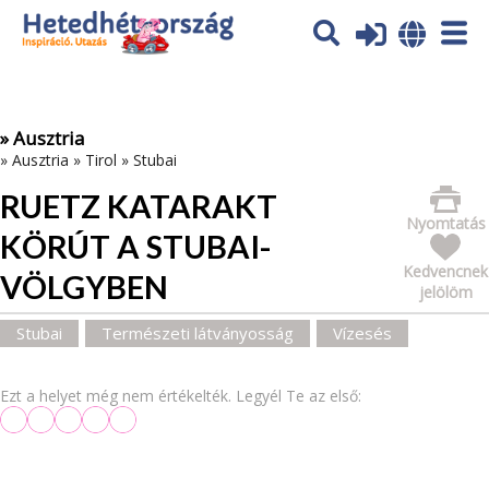
Az oldal sütiket (cookies) használ. További tájékoztatás itt:
Adatvédelmi tájékoztató
Ok
» Ausztria
»
Ausztria
»
Tirol
»
Stubai
RUETZ KATARAKT
Nyomtatás
KÖRÚT A STUBAI-
Kedvencnek
VÖLGYBEN
jelölöm
Stubai
Természeti látványosság
Vízesés
Ezt a helyet még nem értékelték. Legyél Te az első: