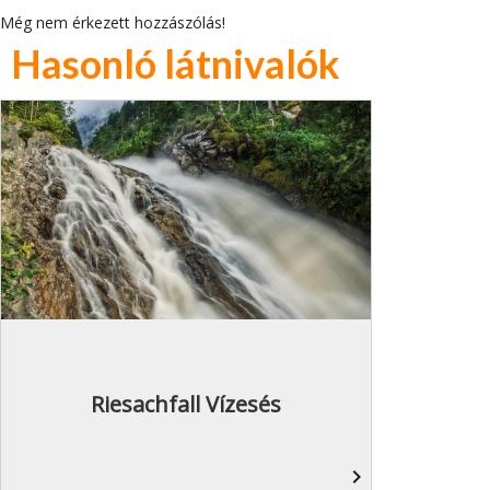
Még nem érkezett hozzászólás!
Hasonló látnivalók
Riesachfall Vízesés
navigate_next