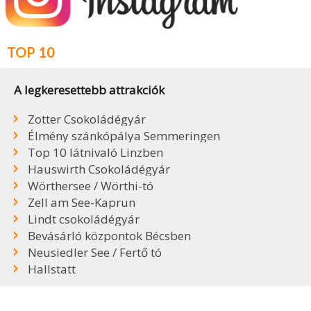
TOP 10
A legkeresettebb attrakciók
Zotter Csokoládégyár
Élmény szánkópálya Semmeringen
Top 10 látnivaló Linzben
Hauswirth Csokoládégyár
Wörthersee / Wörthi-tó
Zell am See-Kaprun
Lindt csokoládégyár
Bevásárló központok Bécsben
Neusiedler See / Fertő tó
Hallstatt