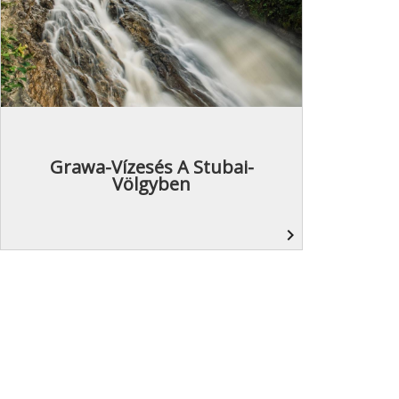
Grawa-Vízesés A Stubai-
Völgyben
navigate_next