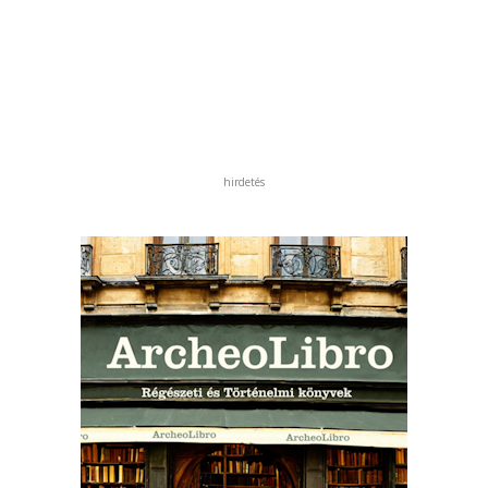
hirdetés