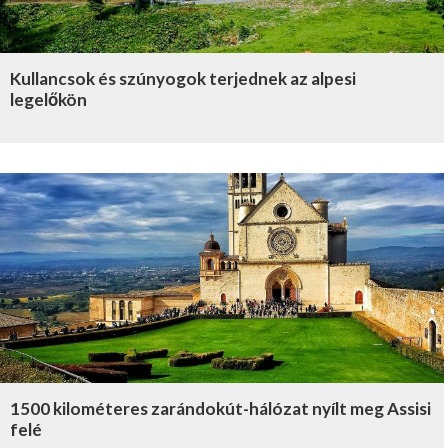
Kullancsok és szúnyogok terjednek az alpesi
legelőkön
1500 kilométeres zarándokút-hálózat nyílt meg Assisi
felé