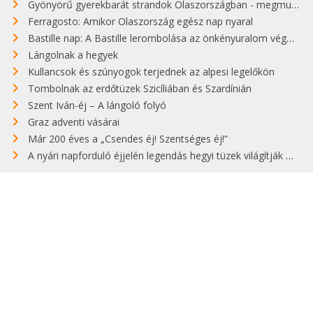
Gyönyörű gyerekbarát strandok Olaszországban - megmutatjuk a 15 legjobbat
Ferragosto: Amikor Olaszország egész nap nyaral
Bastille nap: A Bastille lerombolása az önkényuralom végét jelentette
Lángolnak a hegyek
Kullancsok és szúnyogok terjednek az alpesi legelőkön
Tombolnak az erdőtüzek Szicíliában és Szardínián
Szent Iván-éj – A lángoló folyó
Graz adventi vásárai
Már 200 éves a „Csendes éj! Szentséges éj!”
A nyári napforduló éjjelén legendás hegyi tüzek világítják meg Zugspitzét