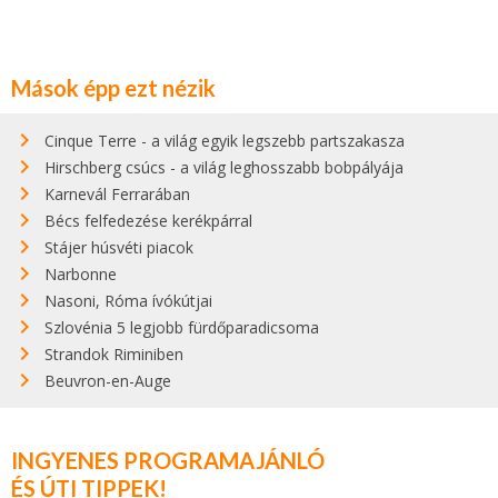
Mások épp ezt nézik
Cinque Terre - a világ egyik legszebb partszakasza
Hirschberg csúcs - a világ leghosszabb bobpályája
Karnevál Ferrarában
Bécs felfedezése kerékpárral
Stájer húsvéti piacok
Narbonne
Nasoni, Róma ívókútjai
Szlovénia 5 legjobb fürdőparadicsoma
Strandok Riminiben
Beuvron-en-Auge
INGYENES PROGRAMAJÁNLÓ
ÉS ÚTI TIPPEK!