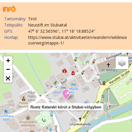
Tartomány:
Tirol
Település:
Neustift im Stubaital
GPS:
47° 6′ 32.56596″, 11° 18′ 18.88524″
Honlap:
https://www.stubai.at/aktivitaeten/wandern/wildewa
sserweg/etappe-1/
+
−
Ruetz Katarakt körút a Stubai-völgyben