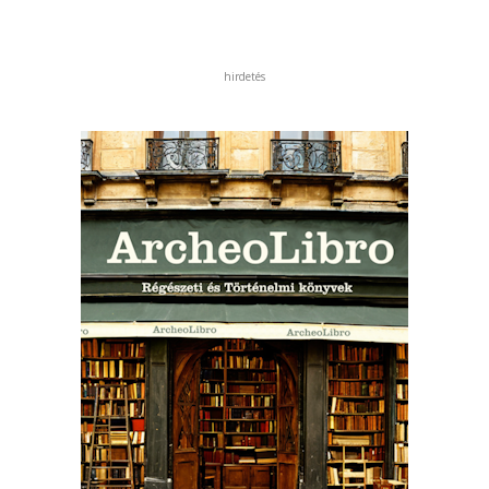
hirdetés