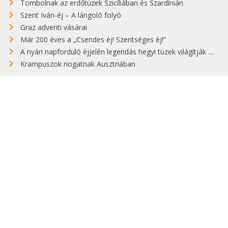
Tombolnak az erdőtüzek Szicíliában és Szardínián
Szent Iván-éj – A lángoló folyó
Graz adventi vásárai
Már 200 éves a „Csendes éj! Szentséges éj!”
A nyári napforduló éjjelén legendás hegyi tüzek világítják meg Zugspitzét
Krampuszok riogatnak Ausztriában