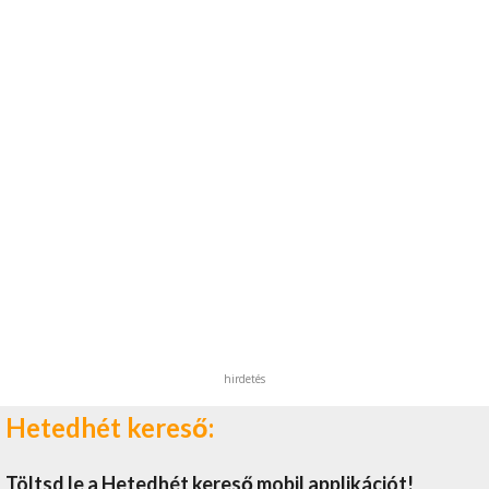
hirdetés
Hetedhét kereső:
Töltsd le a Hetedhét kereső mobil applikációt!