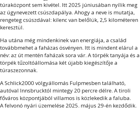
túraközpont sem kivétel. Itt 2025 júniusában nyílik meg
az úgynevezett csúszdapálya. Ahogy a neve is mutatja,
rengeteg csúszdával: kilenc van belőlük, 2,5 kilométeren
keresztül.
Ha utána még mindenkinek van energiája, a család
továbbmehet a faházas ösvényen. Itt is mindent elárul a
név: az út mentén faházak sora vár. A törpék tanyája és a
törpék tűzoltóállomása két újabb kiegészítője a
túraszezonnak.
A Schlick2000 völgyállomás Fulpmesben található,
autóval Innsbrucktól mintegy 20 percre délre. A tiroli
főváros központjából villamos is közlekedik a faluba.
A felvonó nyári üzemelése 2025. május 29-én kezdődik.