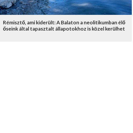
Rémisztő, ami kiderült: A Balaton a neolitikumban élő
őseink által tapasztalt állapotokhoz is közel kerülhet