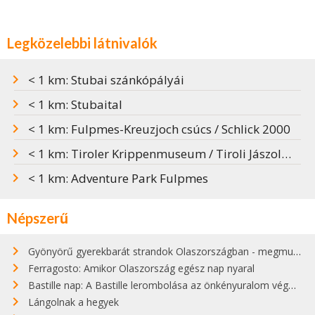
Legközelebbi látnivalók
< 1 km: Stubai szánkópályái
< 1 km: Stubaital
< 1 km: Fulpmes-Kreuzjoch csúcs / Schlick 2000
< 1 km: Tiroler Krippenmuseum / Tiroli Jászolmúzeum
< 1 km: Adventure Park Fulpmes
Népszerű
Gyönyörű gyerekbarát strandok Olaszországban - megmutatjuk a 15 legjobbat
Ferragosto: Amikor Olaszország egész nap nyaral
Bastille nap: A Bastille lerombolása az önkényuralom végét jelentette
Lángolnak a hegyek