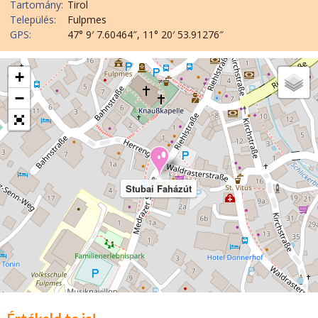
Tartomány:
Tirol
Település:
Fulpmes
GPS:
47° 9′ 7.60464″, 11° 20′ 53.91276″
+
−
Stubai Faházút