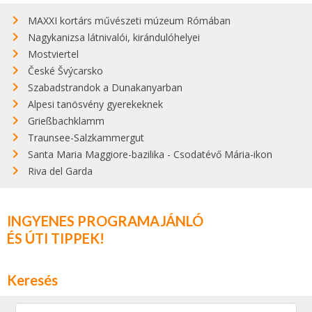
MAXXI kortárs művészeti múzeum Rómában
Nagykanizsa látnivalói, kirándulóhelyei
Mostviertel
České Švýcarsko
Szabadstrandok a Dunakanyarban
Alpesi tanösvény gyerekeknek
Grießbachklamm
Traunsee-Salzkammergut
Santa Maria Maggiore-bazilika - Csodatévő Mária-ikon
Riva del Garda
INGYENES PROGRAMAJÁNLÓ
ÉS ÚTI TIPPEK!
Keresés