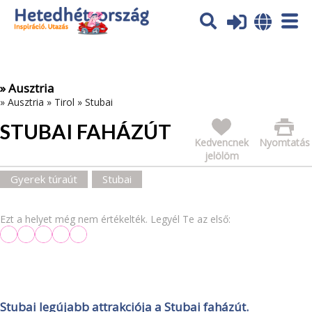
Az oldal sütiket (cookies) használ. További tájékoztatás itt:
Adatvédelmi tájékoztató
Ok
» Ausztria
»
Ausztria
»
Tirol
»
Stubai
STUBAI FAHÁZÚT
Kedvencnek
Nyomtatás
jelölöm
Gyerek túraút
Stubai
Ezt a helyet még nem értékelték. Legyél Te az első:
Stubai legújabb attrakciója a Stubai faházút.