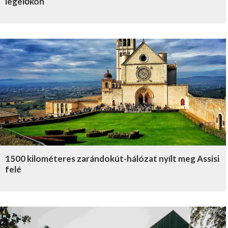
legelőkön
1500 kilométeres zarándokút-hálózat nyílt meg Assisi
felé