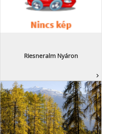
Riesneralm Nyáron
navigate_next