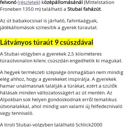
felvonó
(részletek)
k
özépállomásánál
(Mittelstation
Froneben 1350 m) található a
Stubai faházút
.
Az út babakocsival is járható, fahintaágyak,
játékállomások színesítik a gyerek túrautat.
Látványos túraút 9 csúszdával
A Stubai-völgyben a gyerekek 2,5 kilométeres
túraútvonalon kilenc csúszdán engedhetik ki magukat.
A hegyek természeti szépsége önmagában nem mindig
elég ahhoz, hogy a gyerekeket inspirálja. A gyerekek
hamar unalmasnak találják a túrákat, ezért a szülők
hálásak minden változatosságért az út mentén. Az
Alpokban sok helyen gondoskodnak erről tematikus
útvonalakkal, ahol mindig van valami új felfedeznivaló
vagy tennivaló.
A tiroli Stubai-völgyben található Schlick2000