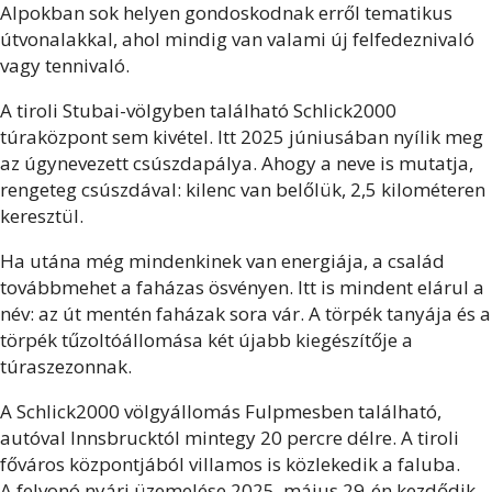
Alpokban sok helyen gondoskodnak erről tematikus
útvonalakkal, ahol mindig van valami új felfedeznivaló
vagy tennivaló.
A tiroli Stubai-völgyben található Schlick2000
túraközpont sem kivétel. Itt 2025 júniusában nyílik meg
az úgynevezett csúszdapálya. Ahogy a neve is mutatja,
rengeteg csúszdával: kilenc van belőlük, 2,5 kilométeren
keresztül.
Ha utána még mindenkinek van energiája, a család
továbbmehet a faházas ösvényen. Itt is mindent elárul a
név: az út mentén faházak sora vár. A törpék tanyája és a
törpék tűzoltóállomása két újabb kiegészítője a
túraszezonnak.
A Schlick2000 völgyállomás Fulpmesben található,
autóval Innsbrucktól mintegy 20 percre délre. A tiroli
főváros központjából villamos is közlekedik a faluba.
A felvonó nyári üzemelése 2025. május 29-én kezdődik.