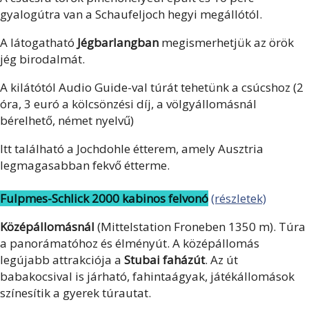
gyalogútra van a Schaufeljoch hegyi megállótól.
A látogatható
Jégbarlangban
megismerhetjük az örök
jég birodalmát.
A kilátótól Audio Guide-val túrát tehetünk a csúcshoz (2
óra, 3 euró a kölcsönzési díj, a völgyállomásnál
bérelhető, német nyelvű)
Itt található a Jochdohle étterem, amely Ausztria
legmagasabban fekvő étterme.
Fulpmes-Schlick 2000 kabinos felvonó
(részletek)
Középállomásnál
(Mittelstation Froneben 1350 m). Túra
a panorámatóhoz és élményút. A középállomás
legújabb attrakciója a
Stubai faházút
. Az út
babakocsival is járható, fahintaágyak, játékállomások
színesítik a gyerek túrautat.