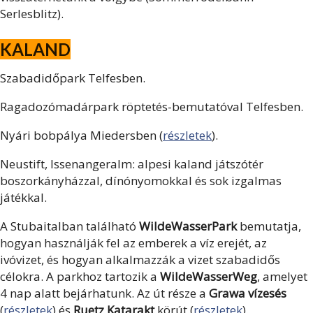
Serlesblitz).
KALAND
Szabadidőpark Telfesben.
Ragadozómadárpark röptetés-bemutatóval Telfesben.
Nyári bobpálya Miedersben (
részletek
).
Neustift, Issenangeralm: alpesi kaland játszótér
boszorkányházzal, dínónyomokkal és sok izgalmas
játékkal.
A Stubaitalban található
WildeWasserPark
bemutatja,
hogyan használják fel az emberek a víz erejét, az
ivóvizet, és hogyan alkalmazzák a vizet szabadidős
célokra. A parkhoz tartozik a
WildeWasserWeg
, amelyet
4 nap alatt bejárhatunk. Az út része a
Grawa vízesés
(
részletek
) és
Ruetz Katarakt
körút (
részletek
).