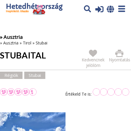
Az oldal sütiket (cookies) használ. További tájékoztatás itt:
Adatvédelmi tájékoztató
Ok
» Ausztria
»
Ausztria
»
Tirol
»
Stubai
STUBAITAL
Kedvencnek
Nyomtatás
jelölöm
Régiók
Stubai
Értékeld Te is: