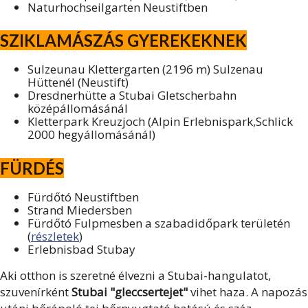
Naturhochseilgarten Neustiftben
SZIKLAMÁSZÁS GYEREKEKNEK
Sulzeunau Klettergarten (2196 m) Sulzenau
Hüttenél (Neustift)
Dresdnerhütte a Stubai Gletscherbahn
középállomásánál
Kletterpark Kreuzjoch (Alpin Erlebnispark,Schlick
2000 hegyállomásánál)
FÜRDÉS
Fürdőtó Neustiftben
Strand Miedersben
Fürdőtó Fulpmesben a szabadidőpark területén
(
részletek
)
Erlebnisbad Stubay
Aki otthon is szeretné élvezni a Stubai-hangulatot,
szuvenírként
Stubai "gleccsertejet"
vihet haza. A napozás