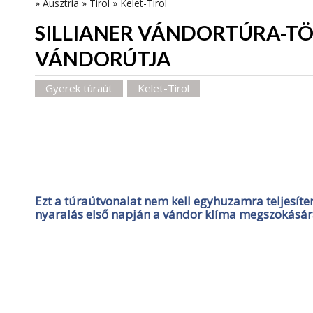
»
Ausztria
»
Tirol
»
Kelet-Tirol
SILLIANER VÁNDORTÚRA-T
VÁNDORÚTJA
Gyerek túraút
Kelet-Tirol
Ezt a túraútvonalat nem kell egyhuzamra teljesíten
nyaralás első napján a vándor klíma megszokásár