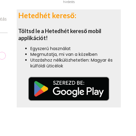
hirdetés
Hetedhét kereső:
tás
Töltsd le a Hetedhét kereső mobil
applikációt!
Egyszerű használat
Megmutatja, mi van a közelben
Utazáshoz nélkülözhetetlen: Magyar és
külföldi úticélok