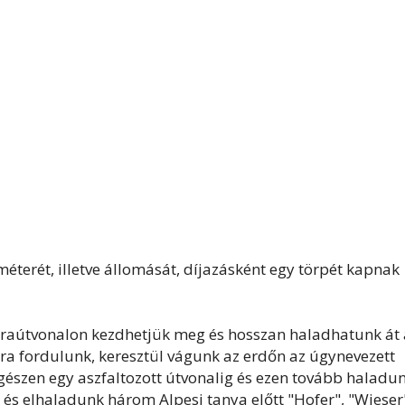
méterét, illetve állomását, díjazásként egy törpét kapnak
túraútvonalon kezdhetjük meg és hosszan haladhatunk át 
ra fordulunk, keresztül vágunk az erdőn az úgynevezett
gészen egy aszfaltozott útvonalig és ezen tovább haladu
és elhaladunk három Alpesi tanya előtt "Hofer", "Wieser