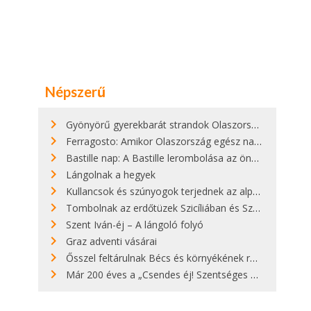
Népszerű
Gyönyörű gyerekbarát strandok Olaszországban - megmutatjuk a 15 legjobbat
Ferragosto: Amikor Olaszország egész nap nyaral
Bastille nap: A Bastille lerombolása az önkényuralom végét jelentette
Lángolnak a hegyek
Kullancsok és szúnyogok terjednek az alpesi legelőkön
Tombolnak az erdőtüzek Szicíliában és Szardínián
Szent Iván-éj – A lángoló folyó
Graz adventi vásárai
Ősszel feltárulnak Bécs és környékének rendkívüli építészeti kincsei
Már 200 éves a „Csendes éj! Szentséges éj!”