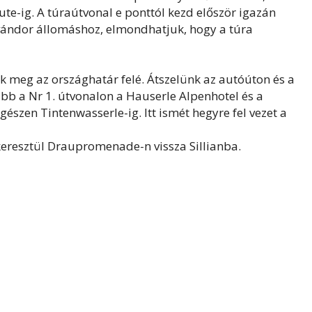
e-ig. A túraútvonal e ponttól kezd először igazán
vándor állomáshoz, elmondhatjuk, hogy a túra
jük meg az országhatár felé. Átszelünk az autóúton és a
bb a Nr 1. útvonalon a Hauserle Alpenhotel és a
gészen Tintenwasserle-ig. Itt ismét hegyre fel vezet a
keresztül Draupromenade-n vissza Sillianba.