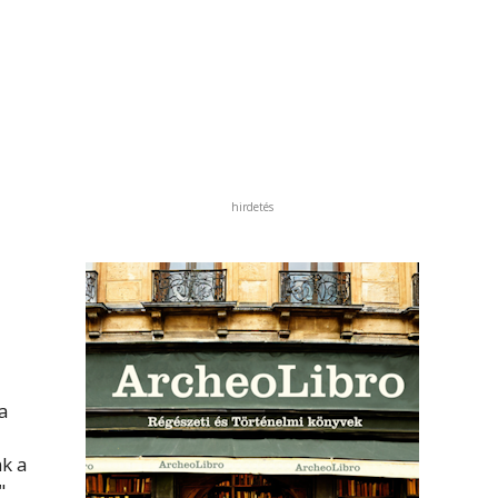
hirdetés
a
nk a
"