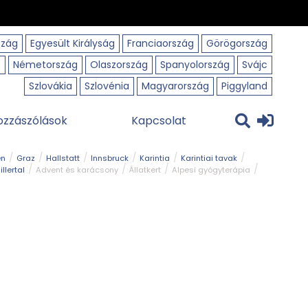
szág
Egyesült Királyság
Franciaország
Görögország
o
Németország
Olaszország
Spanyolország
Svájc
Szlovákia
Szlovénia
Magyarország
Piggyland
ozzászólások
Kapcsolat
en
Graz
Hallstatt
Innsbruck
Karintia
Karintiai tavak
illertal
Advent és karácsony
Állatkert
Alpesi gyógyterápia
park
Kerékpár
Kilátó
Korcsolyapálya
Magyar kapcsolat
avak
Tél
Téli túrázás
Templom és kolostor
Természeti park