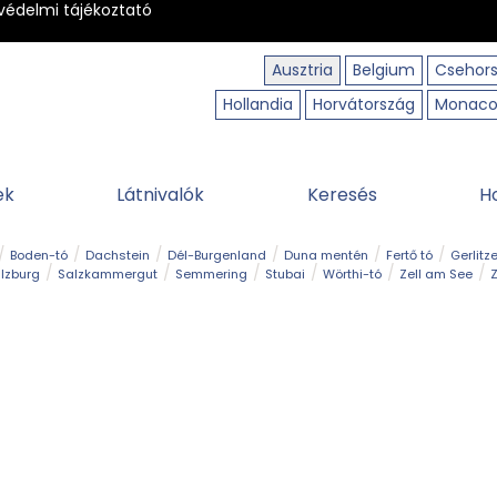
védelmi tájékoztató
Ausztria
Belgium
Csehor
Hollandia
Horvátország
Monac
ek
Látnivalók
Keresés
H
Boden-tó
Dachstein
Dél-Burgenland
Duna mentén
Fertő tó
Gerlitz
lzburg
Salzkammergut
Semmering
Stubai
Wörthi-tó
Zell am See
Z
úraút
Határélmény
Hegy és csúcs
Hegyi gyerekvilág
Húsvét
Kaland
Régiók
Sisi nyomában
Strand és fürdő
Szabadidőpark
Szurdok
T