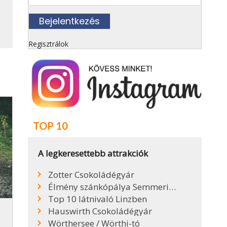
Regisztrálok
TOP 10
A legkeresettebb attrakciók
Zotter Csokoládégyár
Élmény szánkópálya Semmeringen
Top 10 látnivaló Linzben
Hauswirth Csokoládégyár
Wörthersee / Wörthi-tó