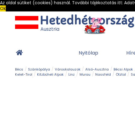
Az oldal sütiket (cookies) használ. További tájékoztatás itt:
Adat
Ok
Ausztria
Nyitólap
Hír
Bécs
Szánkópálya
Városkalauzok
Alsó-Ausztria
Bécsi Alpok
Kelet-Tirol
Kitzbüheli Alpok
Linz
Murau
Nassfeld
Ötztal
Sa
Alpesi út
Ásványok & Kristályok
Barlang
Bob
Csúszda
Esemény
Gleccser
Gyerek t
Múzeum
Óriásroller és mountaincart
Osztrák ételek
Park és kert
Túra
Vár és kastély
Világörökség
Vízesés
Zöldturista