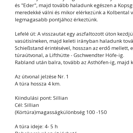
és "Eder", majd tovább haladunk egészen a Kopsgut
meredekké válni és mikor elérkezünk a Kolbental 
legmagasabb pontjához érkeztünk.
Lefelé út: A visszautat egy aszfaltozott úton kezd
vasútisíneken, majd keleti irányban haladunk tová
Schießstand érintésével, hosszan az erdő mellett, e
túraútvonal, a Lifthütte - Gschwendter Höfe-ig.
Rabland után balra, tovább az Asthöfen-ig, majd 
Az útvonal jelzése Nr. 1
A túra hossza 4 km.
Kiindulási pont: Sillian
Cél: Sillian
(Körtúra)magasságkülönbség 100 -150
A túra ideje: 4- 5 h