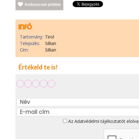
Kedvencnek jelölöm
Tartomány:
Tirol
Település:
Sillian
Cím:
Sillian
Értékeld te is!
Az
Adatvédelmi tájékoztatót
elolva