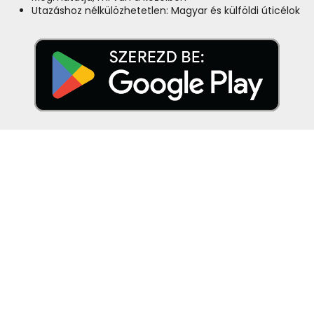
Utazáshoz nélkülözhetetlen: Magyar és külföldi úticélok