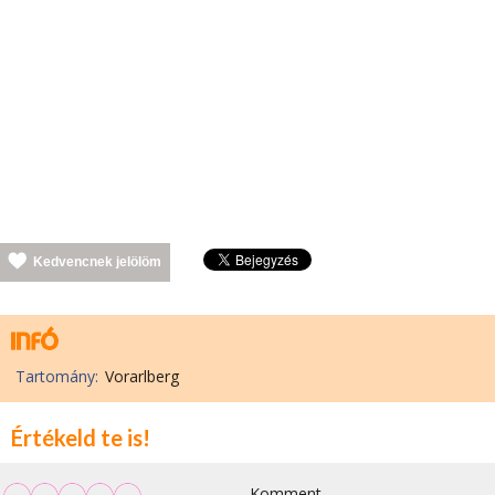
Kedvencnek jelölöm
Tartomány:
Vorarlberg
Értékeld te is!
Komment