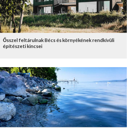
Ősszel feltárulnak Bécs és környékének rendkívüli
építészeti kincsei