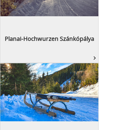
Planai-Hochwurzen Szánkópálya
navigate_next