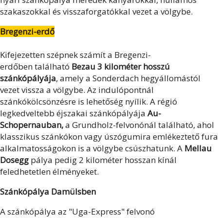
szakaszokkal és visszaforgatókkal vezet a völgybe.
Bregenzi-erdő
Kifejezetten szépnek számít a Bregenzi-
erdőben található
Bezau
3 kilométer hosszú
szánkópályája
, amely a Sonderdach hegyállomástól
vezet vissza a völgybe. Az indulópontnál
szánkókölcsönzésre is lehetőség nyílik. A régió
legkedveltebb éjszakai szánkópályája
Au-
Schopernauban,
a Grundholz-felvonónál található, ahol
klasszikus szánkókon vagy úszógumira emlékeztető fura
alkalmatosságokon is a völgybe csúszhatunk. A
Mellau
Dosegg
pálya pedig 2 kilométer hosszan kínál
feledhetetlen élményeket.
Szánkópálya Damülsben
A szánkópálya az "Uga-Express" felvonó