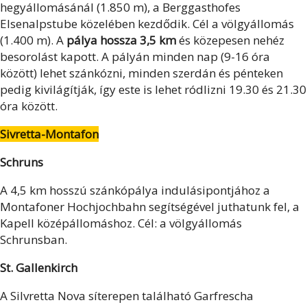
hegyállomásánál (1.850 m), a Berggasthofes
Elsenalpstube közelében kezdődik. Cél a völgyállomás
(1.400 m). A
pálya hossza 3,5 km
és közepesen nehéz
besorolást kapott. A pályán minden nap (9-16 óra
között) lehet szánkózni, minden szerdán és pénteken
pedig kivilágítják, így este is lehet ródlizni 19.30 és 21.30
óra között.
Sivretta-Montafon
Schruns
A 4,5 km hosszú szánkópálya indulásipontjához a
Montafoner Hochjochbahn segítségével juthatunk fel, a
Kapell középállomáshoz. Cél: a völgyállomás
Schrunsban.
St. Gallenkirch
A Silvretta Nova síterepen található Garfrescha