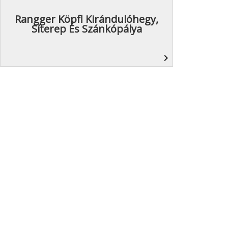
Rangger Köpfl Kirándulóhegy,
Síterep És Szánkópálya
navigate_next