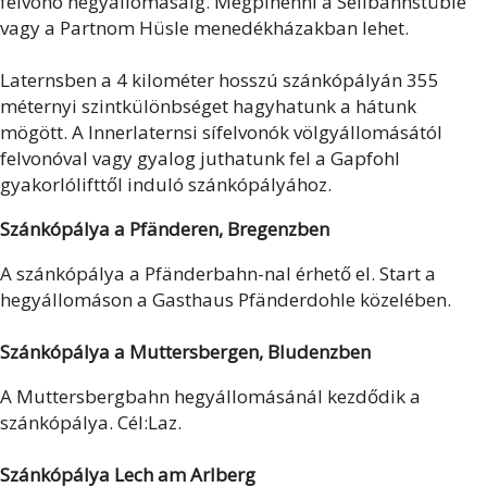
felvonó hegyállomásáig. Megpihenni a Seilbahnstüble
vagy a Partnom Hüsle menedékházakban lehet.
Laternsben a 4 kilométer hosszú szánkópályán 355
méternyi szintkülönbséget hagyhatunk a hátunk
mögött. A Innerlaternsi sífelvonók völgyállomásától
felvonóval vagy gyalog juthatunk fel a Gapfohl
gyakorlólifttől induló szánkópályához.
Szánkópálya a Pfänderen, Bregenzben
A szánkópálya a Pfänderbahn-nal érhető el. Start a
hegyállomáson a Gasthaus Pfänderdohle közelében.
Szánkópálya a Muttersbergen, Bludenzben
A Muttersbergbahn hegyállomásánál kezdődik a
szánkópálya. Cél:Laz.
Szánkópálya Lech am Arlberg