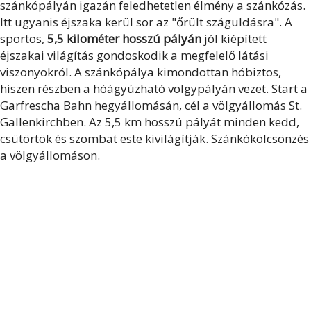
szánkópályán igazán feledhetetlen élmény a szánkózás.
Itt ugyanis éjszaka kerül sor az "őrült száguldásra". A
sportos,
5,5 kilométer hosszú pályán
jól kiépített
éjszakai világítás gondoskodik a megfelelő látási
viszonyokról. A szánkópálya kimondottan hóbiztos,
hiszen részben a hóágyúzható völgypályán vezet. Start a
Garfrescha Bahn hegyállomásán, cél a völgyállomás St.
Gallenkirchben. Az 5,5 km hosszú pályát minden kedd,
csütörtök és szombat este kivilágítják. Szánkókölcsönzés
a völgyállomáson.