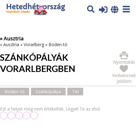
Az oldal sütiket (cookies) használ. További tájékoztatás itt:
Adatvédelmi tájékoztató
Ok
» Ausztria
»
Ausztria
»
Vorarlberg
»
Boden-tó
SZÁNKÓPÁLYÁK
Nyomtatás
VORARLBERGBEN
Kedvencnek
jelölöm
Boden-tó
Szánkópálya
Tél
Ezt a helyet még nem értékelték. Legyél Te az első: