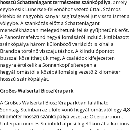
hosszú Schattenlagant természetes szánkópálya
, amely
egybe esik Lünersee-felvonóhoz vezető úttal. Számos
kisebb és nagyobb kanyar segítségével jut vissza ismét a
völgybe. A szánkózás előtt a Schattenlagant
menedékházban melegedhetünk fel és gyűjthetünk erőt.
A Panorámafelvonó hegyállomásáról induló, kitáblázott
szánkópálya három különböző variációt is kínál a
Brandba történő visszajutáshoz. A kiindulópontot
busszal közelíthetjük meg. A családok kifejezetten
nagyra értékelik a Sonnenkopf síterepen a
hegyállomástól a középállomásig vezető 2 kilométer
hosszú szánkópályát.
Großes Walsertal Bioszférapark
A Großes Walsertal Bioszféraparkban található
Sonntag-Steinban az ülőfelvonó hegyállomásától egy
4,8
kilométer hosszú szánkópálya
vezet az Oberpartnom,
Unterpartnom és Steinbild alpesi legelőkön át a kabinos