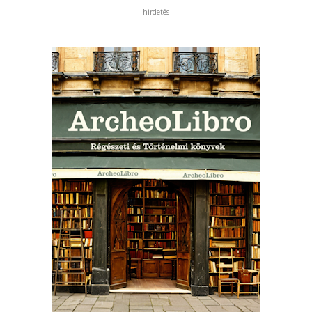
hirdetés