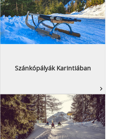
Szánkópályák Karintiában
navigate_next