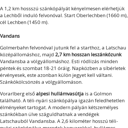
A 1,2 km hossszú szánkópályát kényelmesen elérhetjük
a Lechből induló felvonóval. Start Oberlechben (1660 m),
cél Lechben (1450 m).
Vandans
Golmerbahn felvonóval jutunk fel a starthoz, a Latschau
középállomáshoz, majd
2,7 km hosszan leszánkózunk
Vandansba a völgyállomáshoz. Esti ródlizás minden
péntek és szombat 18-21 óráig. Napközben a síbérletek
érvényesek, este azonban külön jegyet kell váltani.
Szánkókölcsönzés a völgyállomáson.
Vorarlberg első
alpesi hullámvasútja
is a Golmon
található. A téli-nyári szánkópálya igazán feledhetetlen
élményeket tartogat. A modern pályán kétszemélyes
szánkókban ülve száguldhatnak a vendégek
Latschauból Vandansba. A 2,6 kilométer hosszú téli-
nyári szánkópálya meredek kanyarokkal, hullámos