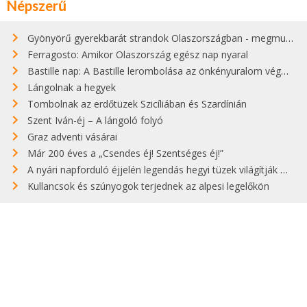
Népszerű
Gyönyörű gyerekbarát strandok Olaszországban - megmutatjuk a 15 legjobbat
Ferragosto: Amikor Olaszország egész nap nyaral
Bastille nap: A Bastille lerombolása az önkényuralom végét jelentette
Lángolnak a hegyek
Tombolnak az erdőtüzek Szicíliában és Szardínián
Szent Iván-éj – A lángoló folyó
Graz adventi vásárai
Már 200 éves a „Csendes éj! Szentséges éj!”
A nyári napforduló éjjelén legendás hegyi tüzek világítják meg Zugspitzét
Kullancsok és szúnyogok terjednek az alpesi legelőkön