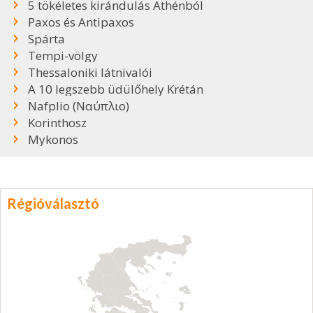
5 tökéletes kirándulás Athénból
Paxos és Antipaxos
Spárta
Tempi-völgy
Thessaloniki látnivalói
A 10 legszebb üdülőhely Krétán
Nafplio (Ναύπλιο)
Korinthosz
Mykonos
Régióválasztó