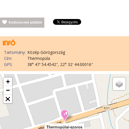
Kedvencnek jelölöm
Tartomány:
Közép-Görögország
Cím:
Thermopüla
GPS:
38° 47′ 54.4542″, 22° 32′ 44.00016″
+
−
Thermopülai-szoros