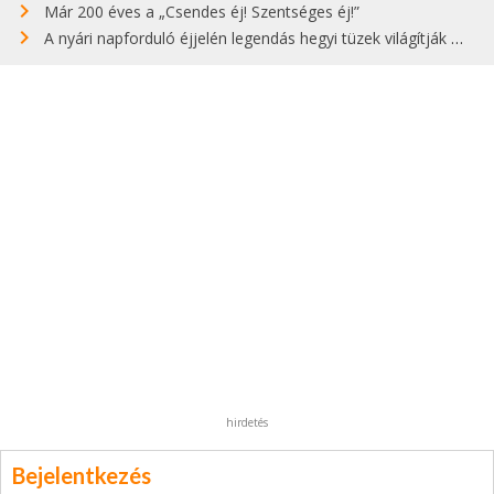
Már 200 éves a „Csendes éj! Szentséges éj!”
A nyári napforduló éjjelén legendás hegyi tüzek világítják meg Zugspitzét
hirdetés
Bejelentkezés