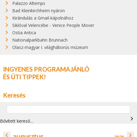
Palazzo Altemps
Bad Kleinkirchheim nyáron
Kirándulás a Gmail-kápolnához
Siklóval Velencébe - Venice People Mover
Ostia Antica
Nationalparkbahn Brunnach
Olasz-magyar I. világháborús múzeum
INGYENES PROGRAMAJÁNLÓ
ÉS ÚTI TIPPEK!
Keresés
navigate_next
Bővített kereső…
navigate_before
navigate_next
augusztus