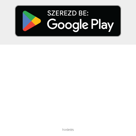
hirdetés