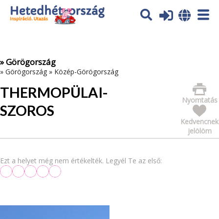
Az oldal sütiket (cookies) használ. További tájékoztatás itt:
Adatvédelmi tájékoztató
Ok
» Görögország
»
Görögország
»
Közép-Görögország
THERMOPÜLAI-
Nyomtatás
SZOROS
Kedvencnek
jelölöm
Ezt a helyet még nem értékelték. Legyél Te az első: