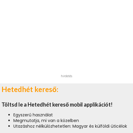
hirdetés
Hetedhét kereső:
Töltsd le a Hetedhét kereső mobil applikációt!
Egyszerű használat
Megmutatja, mi van a közelben
Utazáshoz nélkülözhetetlen: Magyar és külföldi úticélok