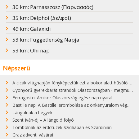
30 km: Parnasszosz (Παρνασσός)
35 km: Delphoi (Δελφοί)
49 km: Galaxidi
53 km: Függetlenség Napja
53 km: Ohi nap
Népszerű
A cicák világnapján fényképeztük ezt a bokor alatt hűsölő cicát Kisorosziban
Gyönyörű gyerekbarát strandok Olaszországban - megmutatjuk a 15 legjobbat
Ferragosto: Amikor Olaszország egész nap nyaral
Bastille nap: A Bastille lerombolása az önkényuralom végét jelentette
Lángolnak a hegyek
Szent Iván-éj – A lángoló folyó
Tombolnak az erdőtüzek Szicíliában és Szardínián
Graz adventi vásárai