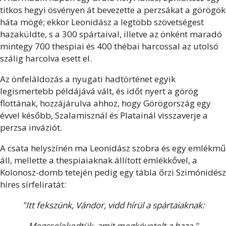
titkos hegyi ösvényen át bevezette a perzsákat a görögök
háta mögé; ekkor Leonidász a legtöbb szövetségest
hazaküldte, s a 300 spártaival, illetve az önként maradó
mintegy 700 thespiai és 400 thébai harcossal az utolsó
szálig harcolva esett el.
Az önfeláldozás a nyugati hadtörténet egyik
legismertebb példájává vált, és időt nyert a görög
flottának, hozzájárulva ahhoz, hogy Görögország egy
évvel később, Szalamisznál és Platainál visszaverje a
perzsa inváziót.
A csata helyszínén ma Leonidász szobra és egy emlékmű
áll, mellette a thespiaiaknak állított emlékkővel, a
Kolonosz-domb tetején pedig egy tábla őrzi Szimónidész
híres sírfeliratát:
"Itt fekszünk, Vándor, vidd hírül a spártaiaknak:
Megcselekedtük, amit megkövetelt a haza."