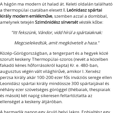
A hágón ma modern út halad át. Keleti oldalán található
a thermopülai csatában elesett
I. Leónidasz spártai
király modern emlékműve
, szemben azzal a dombbal,
amelynek tetején
Szimónidész sírversét
vésték kőbe:
"Itt fekszünk, Vándor, vidd hírül a spártaiaknak:
Megcselekedtük, amit megkövetelt a haza."
Közép-Görögországban, a tengerpart és a hegyek közé
szorult keskeny Thermopülai-szoros (nevét a közelben
fakadó kénes hőforrásokról kapta) Kr. e. 480-ban,
augusztus végén vált világhírűvé, amikor I. Xerxész
perzsa király akár 100-200 ezer fős inváziós serege ellen
Leonidász spártai király mindössze 300 spártaijával és
néhány ezer szövetséges göröggel (thébaiak, thespiaiak
és mások) két napig sikeresen feltartóztatta az
ellenséget a keskeny átjáróban.
A harmadik napon egy áruló helyi lakos, Ephialtész egy