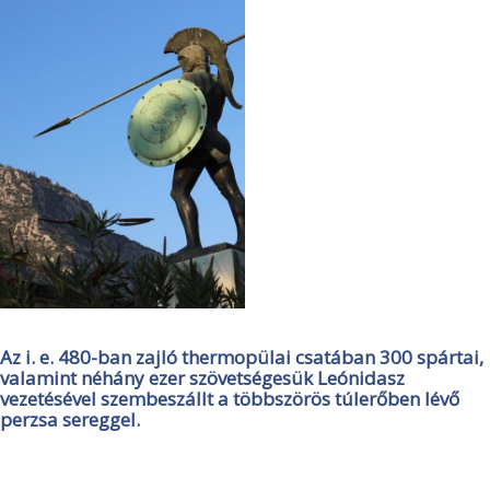
Az i. e. 480-ban zajló thermopülai csatában 300 spártai,
valamint néhány ezer szövetségesük Leónidasz
vezetésével szembeszállt a többszörös túlerőben lévő
perzsa sereggel.