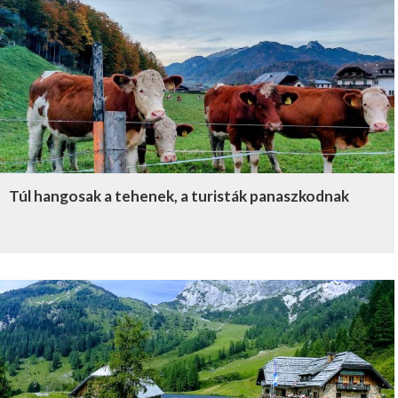
Túl hangosak a tehenek, a turisták panaszkodnak