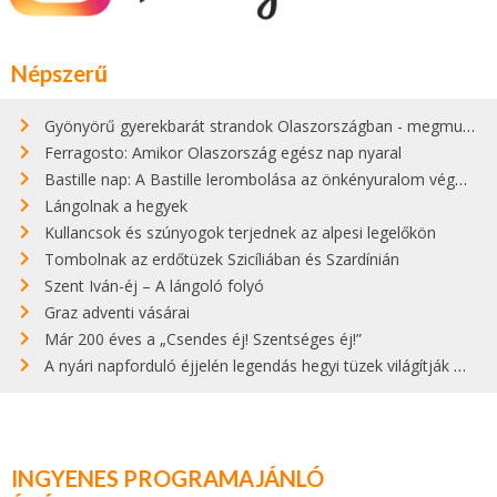
Népszerű
Gyönyörű gyerekbarát strandok Olaszországban - megmutatjuk a 15 legjobbat
Ferragosto: Amikor Olaszország egész nap nyaral
Bastille nap: A Bastille lerombolása az önkényuralom végét jelentette
Lángolnak a hegyek
Kullancsok és szúnyogok terjednek az alpesi legelőkön
Tombolnak az erdőtüzek Szicíliában és Szardínián
Szent Iván-éj – A lángoló folyó
Graz adventi vásárai
Már 200 éves a „Csendes éj! Szentséges éj!”
A nyári napforduló éjjelén legendás hegyi tüzek világítják meg Zugspitzét
INGYENES PROGRAMAJÁNLÓ