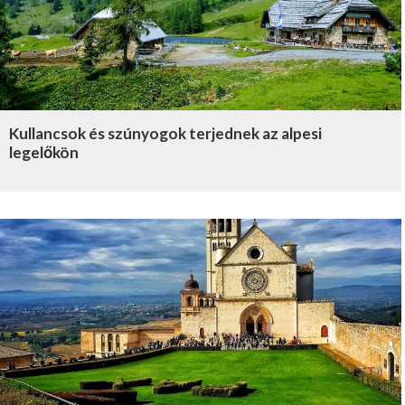
Kullancsok és szúnyogok terjednek az alpesi
legelőkön