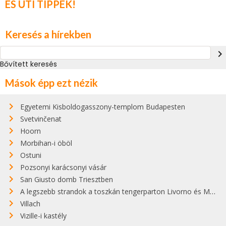
ÉS ÚTI TIPPEK!
Keresés a hírekben
navigate_next
Bővített keresés
Mások épp ezt nézik
Egyetemi Kisboldogasszony-templom Budapesten
Svetvinčenat
Hoorn
Morbihan-i öböl
Ostuni
Pozsonyi karácsonyi vásár
San Giusto domb Triesztben
A legszebb strandok a toszkán tengerparton Livorno és Maremma között
Villach
Vizille-i kastély