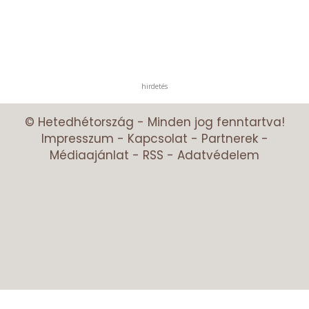
hirdetés
© Hetedhétország - Minden jog fenntartva!
Impresszum
-
Kapcsolat
-
Partnerek
-
Médiaajánlat
-
RSS
-
Adatvédelem