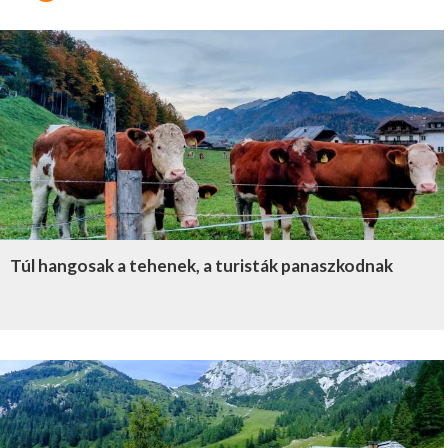
Túl hangosak a tehenek, a turisták panaszkodnak