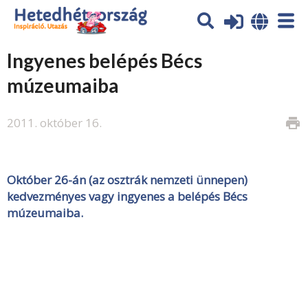
Ingyenes belépés Bécs
múzeumaiba
2011. október 16.
print
Október 26-án (az osztrák nemzeti ünnepen)
kedvezményes vagy ingyenes a belépés Bécs
múzeumaiba.