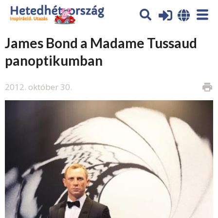
James Bond a Madame Tussaud
panoptikumban
2012. október 30.
print