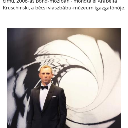
című, 2008-as Bond-moziban - mondta el Arabella
Kruschinski, a bécsi viaszbábu-múzeum igazgatónője.