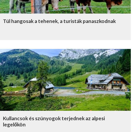
Túl hangosak a tehenek, a turisták panaszkodnak
Kullancsok és szúnyogok terjednek az alpesi
legelőkön