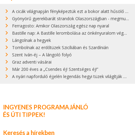
A cicák világnapján fényképeztük ezt a bokor alatt hűsölő cicát Kisorosziban
Gyönyörű gyerekbarát strandok Olaszországban - megmutatjuk a 15 legjobbat
Ferragosto: Amikor Olaszország egész nap nyaral
Bastille nap: A Bastille lerombolása az önkényuralom végét jelentette
Lángolnak a hegyek
Tombolnak az erdőtüzek Szicíliában és Szardínián
Szent Iván-éj – A lángoló folyó
Graz adventi vásárai
Már 200 éves a „Csendes éj! Szentséges éj!”
A nyári napforduló éjjelén legendás hegyi tüzek világítják meg Zugspitzét
INGYENES PROGRAMAJÁNLÓ
ÉS ÚTI TIPPEK!
Keresés a hírekben