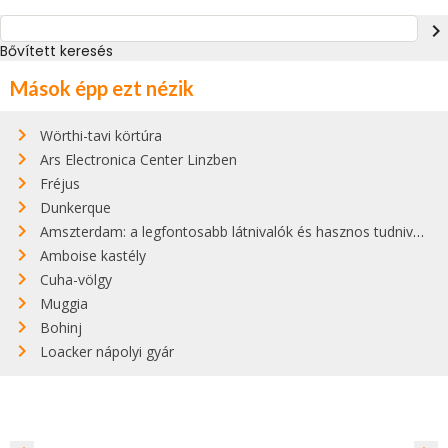
navigate_next
Bővített keresés
Mások épp ezt nézik
Wörthi-tavi körtúra
Ars Electronica Center Linzben
Fréjus
Dunkerque
Amszterdam: a legfontosabb látnivalók és hasznos tudnivalók
Amboise kastély
Cuha-völgy
Muggia
Bohinj
Loacker nápolyi gyár