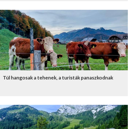
Túl hangosak a tehenek, a turisták panaszkodnak