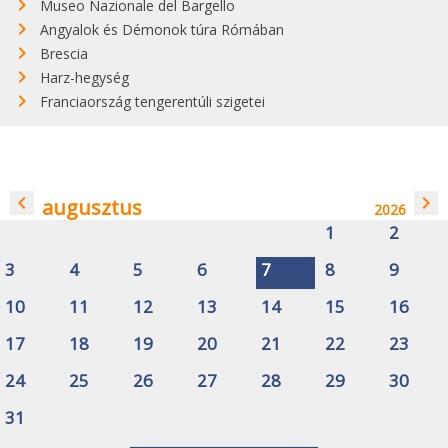
Museo Nazionale del Bargello
Angyalok és Démonok túra Rómában
Brescia
Harz-hegység
Franciaország tengerentúli szigetei
navigate_before
navigate_next
augusztus
2026
1
2
3
4
5
6
7
8
9
10
11
12
13
14
15
16
17
18
19
20
21
22
23
24
25
26
27
28
29
30
31