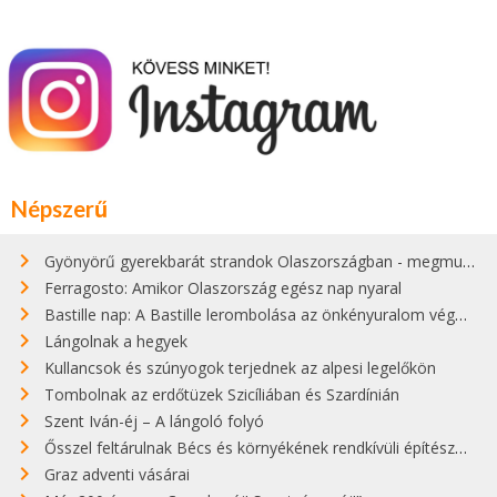
Népszerű
Gyönyörű gyerekbarát strandok Olaszországban - megmutatjuk a 15 legjobbat
Ferragosto: Amikor Olaszország egész nap nyaral
Bastille nap: A Bastille lerombolása az önkényuralom végét jelentette
Lángolnak a hegyek
Kullancsok és szúnyogok terjednek az alpesi legelőkön
Tombolnak az erdőtüzek Szicíliában és Szardínián
Szent Iván-éj – A lángoló folyó
Ősszel feltárulnak Bécs és környékének rendkívüli építészeti kincsei
Graz adventi vásárai