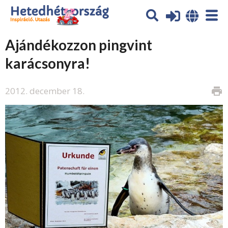
Ajándékozzon pingvint
karácsonyra!
2012. december 18.
print