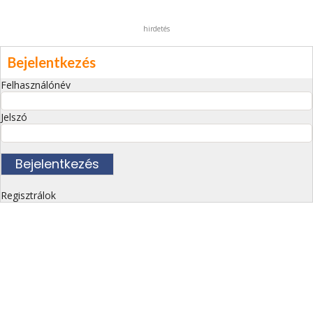
hirdetés
Bejelentkezés
Felhasználónév
Jelszó
Regisztrálok