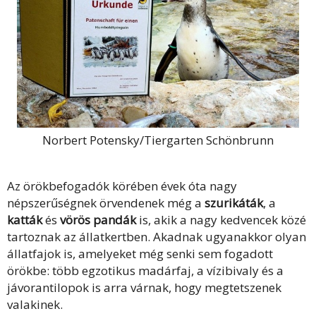
Norbert Potensky/Tiergarten Schönbrunn
Az örökbefogadók körében évek óta nagy
népszerűségnek örvendenek még a
szurikáták
, a
katták
és
vörös pandák
is, akik a nagy kedvencek közé
tartoznak az állatkertben. Akadnak ugyanakkor olyan
állatfajok is, amelyeket még senki sem fogadott
örökbe: több egzotikus madárfaj, a vízibivaly és a
jávorantilopok is arra várnak, hogy megtetszenek
valakinek.