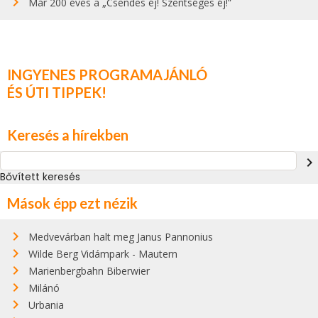
Már 200 éves a „Csendes éj! Szentséges éj!”
INGYENES PROGRAMAJÁNLÓ
ÉS ÚTI TIPPEK!
Keresés a hírekben
navigate_next
Bővített keresés
Mások épp ezt nézik
Medvevárban halt meg Janus Pannonius
Wilde Berg Vidámpark - Mautern
Marienbergbahn Biberwier
Milánó
Urbania