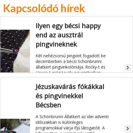
Kapcsolódó hírek
Ilyen egy bécsi happy
end az ausztrál
pingvineknek
Két nehézsorsú pingvint fogadott be
decemberben a bécsi Schönbrunni
állatkert pingvinkolóniája. Rocky-t és
navigate_next
Howie-t még tavaly novemberben
sodorta partra a víz Ausztrália keleti
partjainál.
Jézuskavárás fókákkal
és pingvinekkel
Bécsben
A Schönbrunni Állatkert az idei adventi
időszakban is különleges
programokkal várja ifjú látogatóit. A
navigate_next