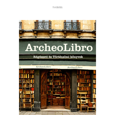
hirdetés