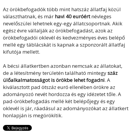
Az örökbefogadók több mint hatszáz állatfaj közül
választhatnak, és már
havi 40 euróért
névleges
nevelőszülei lehetnek egy-egy állatcsoportnak. Akik
egész évre vállalják az örökbefogadást, azok az
örökbefogadói oklevél és kedvezményes éves belépő
mellé egy táblácskát is kapnak a szponzorált állatfaj
kifutója mellett.
A bécsi állatkertben azonban nemcsak az állatokat,
de a létesítmény területén található mintegy
száz
ülőalkalmatosságot is örökbe lehet fogadni
. A
kiválasztott pad ötszáz euró ellenében örökre az
adományozó nevét hordozza és egy idézetet tőle. A
pad-örökbefogadás mellé két belépőjegy és egy
oklevél is jár, ráadásul az adományozókat az állatkert
honlapján is megörökítik.