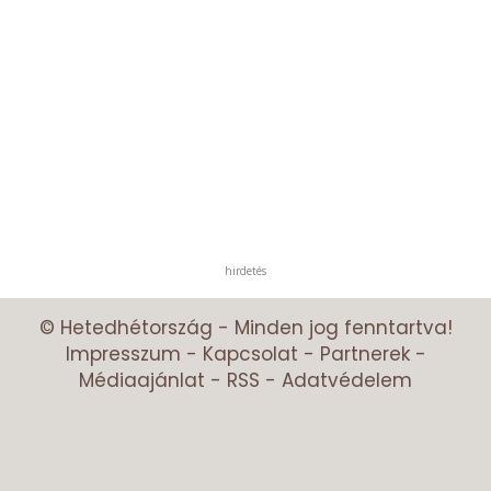
hirdetés
© Hetedhétország - Minden jog fenntartva!
Impresszum
-
Kapcsolat
-
Partnerek
-
Médiaajánlat
-
RSS
-
Adatvédelem