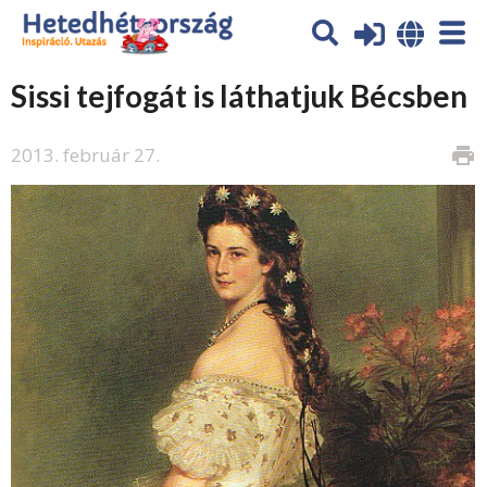
Sissi tejfogát is láthatjuk Bécsben
2013. február 27.
print