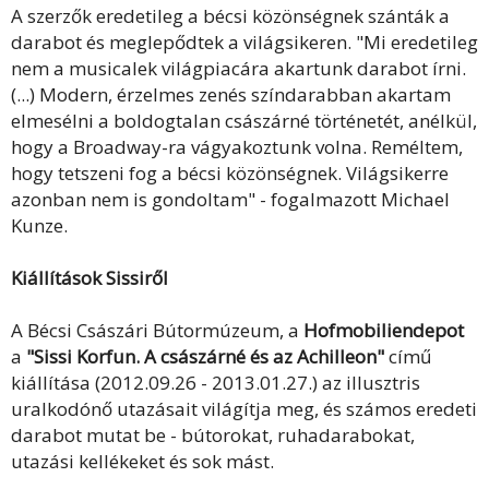
A szerzők eredetileg a bécsi közönségnek szánták a
darabot és meglepődtek a világsikeren. "Mi eredetileg
nem a musicalek világpiacára akartunk darabot írni.
(...) Modern, érzelmes zenés színdarabban akartam
elmesélni a boldogtalan császárné történetét, anélkül,
hogy a Broadway-ra vágyakoztunk volna. Reméltem,
hogy tetszeni fog a bécsi közönségnek. Világsikerre
azonban nem is gondoltam" - fogalmazott Michael
Kunze.
Kiállítások Sissiről
A Bécsi Császári Bútormúzeum, a
Hofmobiliendepot
a
"Sissi Korfun. A császárné és az Achilleon"
című
kiállítása (2012.09.26 - 2013.01.27.) az illusztris
uralkodónő utazásait világítja meg, és számos eredeti
darabot mutat be - bútorokat, ruhadarabokat,
utazási kellékeket és sok mást.