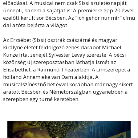
előadásai. A musical nem csak Sissi születésnapját
ünnepli, hanem a sajátját is: A premierre épp 20 évvel
ezelőtt került sor Bécsben. Az "Ich gehör nur mir" című
dal azóta bejárta a világot.
Az Erzsébet (Sissi) osztrák császárné és magyar
királyné életét feldolgozó zenés darabot Michael
Kunze írta, zenéjét Sylvester Levay szerezte. A bécsi
közönség új szereposztásban láthatja ismét az
Elisabethet, a Raimund Theaterben. A címszerepet a
holland Annemieke van Dam alakítja. A
musicalszínésznő hét évvel korábban már nagy sikert
aratott Bécsben és Németországban ugyanebben a
szerepben egy turné keretében.