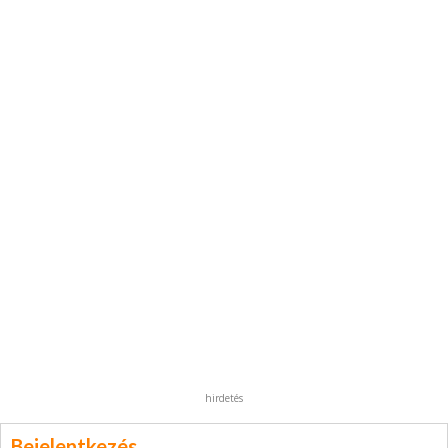
hirdetés
Bejelentkezés