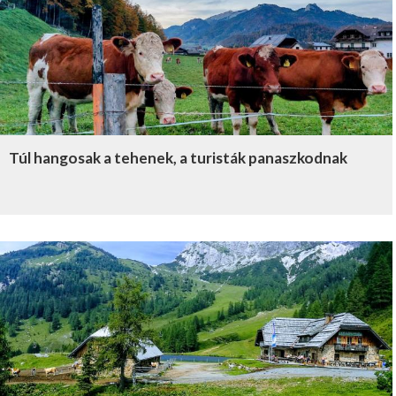
Túl hangosak a tehenek, a turisták panaszkodnak