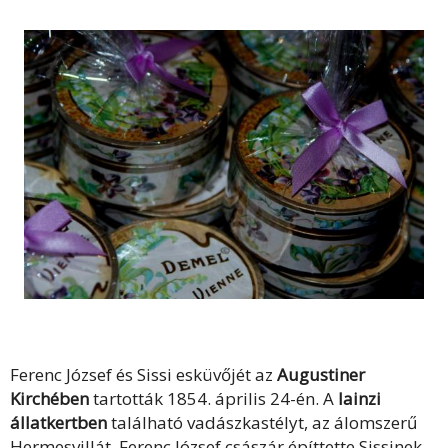
Ferenc József és Sissi esküvőjét az
Augustiner
Kirchében
tartották 1854. április 24-én. A
lainzi
állatkertben
található vadászkastélyt, az álomszerű
Hermesvillát, Ferenc József császár építtette Sissinek.