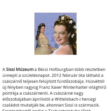
A
Sissi Múzeum
a Bécsi Hofburgban több részletben
ünnepli a születésnapot. 2012 február óta látható a
császárnő teljesen felújított fürdőszobája. Húsvéttól
új fényben ragyog Franz Xaver Winterhalter világhírű
portréja a császárnéról. A császárné nagy
előszobájában áprilistól a Wittelsbach-i hercegi
családot mutatják be, ahonnan Sissi is származik.
Szeptembertől pedig a Trabantenstube (őrök