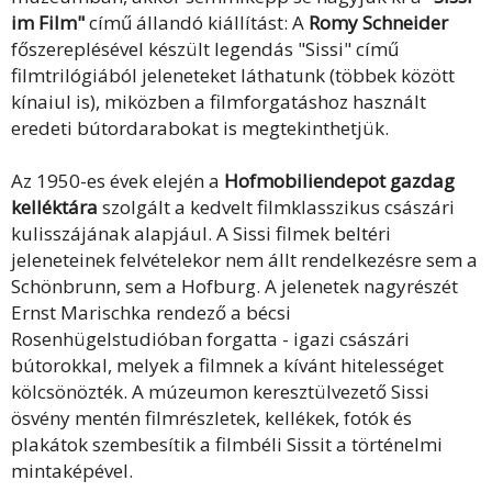
im Film"
című állandó kiállítást: A
Romy Schneider
főszereplésével készült legendás "Sissi" című
filmtrilógiából jeleneteket láthatunk (többek között
kínaiul is), miközben a filmforgatáshoz használt
eredeti bútordarabokat is megtekinthetjük.
Az 1950-es évek elején a
Hofmobiliendepot gazdag
kelléktára
szolgált a kedvelt filmklasszikus császári
kulisszájának alapjául. A Sissi filmek beltéri
jeleneteinek felvételekor nem állt rendelkezésre sem a
Schönbrunn, sem a Hofburg. A jelenetek nagyrészét
Ernst Marischka rendező a bécsi
Rosenhügelstudióban forgatta - igazi császári
bútorokkal, melyek a filmnek a kívánt hitelességet
kölcsönözték. A múzeumon keresztülvezető Sissi
ösvény mentén filmrészletek, kellékek, fotók és
plakátok szembesítik a filmbéli Sissit a történelmi
mintaképével.