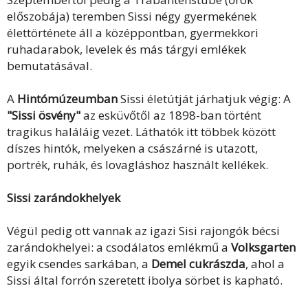
előszobája) teremben Sissi négy gyermekének
élettörténete áll a középpontban, gyermekkori
ruhadarabok, levelek és más tárgyi emlékek
bemutatásával.
A
Hintómúzeumban
Sissi életútját járhatjuk végig: A
"Sissi ösvény"
az esküvőtől az 1898-ban történt
tragikus haláláig vezet. Láthatók itt többek között
díszes hintók, melyeken a császárné is utazott,
portrék, ruhák, és lovagláshoz használt kellékek.
Sissi zarándokhelyek
Végül pedig ott vannak az igazi Sisi rajongók bécsi
zarándokhelyei: a csodálatos emlékmű a
Volksgarten
egyik csendes sarkában, a
Demel cukrászda
, ahol a
Sissi által forrón szeretett ibolya sörbet is kapható.