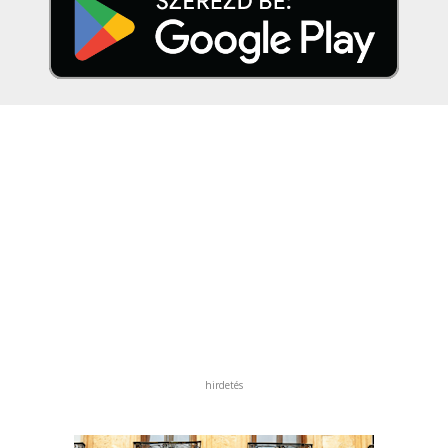
hirdetés