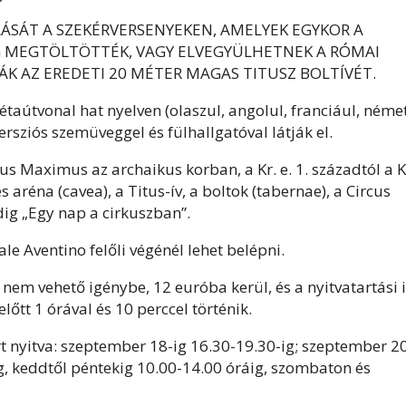
ÁSÁT A SZEKÉRVERSENYEKEN, AMELYEK EGYKOR A
G MEGTÖLTÖTTÉK, VAGY ELVEGYÜLHETNEK A RÓMAI
ÁK AZ EREDETI 20 MÉTER MAGAS TITUSZ BOLTÍVÉT.
étaútvonal hat nyelven (olaszul, angolul, franciául, német
ersziós szemüveggel és fülhallgatóval látják el.
us Maximus az archaikus korban, a Kr. e. 1. századtól a K
s aréna (cavea), a Titus-ív, a boltok (tabernae), a Circus
ig „Egy nap a cirkuszban”.
 Aventino felőli végénél lehet belépni.
nem vehető igénybe, 12 euróba kerül, és a nyitvatartási 
előtt 1 órával és 10 perccel történik.
t nyitva: szeptember 18-ig 16.30-19.30-ig; szeptember 2
g, keddtől péntekig 10.00-14.00 óráig, szombaton és