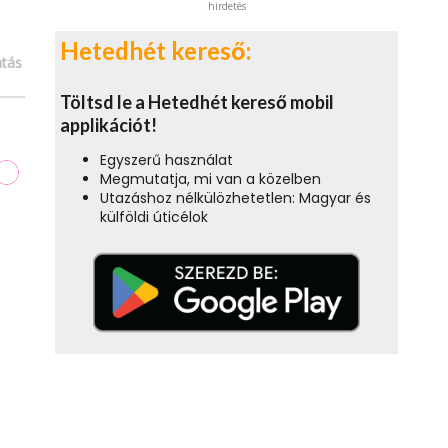
hirdetés
Hetedhét kereső:
tás
Töltsd le a Hetedhét kereső mobil
applikációt!
Egyszerű használat
Megmutatja, mi van a közelben
Utazáshoz nélkülözhetetlen: Magyar és
külföldi úticélok