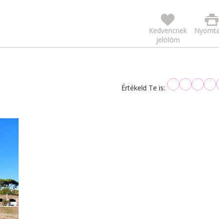
Kedvencnek
Nyomta
jelölöm
Értékeld Te is: