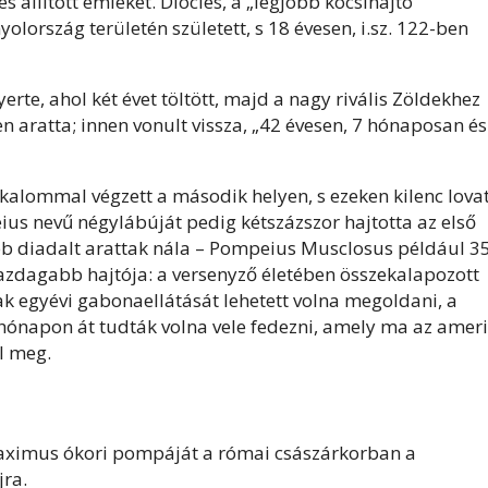
s állított emléket. Diocles, a „legjobb kocsihajtó”
lország területén született, s 18 évesen, i.sz. 122-ben
rte, ahol két évet töltött, majd a nagy rivális Zöldekhez
en aratta; innen vonult vissza, „42 évesen, 7 hónaposan és
kalommal végzett a második helyen, s ezeken kilenc lova
eius nevű négylábúját pedig kétszázszor hajtotta az első
bb diadalt arattak nála – Pompeius Musclosus például 3
ggazdagabb hajtója: a versenyző életében összekalapozott
k egyévi gabonaellátását lehetett volna megoldani, a
 hónapon át tudták volna vele fedezni, amely ma az ameri
el meg.
Maximus ókori pompáját a római császárkorban a
jra.