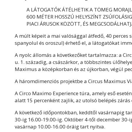
A LÁTOGATÓK ÁTÉLHETIK A TÖMEG MORAJL
600 MÉTER HOSSZÚ HELYSZÍNT ZSÚFOLÁSI
PIACI ÁRUSOK KÖZÖTT, ÉS MEGCSODÁLHATJ
A múlt képeit a mai valósággal átfedő, 40 perces s
spanyolul és oroszul) érhető el, a látogatókat imm
A nyolc állomás a következőket tartalmazza: a Circ
u. 1. századig, a császárkor, a többszintes ülőhelye
Maximus a középkorban és az újkorban, végül ped
A háromdimenziós projektbe a Circus Maximus Viale
A Circo Maximo Experience túra, amely eső esetén 
alatt 15 percenként zajlik, az utolsó belépés zárás 
A következő időpontokban, keddtől vasárnapig tar
30-ig 16.00-19.00-ig. Október 4-től december 30-i
vasárnap 10.00-16.00 óráig tart nyitva.