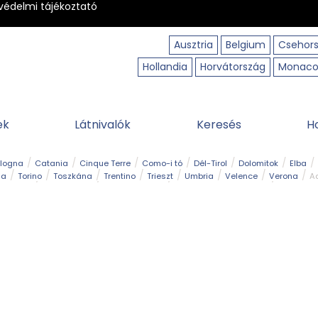
védelmi tájékoztató
Ausztria
Belgium
Csehor
Hollandia
Horvátország
Monac
ek
Látnivalók
Keresés
H
ologna
Catania
Cinque Terre
Como-i tó
Dél-Tirol
Dolomitok
Elba
ia
Torino
Toszkána
Trentino
Trieszt
Umbria
Velence
Verona
Ad
receptek
Filmhelyszín
Hegy és csúcs
I borghi più belli d’Italia
Kalandpa
Park és kert
Szabadidőpark
Szánkópálya
Szentek és ereklyék
Sziget
kség
Vízesés