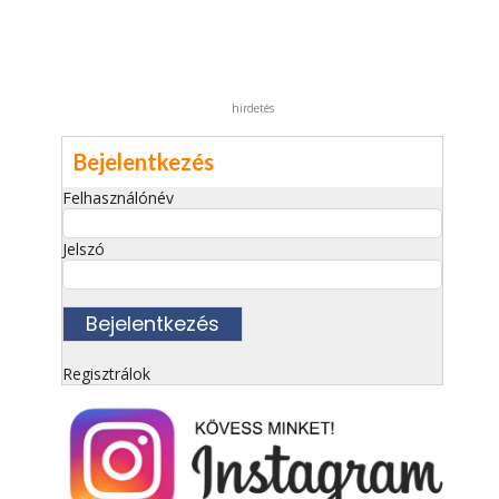
hirdetés
Bejelentkezés
Felhasználónév
Jelszó
Regisztrálok