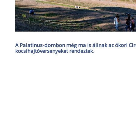
A Palatinus-dombon még ma is állnak az ókori Ci
kocsihajtóversenyeket rendeztek.