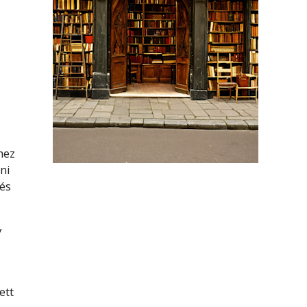
mez
gni
 és
y
ett