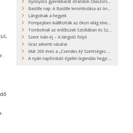
Gyönyörű gyerekbarát strandok Olaszországban - megmutatjuk a 15 legjobbat
Bastille nap: A Bastille lerombolása az önkényuralom végét jelentette
Lángolnak a hegyek
Pompejiben kiállították az ókori világ elveszett híres szobrának másolatát
Tombolnak az erdőtüzek Szicíliában és Szardínián
ül,
Szent Iván-éj – A lángoló folyó
Graz adventi vásárai
Már 200 éves a „Csendes éj! Szentséges éj!”
r.
A nyári napforduló éjjelén legendás hegyi tüzek világítják meg Zugspitzét
idő
0-