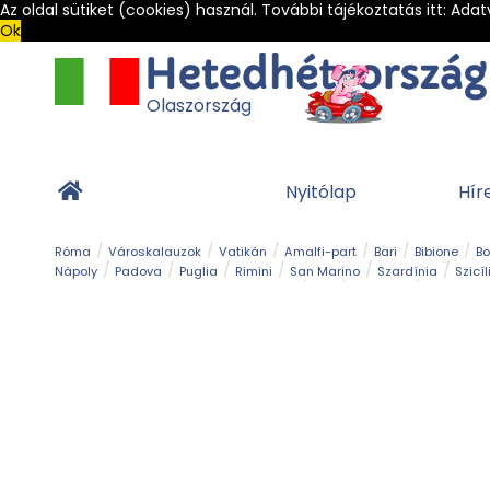
Az oldal sütiket (cookies) használ. További tájékoztatás itt:
Adat
Ok
Olaszország
Nyitólap
Hír
Róma
Városkalauzok
Vatikán
Amalfi-part
Bari
Bibione
B
Nápoly
Padova
Puglia
Rimini
San Marino
Szardínia
Szicíl
Barlang
Bob
Esemény
Ételek és 
Magyar emlékek
Múzeum
Nyaralóhelyek
Ókor
Panoráma út
Tengerpart
Toszkán tengerpart
Túra
Vár és kastély
Világörö