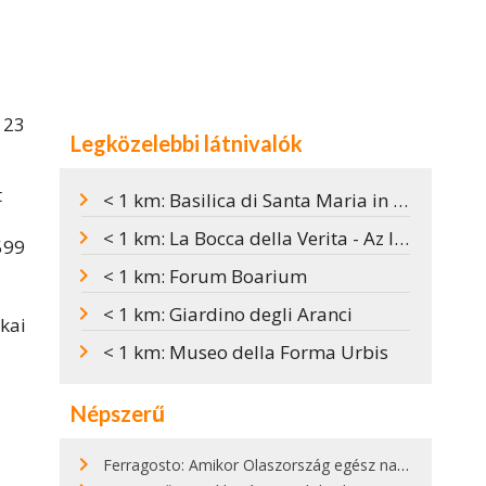
 23
Legközelebbi látnivalók
t
< 1 km: Basilica di Santa Maria in Cosmedin - Szent Valentin koponyája és az Igazság Szája temploma
< 1 km: La Bocca della Verita - Az Igazság Szája
599
< 1 km: Forum Boarium
< 1 km: Giardino degli Aranci
kai
< 1 km: Museo della Forma Urbis
Népszerű
Ferragosto: Amikor Olaszország egész nap nyaral