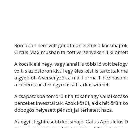
Rómában nem volt gondtalan életük a kocsihajtó
Circus Maximusban tartott versenyeken 4 kilométe
A kocsik elé négy, vagy annál is több ló volt befog
volt, s az ostoron kívül egy éles kést is tartottak m
a gyeplőt. A versenyzők a mai Forma 1-hez hasonló
a Fehérek néztek egymással farkasszemet.
A csapatokba tömörült hajtókat nagy vállalkozáso
pénzeket invesztáltak. Azok közül, akik hét őrült 
dobogós helyezett pénzdíjjal térhetett haza.
Az egyik leghíresebb kocsihajó, Gaius Appuleius Di