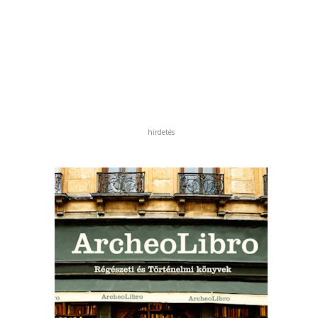
hirdetés