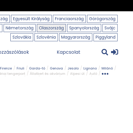
szág
Egyesült Királyság
Franciaország
Görögország
o
Németország
Olaszország
Spanyolország
Svájc
Szlovákia
Szlovénia
Magyarország
Piggyland
ozzászólások
Kapcsolat
Firenze
Friuli
Garda-tó
Genova
Jesolo
Lignano
Milánó
riai tengerpart
Állatkert és akvárium
Alpesi út
Autó
rk
Kerékpár
Kilátó
Legszebb
Ligur tengerpart
Szirt és fok
Szurdok
Tavak
Templom és kolostor