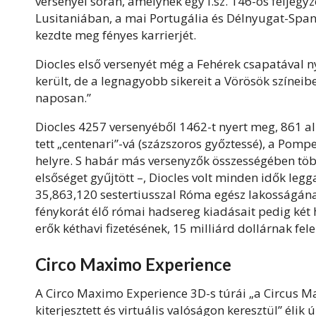
versenyei során, amelynek egy i.sz. 146-os feljegyzé
Lusitaniában, a mai Portugália és Délnyugat-Spanyo
kezdte meg fényes karrierjét.
Diocles első versenyét még a Fehérek csapatával nye
került, de a legnagyobb sikereit a Vörösök színeib
naposan.”
Diocles 4257 versenyéből 1462-t nyert meg, 861 al
tett „centenari”-vá (százszoros győztessé), a Pomp
helyre. S habár más versenyzők összességében tö
elsőséget gyűjtött –, Diocles volt minden idők le
35,863,120 sestertiusszal Róma egész lakosságána
fénykorát élő római hadsereg kiadásait pedig két
erők kéthavi fizetésének, 15 milliárd dollárnak fel
Circo Maximo Experience
A Circo Maximo Experience 3D-s túrái „a Circus 
kiterjesztett és virtuális valóságon keresztül” élik ú