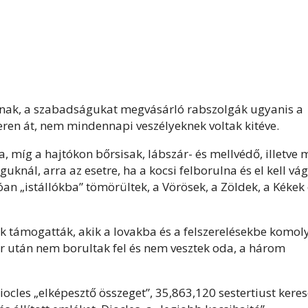
knak, a szabadságukat megvásárló rabszolgák ugyanis a
ren át, nem mindennapi veszélyeknek voltak kitéve.
va, míg a hajtókon bőrsisak, lábszár- és mellvédő, illetve 
aguknál, arra az esetre, ha a kocsi felborulna és el kell vá
an „istállókba” tömörültek, a Vörösek, a Zöldek, a Kékek
k támogatták, akik a lovakba és a felszerelésekbe komol
kör után nem borultak fel és nem vesztek oda, a három
ocles „elképesztő összeget”, 35,863,120 sestertiust keres