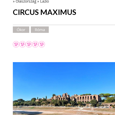
»
Olaszország
»
Lazio
CIRCUS MAXIMUS
Ókor
Róma