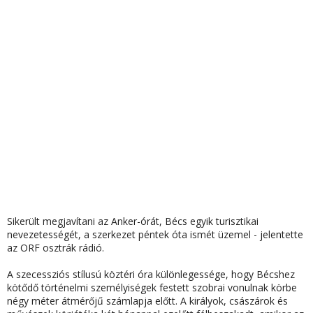
Sikerült megjavítani az Anker-órát, Bécs egyik turisztikai
nevezetességét, a szerkezet péntek óta ismét üzemel - jelentette
az ORF osztrák rádió.
A szecessziós stílusú köztéri óra különlegessége, hogy Bécshez
kötődő történelmi személyiségek festett szobrai vonulnak körbe
négy méter átmérőjű számlapja előtt. A királyok, császárok és