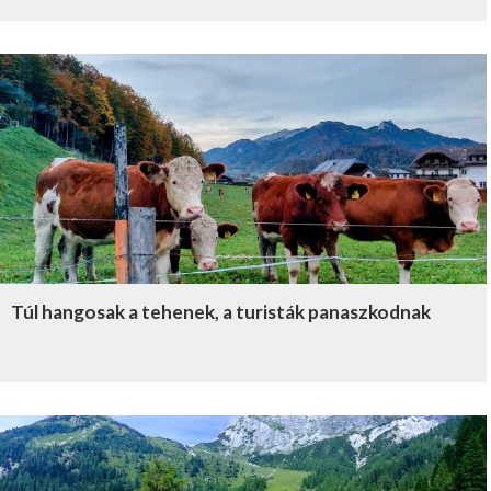
Túl hangosak a tehenek, a turisták panaszkodnak