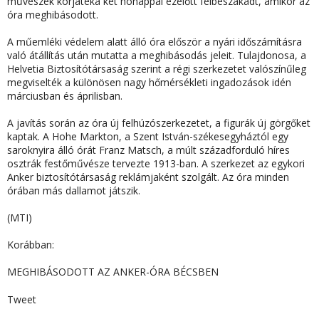
művészek körjátéka két hónappal ezelőtt félbeszakadt, amikor az
óra meghibásodott.
A műemléki védelem alatt álló óra először a nyári időszámításra
való átállítás után mutatta a meghibásodás jeleit. Tulajdonosa, a
Helvetia Biztosítótársaság szerint a régi szerkezetet valószínűleg
megviselték a különösen nagy hőmérsékleti ingadozások idén
márciusban és áprilisban.
A javítás során az óra új felhúzószerkezetet, a figurák új görgőket
kaptak. A Hohe Markton, a Szent István-székesegyháztól egy
saroknyira álló órát Franz Matsch, a múlt századforduló híres
osztrák festőművésze tervezte 1913-ban. A szerkezet az egykori
Anker biztosítótársaság reklámjaként szolgált. Az óra minden
órában más dallamot játszik.
(MTI)
Korábban:
MEGHIBÁSODOTT AZ ANKER-ÓRA BÉCSBEN
Tweet