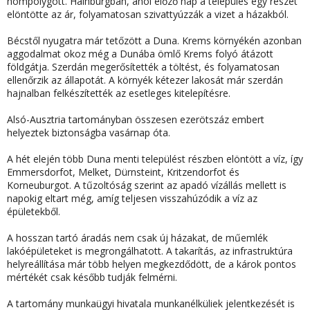
hömpölygött.
Hainburgban
, ahol előző nap a település egy részét
elöntötte az ár, folyamatosan szivattyúzzák a vizet a házakból.
Bécstől nyugatra már tetőzött a Duna.
Krems
környékén azonban
aggodalmat okoz még a Dunába ömlő Krems folyó átázott
földgátja. Szerdán megerősítették a töltést, és folyamatosan
ellenőrzik az állapotát. A környék kétezer lakosát már szerdán
hajnalban felkészítették az esetleges kitelepítésre.
Alsó-Ausztria tartományban összesen ezerötszáz embert
helyeztek biztonságba vasárnap óta.
A hét elején több Duna menti települést részben elöntött a víz, így
Emmersdorfot, Melket, Dürnsteint, Kritzendorfot és
Korneuburgot. A tűzoltóság szerint az apadó vízállás mellett is
napokig eltart még, amíg teljesen visszahúzódik a víz az
épületekből.
A hosszan tartó áradás nem csak új házakat, de műemlék
lakóépületeket is megrongálhatott. A takarítás, az infrastruktúra
helyreállítása már több helyen megkezdődött, de a károk pontos
mértékét csak később tudják felmérni.
A tartomány munkaügyi hivatala munkanélküliek jelentkezését is