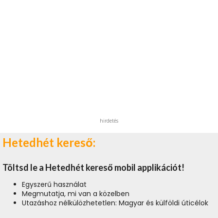
hirdetés
Hetedhét kereső:
Töltsd le a Hetedhét kereső mobil applikációt!
Egyszerű használat
Megmutatja, mi van a közelben
Utazáshoz nélkülözhetetlen: Magyar és külföldi úticélok