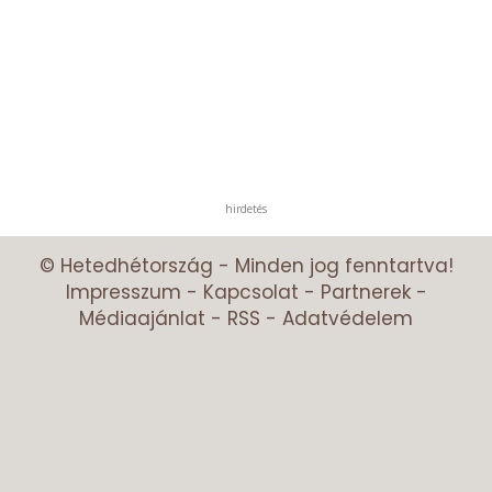
hirdetés
© Hetedhétország - Minden jog fenntartva!
Impresszum
-
Kapcsolat
-
Partnerek
-
Médiaajánlat
-
RSS
-
Adatvédelem