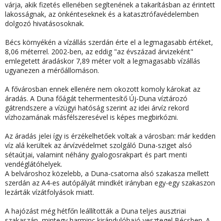
várja, akik fizetés ellenében segítenének a takarításban az érintett
lakosságnak, az önkénteseknek és a katasztrófavédelemben
dolgozó hivatásosoknak.
Bécs környékén a vízállás szerdán érte el a legmagasabb értéket,
8,06 méterrel. 2002-ben, az eddig "az évszázad árvizeként"
emlegetett áradáskor 7,89 méter volt a legmagasabb vízállás
ugyanezen a mérőállomáson.
A fővárosban ennek ellenére nem okozott komoly károkat az
áradás.
A Duna főágát tehermentesítő Új-Duna víztározó
gátrendszere a vízügyi hatóság szerint az idei árvíz rekord
vízhozamának másfélszeresével is képes megbirkózni.
Az áradás jelei így is érzékelhetőek voltak a városban: már kedden
víz alá kerültek az árvízvédelmet szolgáló Duna-sziget alsó
sétaútjai, valamint néhány gyalogosrakpart és part menti
vendéglátóhelyek.
A belvároshoz közelebb, a Duna-csatorna alsó szakasza mellett
szerdán az A4-es autópályát mindkét irányban egy-egy szakaszon
lezárták vízátfolyások miatt.
A hajózást még hétfőn leállították a Duna teljes ausztriai
szakaszán, mintegy harminc kirándulóhajó vesztegel Bécsben. A