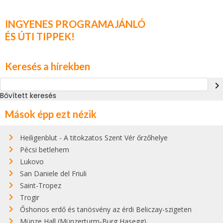
INGYENES PROGRAMAJÁNLÓ
ÉS ÚTI TIPPEK!
Keresés a hírekben
navigate_next
Bővített keresés
Mások épp ezt nézik
Heiligenblut - A titokzatos Szent Vér őrzőhelye
Pécsi betlehem
Lukovo
San Daniele del Friuli
Saint-Tropez
Trogir
Őshonos erdő és tanösvény az érdi Beliczay-szigeten
Münze Hall (Münzerturm-Burg Hasegg)