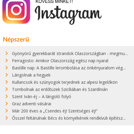
Népszerű
Gyönyörű gyerekbarát strandok Olaszországban - megmutatjuk a 15 legjobbat
Ferragosto: Amikor Olaszország egész nap nyaral
Bastille nap: A Bastille lerombolása az önkényuralom végét jelentette
Lángolnak a hegyek
Kullancsok és szúnyogok terjednek az alpesi legelőkön
Tombolnak az erdőtüzek Szicíliában és Szardínián
Szent Iván-éj – A lángoló folyó
Graz adventi vásárai
Már 200 éves a „Csendes éj! Szentséges éj!”
Ősszel feltárulnak Bécs és környékének rendkívüli építészeti kincsei