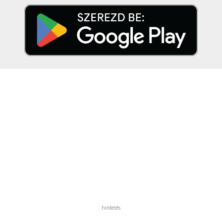
hirdetés