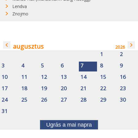
Lendva
Znojmo
navigate_before
navigate_next
augusztus
2026
1
2
3
4
5
6
7
8
9
10
11
12
13
14
15
16
17
18
19
20
21
22
23
24
25
26
27
28
29
30
31
Ugrás a mai napra