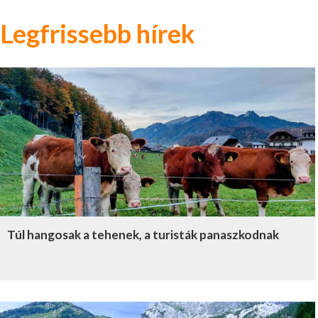
Legfrissebb hírek
Túl hangosak a tehenek, a turisták panaszkodnak