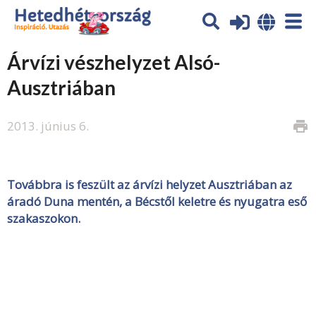
Árvízi vészhelyzet Alsó-
Ausztriában
2013. június 6.
print
Továbbra is feszült az árvízi helyzet Ausztriában az
áradó Duna mentén, a Bécstől keletre és nyugatra eső
szakaszokon.