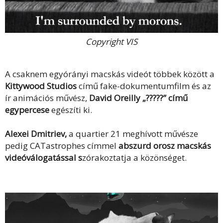
Copyright VIS
A csaknem egyórányi macskás videót többek között a
Kittywood Studios
című fake-dokumentumfilm és az
ír animációs művész,
David Oreilly „?????” című
egypercese
egészíti ki.
Alexei Dmitriev,
a quartier 21 meghívott művésze
pedig CATastrophes címmel
abszurd orosz macskás
videóválogatással s
zórakoztatja a közönséget.