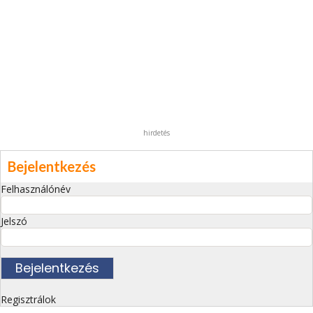
hirdetés
Bejelentkezés
Felhasználónév
Jelszó
Regisztrálok