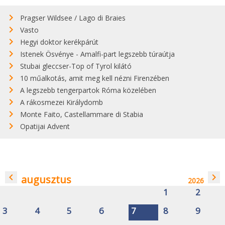
Pragser Wildsee / Lago di Braies
Vasto
Hegyi doktor kerékpárút
Istenek Ösvénye - Amalfi-part legszebb túraútja
Stubai gleccser-Top of Tyrol kilátó
10 műalkotás, amit meg kell nézni Firenzében
A legszebb tengerpartok Róma közelében
A rákosmezei Királydomb
Monte Faito, Castellammare di Stabia
Opatijai Advent
navigate_before
navigate_next
augusztus
2026
1
2
3
4
5
6
7
8
9