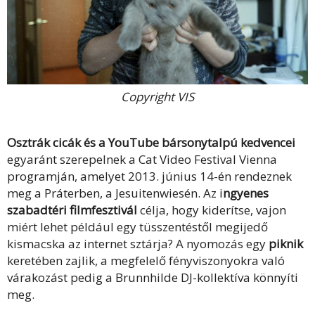
Copyright VIS
Osztrák cicák és a YouTube bársonytalpú kedvencei
egyaránt szerepelnek a Cat Video Festival Vienna
programján, amelyet 2013. június 14-én rendeznek
meg a Práterben, a Jesuitenwiesén. Az i
ngyenes
szabadtéri filmfesztivál
célja, hogy kiderítse, vajon
miért lehet például egy tüsszentéstől megijedő
kismacska az internet sztárja? A nyomozás egy
piknik
keretében zajlik, a megfelelő fényviszonyokra való
várakozást pedig a Brunnhilde DJ-kollektíva könnyíti
meg.