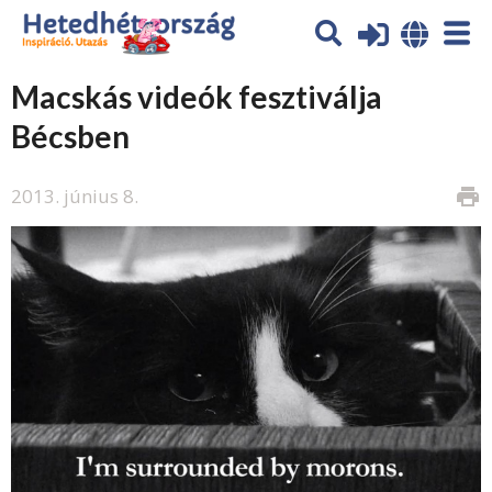
Macskás videók fesztiválja
Bécsben
2013. június 8.
print