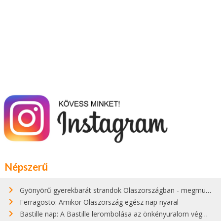
Népszerű
Gyönyörű gyerekbarát strandok Olaszországban - megmutatjuk a 15 legjobbat
Ferragosto: Amikor Olaszország egész nap nyaral
Bastille nap: A Bastille lerombolása az önkényuralom végét jelentette