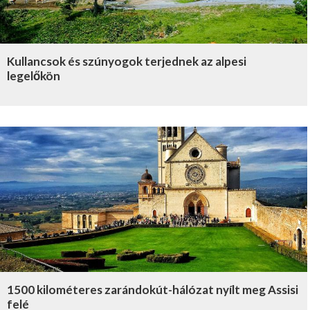
Kullancsok és szúnyogok terjednek az alpesi
legelőkön
1500 kilométeres zarándokút-hálózat nyílt meg Assisi
felé