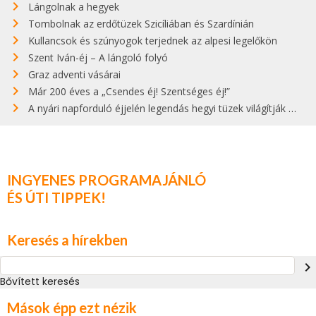
Lángolnak a hegyek
Tombolnak az erdőtüzek Szicíliában és Szardínián
Kullancsok és szúnyogok terjednek az alpesi legelőkön
Szent Iván-éj – A lángoló folyó
Graz adventi vásárai
Már 200 éves a „Csendes éj! Szentséges éj!”
A nyári napforduló éjjelén legendás hegyi tüzek világítják meg Zugspitzét
INGYENES PROGRAMAJÁNLÓ
ÉS ÚTI TIPPEK!
Keresés a hírekben
navigate_next
Bővített keresés
Mások épp ezt nézik