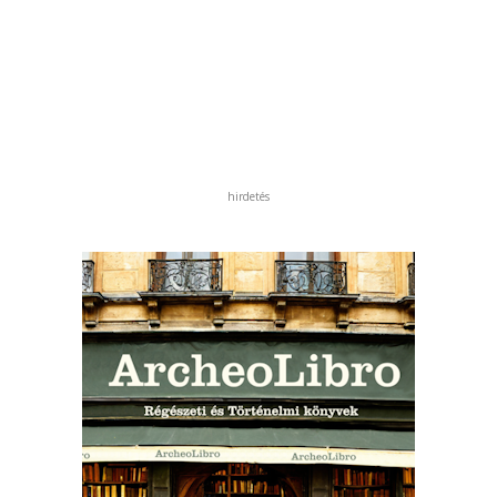
hirdetés