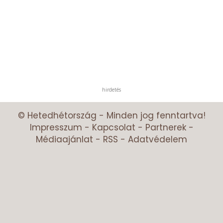
hirdetés
© Hetedhétország - Minden jog fenntartva!
Impresszum
-
Kapcsolat
-
Partnerek
-
Médiaajánlat
-
RSS
-
Adatvédelem