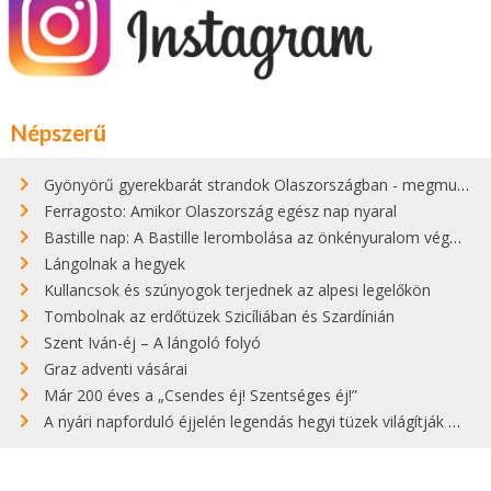
Népszerű
Gyönyörű gyerekbarát strandok Olaszországban - megmutatjuk a 15 legjobbat
Ferragosto: Amikor Olaszország egész nap nyaral
Bastille nap: A Bastille lerombolása az önkényuralom végét jelentette
Lángolnak a hegyek
Kullancsok és szúnyogok terjednek az alpesi legelőkön
Tombolnak az erdőtüzek Szicíliában és Szardínián
Szent Iván-éj – A lángoló folyó
Graz adventi vásárai
Már 200 éves a „Csendes éj! Szentséges éj!”
A nyári napforduló éjjelén legendás hegyi tüzek világítják meg Zugspitzét