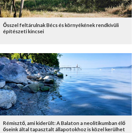
Ősszel feltárulnak Bécs és környékének rendkívüli
építészeti kincsei
Rémisztő, ami kiderült: A Balaton a neolitikumban élő
őseink által tapasztalt állapotokhoz is közel kerülhet