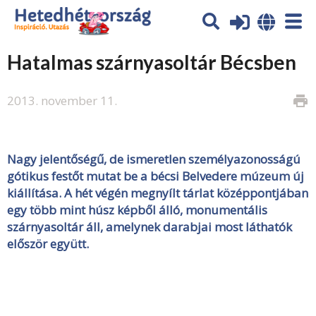
Hatalmas szárnyasoltár Bécsben
2013. november 11.
print
Nagy jelentőségű, de ismeretlen személyazonosságú
gótikus festőt mutat be a bécsi Belvedere múzeum új
kiállítása. A hét végén megnyílt tárlat középpontjában
egy több mint húsz képből álló, monumentális
szárnyasoltár áll, amelynek darabjai most láthatók
először együtt.