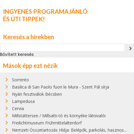
INGYENES PROGRAMAJÁNLÓ
ÉS ÚTI TIPPEK!
Keresés a hírekben
navigate_next
Bővített keresés
Mások épp ezt nézik
Sorrento
Basilica di San Paolo fuori le Mura - Szent Pál sírja
Nyári fesztiválok Bécsben
Lampedusa
Cervia
Millstättersee / Millsatti-tó és környéke látnivalói
Freilichtmuseum Frühmittelalterdorf
Nemzeti Összetartozás Hídja: Belépők, parkolás, hasznos infók