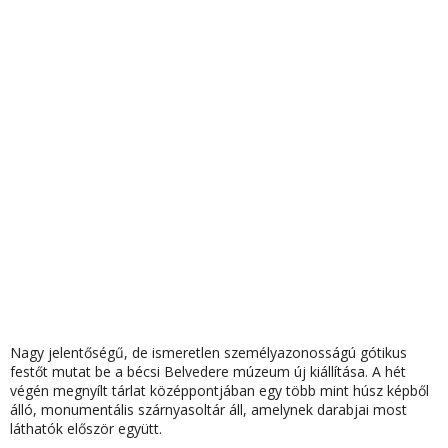
Nagy jelentőségű, de ismeretlen személyazonosságú
gótikus
festőt
mutat be a bécsi Belvedere múzeum új kiállítása. A hét
végén megnyílt tárlat középpontjában egy
több mint húsz képből
álló
,
monumentális szárnyasoltár
áll, amelynek darabjai most
láthatók először együtt.