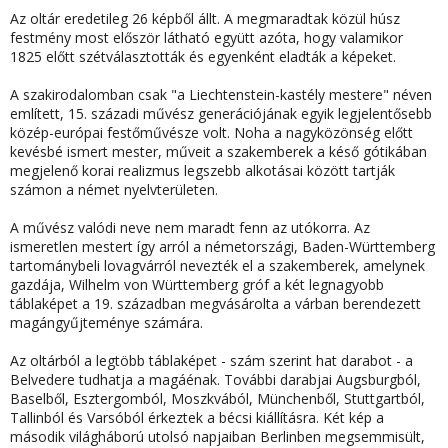
Az oltár eredetileg 26 képből állt. A megmaradtak közül húsz
festmény most először látható együtt azóta, hogy valamikor
1825 előtt szétválasztották és egyenként eladták a képeket.
A szakirodalomban csak
"a Liechtenstein-kastély mestere"
néven
említett, 15. századi művész generációjának egyik legjelentősebb
közép-európai festőművésze volt. Noha a nagyközönség előtt
kevésbé ismert mester, műveit a szakemberek
a késő gótikában
megjelenő korai realizmus legszebb alkotásai között tartják
számon
a német nyelvterületen.
A művész valódi neve nem maradt fenn az utókorra. Az
ismeretlen mestert így arról a németországi, Baden-Württemberg
tartománybeli lovagvárról nevezték el a szakemberek, amelynek
gazdája, Wilhelm von Württemberg gróf a két legnagyobb
táblaképet a 19. században megvásárolta a várban berendezett
magángyűjteménye számára.
Az oltárból a legtöbb táblaképet - szám szerint hat darabot - a
Belvedere tudhatja a magáénak. További darabjai Augsburgból,
Baselből, Esztergomból, Moszkvából, Münchenből, Stuttgartból,
Tallinból és Varsóból érkeztek a bécsi kiállításra. Két kép a
második világháború utolsó napjaiban Berlinben megsemmisült,