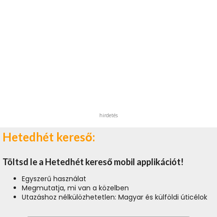
hirdetés
Hetedhét kereső:
Töltsd le a Hetedhét kereső mobil applikációt!
Egyszerű használat
Megmutatja, mi van a közelben
Utazáshoz nélkülözhetetlen: Magyar és külföldi úticélok