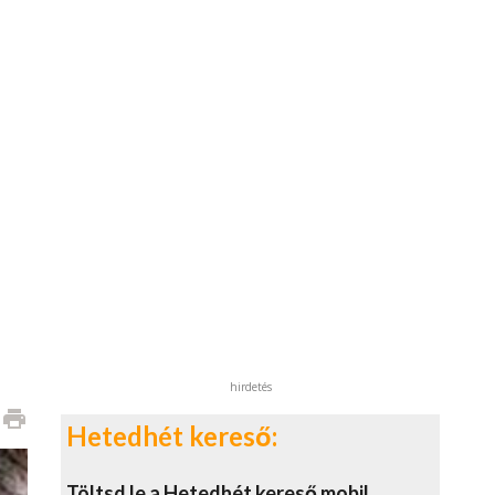
hirdetés
print
Hetedhét kereső:
Töltsd le a Hetedhét kereső mobil