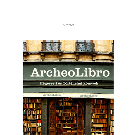
hirdetés