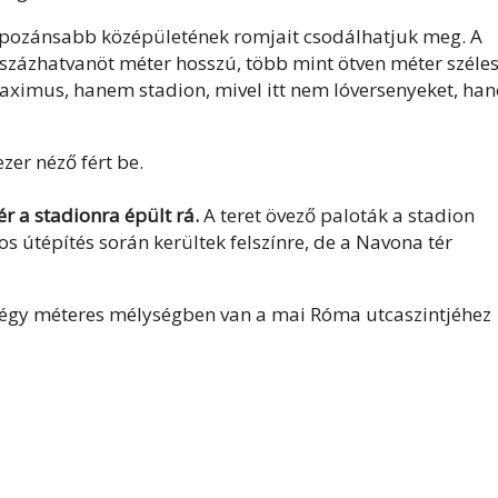
pozánsabb középületének romjait csodálhatjuk meg. A
tszázhatvanöt méter hosszú, több mint ötven méter széle
Maximus, hanem stadion, mivel itt nem lóversenyeket, ha
er néző fért be.
r a stadionra épült rá.
A teret övező paloták a stadion
s útépítés során kerültek felszínre, de a Navona tér
 négy méteres mélységben van a mai Róma utcaszintjéhez