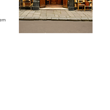
s
nem