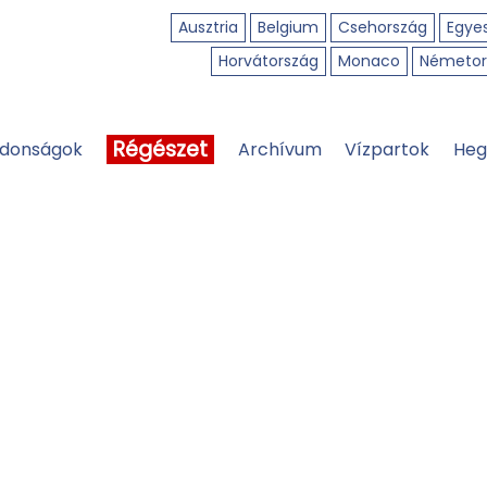
Ausztria
Belgium
Csehország
Egyes
Horvátország
Monaco
Németor
Régészet
jdonságok
Archívum
Vízpartok
Heg