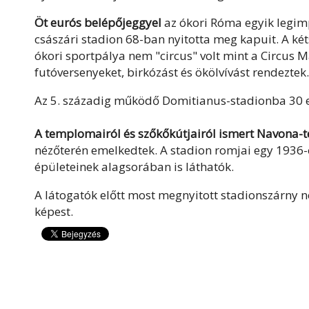
Öt eurós belépőjeggyel
az ókori Róma egyik legim
császári stadion 68-ban nyitotta meg kapuit. A ké
ókori sportpálya nem "circus" volt mint a Circus 
futóversenyeket, birkózást és ökölvívást rendeztek.
Az 5. századig működő Domitianus-stadionba 30 ez
A templomairól és szőkőkútjairól ismert Navona-té
nézőterén emelkedtek. A stadion romjai egy 1936-o
épületeinek alagsorában is láthatók.
A látogatók előtt most megnyitott stadionszárny
képest.