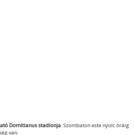
ató
Domitianus stadionja
. Szombaton este nyolc óráig
őség van.