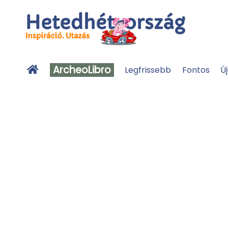
ArcheoLibro
Legfrissebb
Fontos
Ú