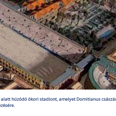
 alatt húzódó ókori stadiont, amelyet Domitianus császá
ezésére.