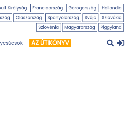
ült Királyság
Franciaország
Görögország
Hollandia
szág
Olaszország
Spanyolország
Svájc
Szlovákia
Szlovénia
Magyarország
Piggyland
AZ ÚTIKÖNYV
ycsúcsok