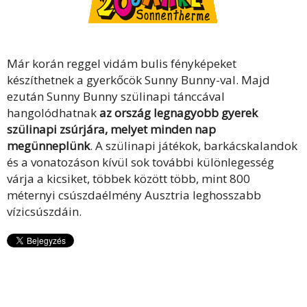
Már korán reggel vidám bulis fényképeket
készíthetnek a gyerkőcök Sunny Bunny-val. Majd
ezután Sunny Bunny szülinapi tánccával
hangolódhatnak
az ország legnagyobb gyerek
szülinapi zsúrjára, melyet minden nap
megünneplünk
. A szülinapi játékok, barkácskalandok
és a vonatozáson kívül sok további különlegesség
várja a kicsiket, többek között több, mint 800
méternyi csúszdaélmény Ausztria leghosszabb
vízicsúszdáin.