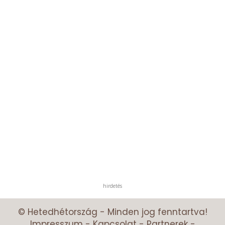
hirdetés
© Hetedhétország - Minden jog fenntartva!
Impresszum
-
Kapcsolat
-
Partnerek
-