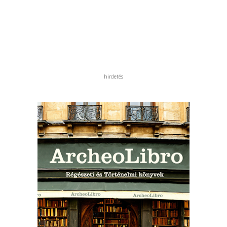
hirdetés