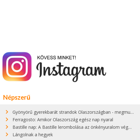
Népszerű
Gyönyörű gyerekbarát strandok Olaszországban - megmutatjuk a 15 legjobbat
Ferragosto: Amikor Olaszország egész nap nyaral
Bastille nap: A Bastille lerombolása az önkényuralom végét jelentette
Lángolnak a hegyek