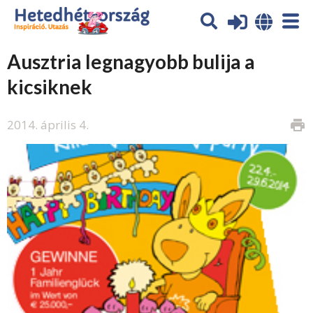
Ausztria legnagyobb bulija a
kicsiknek
2014. április 4.
print