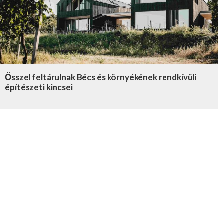
Ősszel feltárulnak Bécs és környékének rendkívüli
építészeti kincsei