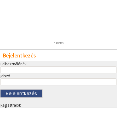
hirdetés
Bejelentkezés
Felhasználónév
Jelszó
Regisztrálok