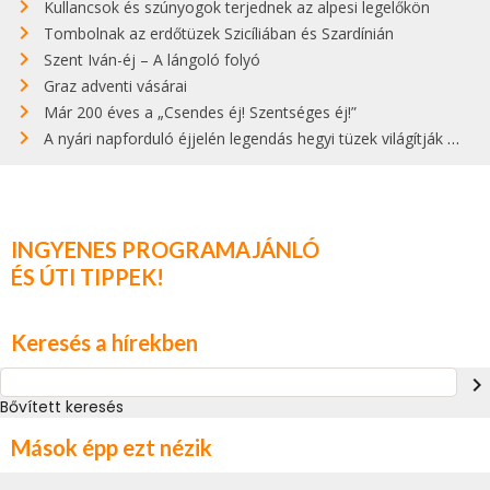
Kullancsok és szúnyogok terjednek az alpesi legelőkön
Tombolnak az erdőtüzek Szicíliában és Szardínián
Szent Iván-éj – A lángoló folyó
Graz adventi vásárai
Már 200 éves a „Csendes éj! Szentséges éj!”
A nyári napforduló éjjelén legendás hegyi tüzek világítják meg Zugspitzét
INGYENES PROGRAMAJÁNLÓ
ÉS ÚTI TIPPEK!
Keresés a hírekben
navigate_next
Bővített keresés
Mások épp ezt nézik