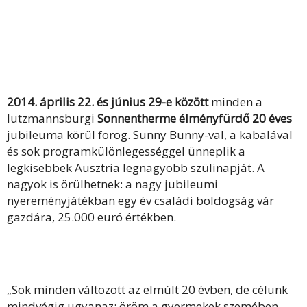
2014. április 22. és június 29-e között
minden a
lutzmannsburgi
Sonnentherme élményfürdő 20 éves
jubileuma körül forog. Sunny Bunny-val, a kabalával
és sok programkülönlegességgel ünneplik a
legkisebbek Ausztria legnagyobb szülinapját. A
nagyok is örülhetnek: a nagy jubileumi
nyereményjátékban egy év családi boldogság vár
gazdára, 25.000 euró értékben.
„Sok minden változott az elmúlt 20 évben, de célunk
mindvégig ugyanaz: öröm a gyermekek szemében –