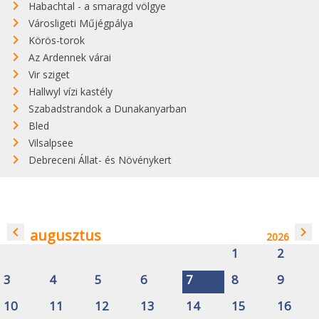
Habachtal - a smaragd völgye
Városligeti Műjégpálya
Körös-torok
Az Ardennek várai
Vir sziget
Hallwyl vízi kastély
Szabadstrandok a Dunakanyarban
Bled
Vilsalpsee
Debreceni Állat- és Növénykert
navigate_before
navigate_next
augusztus
2026
1
2
3
4
5
6
7
8
9
10
11
12
13
14
15
16