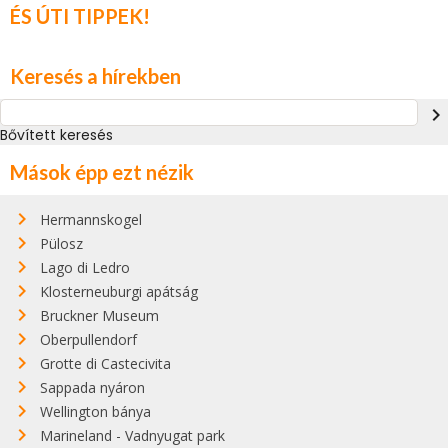
ÉS ÚTI TIPPEK!
Keresés a hírekben
navigate_next
Bővített keresés
Mások épp ezt nézik
Hermannskogel
Pülosz
Lago di Ledro
Klosterneuburgi apátság
Bruckner Museum
Oberpullendorf
Grotte di Castecivita
Sappada nyáron
Wellington bánya
Marineland - Vadnyugat park