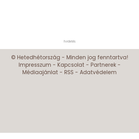
hirdetés
© Hetedhétország - Minden jog fenntartva!
Impresszum
-
Kapcsolat
-
Partnerek
-
Médiaajánlat
-
RSS
-
Adatvédelem