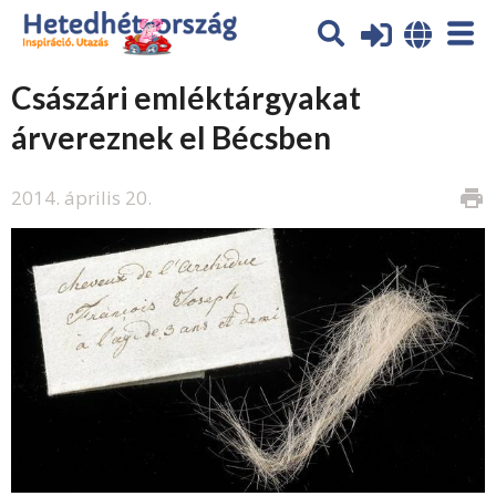
Császári emléktárgyakat
árvereznek el Bécsben
2014. április 20.
print