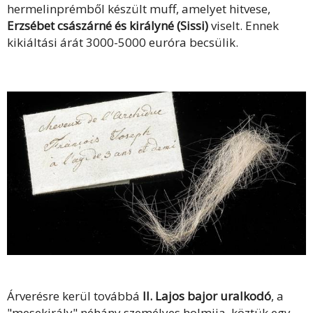
hermelinprémből készült muff, amelyet hitvese,
Erzsébet császárné és királyné (Sissi)
viselt. Ennek
kikiáltási árát 3000-5000 euróra becsülik.
Árverésre kerül továbbá
II. Lajos bajor uralkodó
, a
"mesekirály" néhány személyes holmija, köztük egy