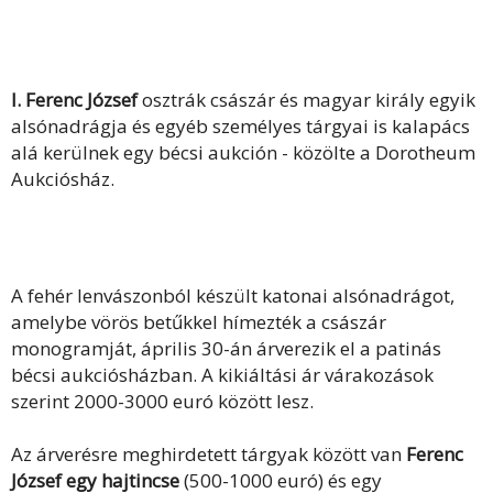
I. Ferenc József
osztrák császár és magyar király egyik
alsónadrágja és egyéb személyes tárgyai is kalapács
alá kerülnek egy bécsi aukción - közölte a Dorotheum
Aukciósház.
A fehér lenvászonból készült katonai alsónadrágot,
amelybe vörös betűkkel hímezték a császár
monogramját, április 30-án árverezik el a patinás
bécsi aukciósházban. A kikiáltási ár várakozások
szerint 2000-3000 euró között lesz.
Az árverésre meghirdetett tárgyak között van
Ferenc
József egy hajtincse
(500-1000 euró) és egy