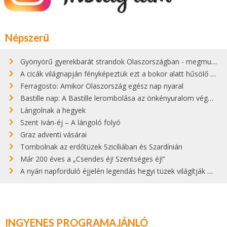
Népszerű
Gyönyörű gyerekbarát strandok Olaszországban - megmutatjuk a 15 legjobbat
A cicák világnapján fényképeztük ezt a bokor alatt hűsölő cicát Kisorosziban
Ferragosto: Amikor Olaszország egész nap nyaral
Bastille nap: A Bastille lerombolása az önkényuralom végét jelentette
Lángolnak a hegyek
Szent Iván-éj – A lángoló folyó
Graz adventi vásárai
Tombolnak az erdőtüzek Szicíliában és Szardínián
Már 200 éves a „Csendes éj! Szentséges éj!”
A nyári napforduló éjjelén legendás hegyi tüzek világítják meg Zugspitzét
INGYENES PROGRAMAJÁNLÓ