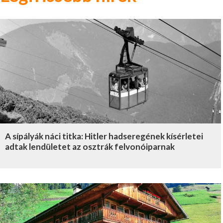
A sípályák náci titka: Hitler hadseregének kísérletei
adtak lendületet az osztrák felvonóiparnak