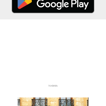
hirdetés