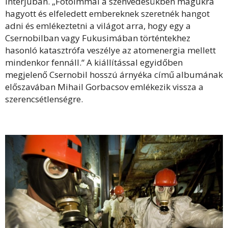
interjúban. „Fotóimmal a szenvedésükben magukra
hagyott és elfeledett embereknek szeretnék hangot
adni és emlékeztetni a világot arra, hogy egy a
Csernobilban vagy Fukusimában történtekhez
hasonló katasztrófa veszélye az atomenergia mellett
mindenkor fennáll.“ A kiállítással egyidőben
megjelenő Csernobil hosszú árnyéka című albumának
előszavában Mihail Gorbacsov emlékezik vissza a
szerencsétlenségre.