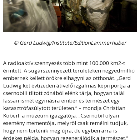
© Gerd Ludwig/Institute/EditionLammerhuber
A radioaktív szennyezés több mint 100.000 km2-t
érintett. A sugárszennyezett területeken negyedmillió
embernek kellett örökre elhagyni az otthonát. „Gerd
Ludwig két évtizeden átívelő izgalmas képriportja a
csernobili tiltott zónából elénk tárja, hogyan talál
lassan ismét egymásra ember és természet egy
katasztrófasúlytott területen.“ – mondja Christian
Köberl, a múzeum igazgatója. „Csernobil olyan
esemény mementója, melyről csak remélni tudjuk,
hogy nem történik meg újra, de egyben arra is
érdekes példa, hogyan regenerálódik a természet.“