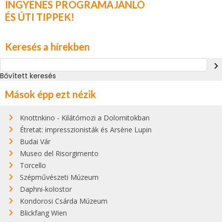
INGYENES PROGRAMAJÁNLÓ
ÉS ÚTI TIPPEK!
Keresés a hírekben
navigate_next
Bővített keresés
Mások épp ezt nézik
Knottnkino - Kilátómozi a Dolomitokban
Étretat: impresszionisták és Arsène Lupin
Budai Vár
Museo del Risorgimento
Torcello
Szépművészeti Múzeum
Daphni-kolostor
Kondorosi Csárda Múzeum
Blickfang Wien