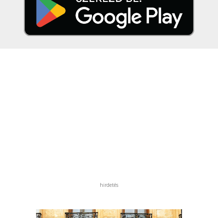
hirdetés