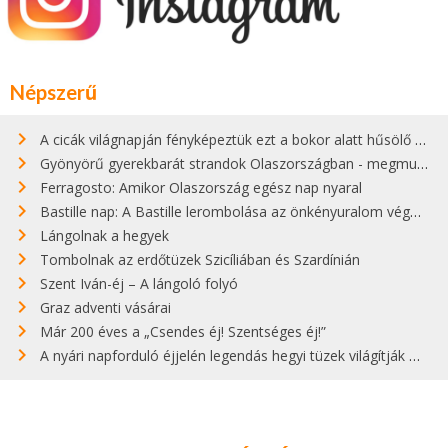
Népszerű
A cicák világnapján fényképeztük ezt a bokor alatt hűsölő cicát Kisorosziban
Gyönyörű gyerekbarát strandok Olaszországban - megmutatjuk a 15 legjobbat
Ferragosto: Amikor Olaszország egész nap nyaral
Bastille nap: A Bastille lerombolása az önkényuralom végét jelentette
Lángolnak a hegyek
Tombolnak az erdőtüzek Szicíliában és Szardínián
Szent Iván-éj – A lángoló folyó
Graz adventi vásárai
Már 200 éves a „Csendes éj! Szentséges éj!”
A nyári napforduló éjjelén legendás hegyi tüzek világítják meg Zugspitzét