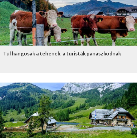
Túl hangosak a tehenek, a turisták panaszkodnak