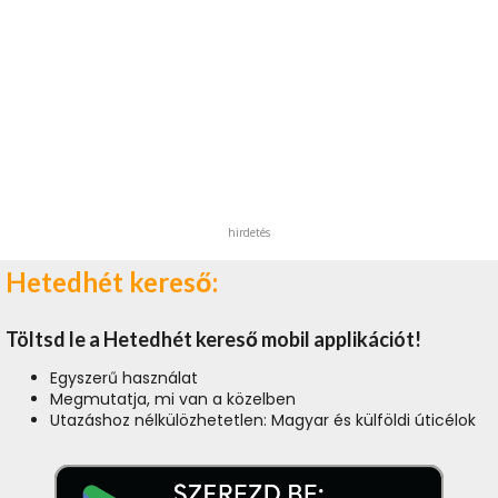
hirdetés
Hetedhét kereső:
Töltsd le a Hetedhét kereső mobil applikációt!
Egyszerű használat
Megmutatja, mi van a közelben
Utazáshoz nélkülözhetetlen: Magyar és külföldi úticélok