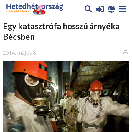
Egy katasztrófa hosszú árnyéka
Bécsben
2014. május 8.
print