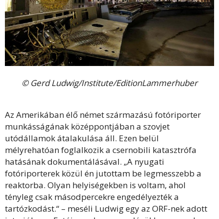
© Gerd Ludwig/Institute/EditionLammerhuber
Az Amerikában élő német származású fotóriporter
munkásságának középpontjában a szovjet
utódállamok átalakulása áll. Ezen belül
mélyrehatóan foglalkozik a csernobili katasztrófa
hatásának dokumentálásával. „A nyugati
fotóriporterek közül én jutottam be legmesszebb a
reaktorba. Olyan helyiségekben is voltam, ahol
tényleg csak másodpercekre engedélyezték a
tartózkodást.“ – meséli Ludwig egy az ORF-nek adott