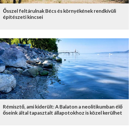
Ősszel feltárulnak Bécs és környékének rendkívüli
építészeti kincsei
Rémisztő, ami kiderült: A Balaton a neolitikumban élő
őseink által tapasztalt állapotokhoz is közel kerülhet