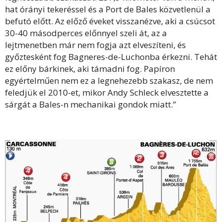
hat órányi tekeréssel és a Port de Bales közvetlenül a
befutó előtt. Az előző éveket visszanézve, aki a csúcsot
30-40 másodperces előnnyel szeli át, az a
lejtmenetben már nem fogja azt elveszíteni, és
győztesként fog Bagneres-de-Luchonba érkezni. Tehát
ez előny bárkinek, aki támadni fog. Papíron
egyértelműen nem ez a legnehezebb szakasz, de nem
feledjük el 2010-et, mikor Andy Schleck elvesztette a
sárgát a Bales-n mechanikai gondok miatt.”