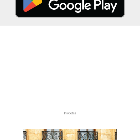
hirdetés