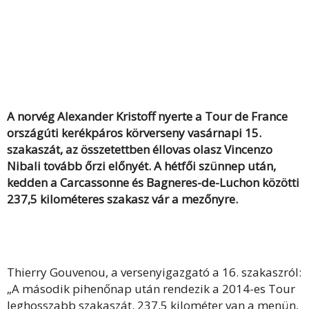
A norvég Alexander Kristoff nyerte a Tour de France
országúti kerékpáros körverseny vasárnapi 15.
szakaszát, az összetettben éllovas olasz Vincenzo
Nibali tovább őrzi előnyét. A hétfői szünnep után,
kedden a Carcassonne és Bagneres-de-Luchon közötti
237,5 kilométeres szakasz vár a mezőnyre.
Thierry Gouvenou, a versenyigazgató a 16. szakaszról:
„A második pihenőnap után rendezik a 2014-es Tour
leghosszabb szakaszát. 237,5 kilométer van a menün,