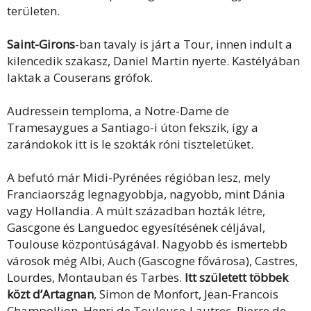
területen.
Saint-Girons
-ban tavaly is járt a Tour, innen indult a
kilencedik szakasz, Daniel Martin nyerte. Kastélyában
laktak a Couserans grófok.
Audressein temploma, a Notre-Dame de
Tramesaygues a Santiago-i úton fekszik, így a
zarándokok itt is le szokták róni tiszteletüket.
A befutó már Midi-Pyrénées régióban lesz, mely
Franciaország legnagyobbja, nagyobb, mint Dánia
vagy Hollandia. A múlt században hozták létre,
Gascgone és Languedoc egyesítésének céljával,
Toulouse központúságával. Nagyobb és ismertebb
városok még Albi, Auch (Gascogne fővárosa), Castres,
Lourdes, Montauban és Tarbes.
Itt született többek
közt d’Artagnan
, Simon de Monfort, Jean-Francois
Champollion, Henri de Toulouse-Lautrec, Pierre de