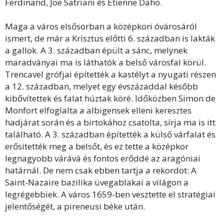
Ferdinand, Joe Satriani és Étienne Daho.
Maga a város elsősorban a középkori óvárosáról
ismert, de már a Krisztus előtti 6. században is lakták
a gallok. A 3. században épült a sánc, melynek
maradványai ma is láthatók a belső városfal körül.
Trencavel grófjai építették a kastélyt a nyugati részen
a 12. században, melyet egy évszázaddal később
kibővítettek és falat húztak köré. Időközben Simon de
Monfort elfoglalta a albigensek elleni keresztes
hadjárat során és a birtokához csatolta, sírja ma is itt
található. A 3. században építették a külső várfalat és
erősítették meg a belsőt, és ez tette a középkor
legnagyobb várává és fontos erőddé az aragóniai
határnál. De nem csak ebben tartja a rekordot: A
Saint-Nazaire bazilika üvegablakai a világon a
legrégebbiek. A város 1659-ben vesztette el stratégiai
jelentőségét, a pireneusi béke után.