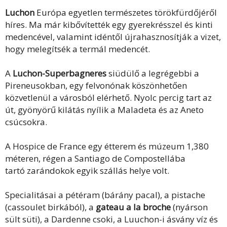
Luchon
Európa egyetlen természetes törökfürdőjéről
híres. Ma már kibővítették egy gyerekrésszel és kinti
medencével, valamint idéntől újrahasznosítják a vizet,
hogy melegítsék a termál medencét.
A
Luchon-Superbagneres
siüdülő a legrégebbi a
Pireneusokban, egy felvonónak köszönhetően
közvetlenül a városból elérhető. Nyolc percig tart az
út, gyönyörű kilátás nyílik a Maladeta és az Aneto
csúcsokra.
A Hospice de France egy étterem és múzeum 1,380
méteren, régen a Santiago de Compostellába
tartó
zarándokok egyik szállás helye volt.
Specialitásai a pétéram (bárány pacal), a pistache
(cassoulet birkából), a
gateau a la broche
(nyárson
sült süti), a Dardenne csoki, a Luuchon-i ásvány víz és