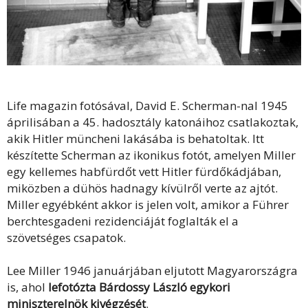
Life magazin fotósával, David E. Scherman-nal 1945
áprilisában a 45. hadosztály katonáihoz csatlakoztak,
akik Hitler müncheni lakásába is behatoltak. Itt
készítette Scherman az ikonikus fotót, amelyen Miller
egy kellemes habfürdőt vett Hitler fürdőkádjában,
miközben a dühös hadnagy kívülről verte az ajtót.
Miller egyébként akkor is jelen volt, amikor a Führer
berchtesgadeni rezidenciáját foglalták el a
szövetséges csapatok.
Lee Miller 1946 januárjában eljutott Magyarországra
is, ahol
lefotózta Bárdossy László egykori
miniszterelnök kivégzését
.