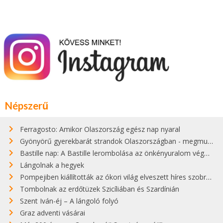
Népszerű
Ferragosto: Amikor Olaszország egész nap nyaral
Gyönyörű gyerekbarát strandok Olaszországban - megmutatjuk a 15 legjobbat
Bastille nap: A Bastille lerombolása az önkényuralom végét jelentette
Lángolnak a hegyek
Pompejiben kiállították az ókori világ elveszett híres szobrának másolatát
Tombolnak az erdőtüzek Szicíliában és Szardínián
Szent Iván-éj – A lángoló folyó
Graz adventi vásárai