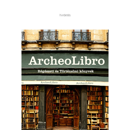
hirdetés