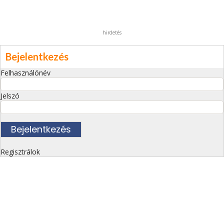
hirdetés
Bejelentkezés
Felhasználónév
Jelszó
Regisztrálok