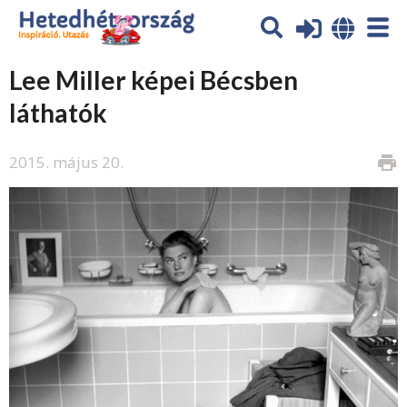
Lee Miller képei Bécsben
láthatók
2015. május 20.
print