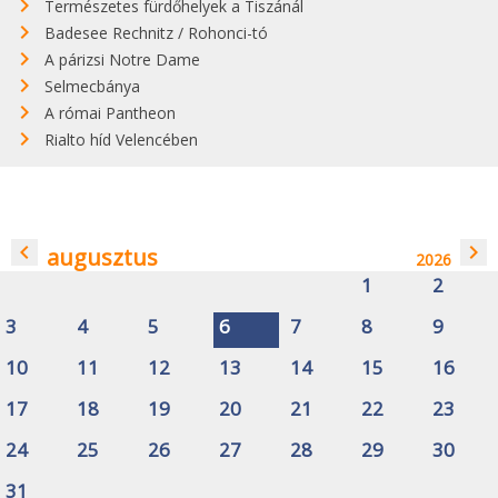
Természetes fürdőhelyek a Tiszánál
Badesee Rechnitz / Rohonci-tó
A párizsi Notre Dame
Selmecbánya
A római Pantheon
Rialto híd Velencében
navigate_before
navigate_next
augusztus
2026
1
2
3
4
5
6
7
8
9
10
11
12
13
14
15
16
17
18
19
20
21
22
23
24
25
26
27
28
29
30
31