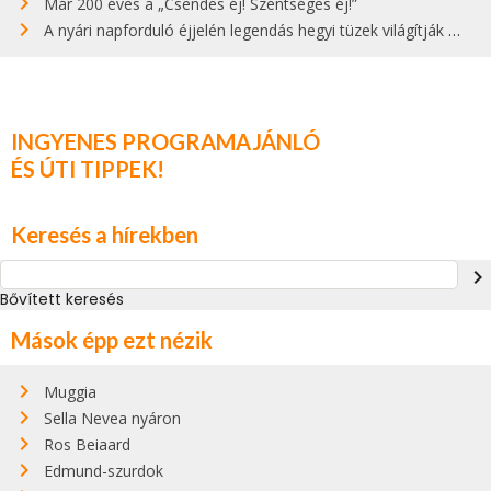
Már 200 éves a „Csendes éj! Szentséges éj!”
A nyári napforduló éjjelén legendás hegyi tüzek világítják meg Zugspitzét
INGYENES PROGRAMAJÁNLÓ
ÉS ÚTI TIPPEK!
Keresés a hírekben
navigate_next
Bővített keresés
Mások épp ezt nézik
Muggia
Sella Nevea nyáron
Ros Beiaard
Edmund-szurdok