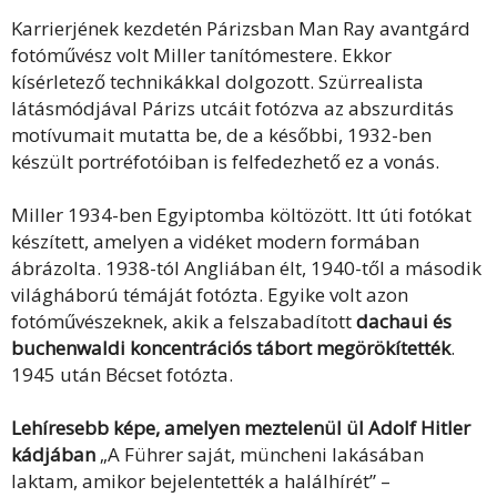
Karrierjének kezdetén Párizsban Man Ray avantgárd
fotóművész volt Miller tanítómestere. Ekkor
kísérletező technikákkal dolgozott. Szürrealista
látásmódjával Párizs utcáit fotózva az abszurditás
motívumait mutatta be, de a későbbi, 1932-ben
készült portréfotóiban is felfedezhető ez a vonás.
Miller 1934-ben Egyiptomba költözött. Itt úti fotókat
készített, amelyen a vidéket modern formában
ábrázolta. 1938-tól Angliában élt, 1940-től a második
világháború témáját fotózta. Egyike volt azon
fotóművészeknek, akik a felszabadított
dachaui és
buchenwaldi koncentrációs tábort megörökítették
.
1945 után Bécset fotózta.
Lehíresebb képe, amelyen meztelenül ül Adolf Hitler
kádjában
„A Führer saját, müncheni lakásában
laktam, amikor bejelentették a halálhírét” –