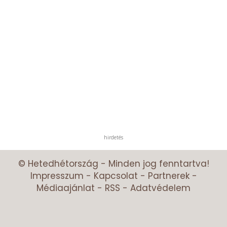
hirdetés
© Hetedhétország - Minden jog fenntartva!
Impresszum
-
Kapcsolat
-
Partnerek
-
Médiaajánlat
-
RSS
-
Adatvédelem