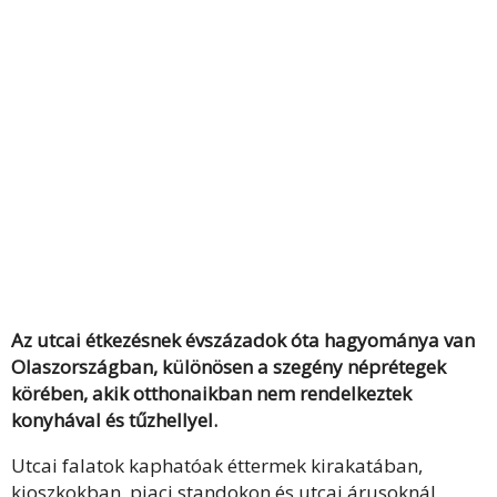
Az utcai étkezésnek évszázadok óta hagyománya van
Olaszországban, különösen a szegény néprétegek
körében, akik otthonaikban nem rendelkeztek
konyhával és tűzhellyel.
Utcai falatok kaphatóak éttermek kirakatában,
kioszkokban, piaci standokon és utcai árusoknál.