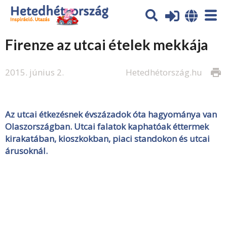
Firenze az utcai ételek mekkája
2015. június 2.
Hetedhétország.hu
print
Az utcai étkezésnek évszázadok óta hagyománya van
Olaszországban. Utcai falatok kaphatóak éttermek
kirakatában, kioszkokban, piaci standokon és utcai
árusoknál.