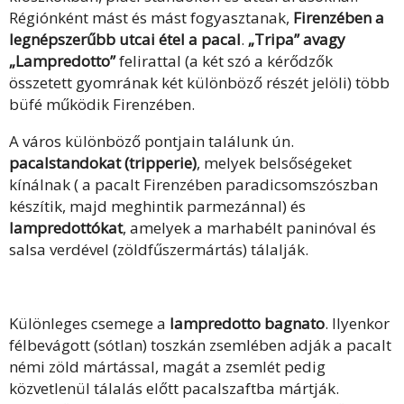
Régiónként mást és mást fogyasztanak,
Firenzében a
legnépszerűbb utcai étel a pacal
.
„Tripa” avagy
„Lampredotto”
felirattal (a két szó a kérődzők
összetett gyomrának két különböző részét jelöli) több
büfé működik Firenzében.
A város különböző pontjain találunk ún.
pacalstandokat (tripperie)
, melyek belsőségeket
kínálnak ( a pacalt Firenzében paradicsomszószban
készítik, majd meghintik parmezánnal) és
lampredottókat
, amelyek a marhabélt paninóval és
salsa verdével (zöldfűszermártás) tálalják.
Különleges csemege a
lampredotto bagnato
. Ilyenkor
félbevágott (sótlan) toszkán zsemlében adják a pacalt
némi zöld mártással, magát a zsemlét pedig
közvetlenül tálalás előtt pacalszaftba mártják.