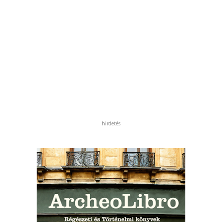
hirdetés