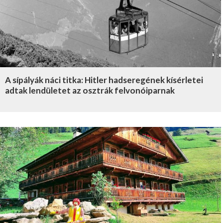
A sípályák náci titka: Hitler hadseregének kísérletei
adtak lendületet az osztrák felvonóiparnak