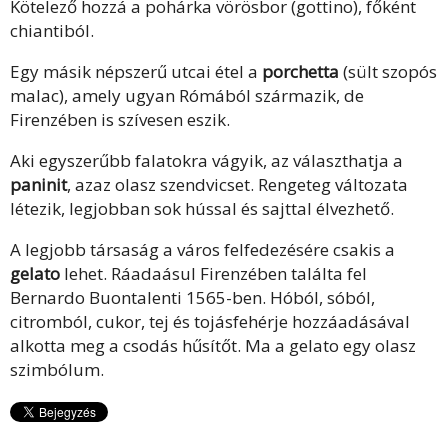
Kötelező hozzá a pohárka vörösbor (gottino), főként
chiantiból.
Egy másik népszerű utcai étel a
porchetta
(sült szopós
malac), amely ugyan Rómából származik, de
Firenzében is szívesen eszik.
Aki egyszerűbb falatokra vágyik, az választhatja a
paninit
, azaz olasz szendvicset. Rengeteg változata
létezik, legjobban sok hússal és sajttal élvezhető.
A legjobb társaság a város felfedezésére csakis a
gelato
lehet. Ráadaásul Firenzében találta fel
Bernardo Buontalenti 1565-ben. Hóból, sóból,
citromból, cukor, tej és tojásfehérje hozzáadásával
alkotta meg a csodás hűsítőt. Ma a gelato egy olasz
szimbólum.