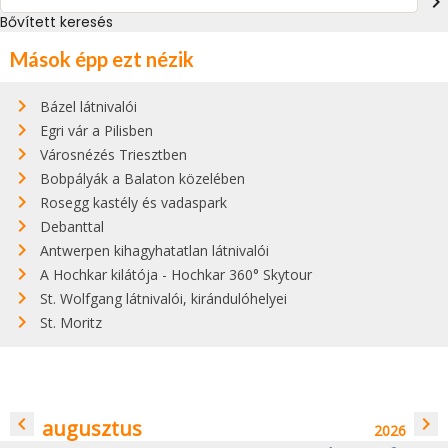
navigate_next
Bővített keresés
Mások épp ezt nézik
Bázel látnivalói
Egri vár a Pilisben
Városnézés Triesztben
Bobpályák a Balaton közelében
Rosegg kastély és vadaspark
Debanttal
Antwerpen kihagyhatatlan látnivalói
A Hochkar kilátója - Hochkar 360° Skytour
St. Wolfgang látnivalói, kirándulóhelyei
St. Moritz
navigate_before
navigate_next
augusztus
2026