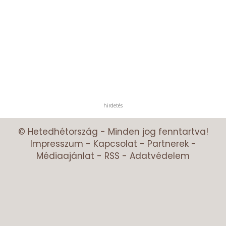
hirdetés
© Hetedhétország - Minden jog fenntartva!
Impresszum
-
Kapcsolat
-
Partnerek
-
Médiaajánlat
-
RSS
-
Adatvédelem