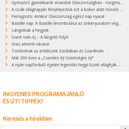
Gyönyörű gyerekbarát strandok Olaszországban - megmutatjuk a 15 legjobbat
A cicák világnapján fényképeztük ezt a bokor alatt hűsölő cicát Kisorosziban
Ferragosto: Amikor Olaszország egész nap nyaral
Bastille nap: A Bastille lerombolása az önkényuralom végét jelentette
Lángolnak a hegyek
Szent Iván-éj – A lángoló folyó
Graz adventi vásárai
Tombolnak az erdőtüzek Szicíliában és Szardínián
Már 200 éves a „Csendes éj! Szentséges éj!”
A nyári napforduló éjjelén legendás hegyi tüzek világítják meg Zugspitzét
INGYENES PROGRAMAJÁNLÓ
ÉS ÚTI TIPPEK!
Keresés a hírekben