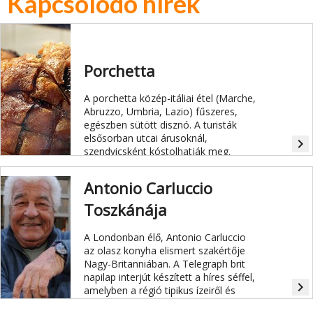
Kapcsolódó hírek
Porchetta
A porchetta közép-itáliai étel (Marche,
Abruzzo, Umbria, Lazio) fűszeres,
egészben sütött disznó. A turisták
elsősorban utcai árusoknál,
navigate_next
szendvicsként kóstolhatják meg.
Antonio Carluccio
Toszkánája
A Londonban élő, Antonio Carluccio
az olasz konyha elismert szakértője
Nagy-Britanniában. A Telegraph brit
napilap interjút készített a híres séffel,
navigate_next
amelyben a régió tipikus ízeiről és
hozzávalóiról beszél.