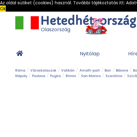
Az oldal sütiket (cookies) használ. További tájékoztatás itt:
Adat
Ok
Olaszország
Nyitólap
Hír
Róma
Városkalauzok
Vatikán
Amalfi-part
Bari
Bibione
B
Nápoly
Padova
Puglia
Rimini
San Marino
Szardínia
Szicíl
Barlang
Bob
Esemény
Ételek és 
Magyar emlékek
Múzeum
Nyaralóhelyek
Ókor
Panoráma út
Tengerpart
Toszkán tengerpart
Túra
Vár és kastély
Világörö