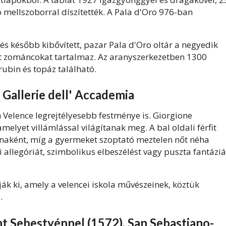
 mellszoborral díszítették. A Pala d'Oro 976-ban
és később kibővített, pazar Pala d'Oro oltár a negyedik
tt zománcokat tartalmaz. Az aranyszerkezetben 1300
rubin és topáz található.
 Gallerie dell' Accademia
 Velence legrejtélyesebb festménye is. Giorgione
melyet villámlással világítanak meg. A bal oldali férfit
onaként, míg a gyermeket szoptató meztelen nőt néha
i allegóriát, szimbolikus elbeszélést vagy puszta fantáziá
ják ki, amely a velencei iskola művészeinek, köztük
.
 Sebestyénnel (1572), San Sebastiano-