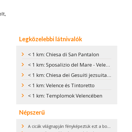
lt,
Legközelebbi látnivalók
< 1 km: Chiesa di San Pantalon
< 1 km: Sposalizio del Mare - Velence házassága a tengerrel
< 1 km: Chiesa dei Gesuiti jezsuita templom Velencében
< 1 km: Velence és Tintoretto
< 1 km: Templomok Velencében
Népszerű
A cicák világnapján fényképeztük ezt a bokor alatt hűsölő cicát Kisorosziban