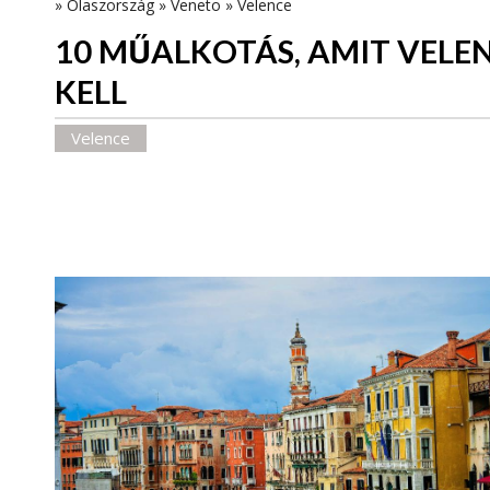
»
Olaszország
»
Veneto
»
Velence
10 MŰALKOTÁS, AMIT VELE
KELL
Velence