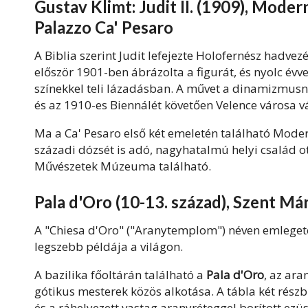
Gustav Klimt: Judit II. (1909), Mod
Palazzo Ca' Pesaro
A Biblia szerint Judit lefejezte Holofernész hadvez
először 1901-ben ábrázolta a figurát, és nyolc évv
színekkel teli lázadásban. A művet a dinamizmusna
és az 1910-es Biennálét követően Velence városa v
Ma a Ca' Pesaro első két emeletén található Mode
századi dózsét is adó, nagyhatalmú helyi család o
Művészetek Múzeuma található.
Pala d'Oro (10-13. század), Szent Má
A "Chiesa d'Oro" ("Aranytemplom") néven emlegetet
legszebb példája a világon.
A bazilika főoltárán található a
Pala d'Oro
, az ara
gótikus mesterek közös alkotása. A tábla két részb
és a ráhelyezett vastag aranyréteggel borított ez