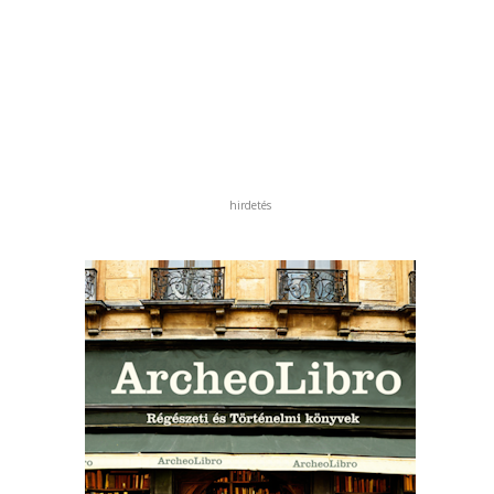
hirdetés