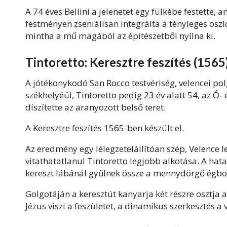
A 74 éves Bellini a jelenetet egy fülkébe festette,
festményen zseniálisan integrálta a tényleges oszl
mintha a mű magából az építészetből nyílna ki.
Tintoretto: Keresztre feszítés (156
A jótékonykodó San Rocco testvériség, velencei po
székhelyéül, Tintoretto pedig 23 év alatt 54, az Ó-
díszítette az aranyozott belső teret.
A Keresztre feszítés 1565-ben készült el.
Az eredmény egy lélegzetelállítóan szép, Velence l
vitathatatlanul Tintoretto legjobb alkotása. A ha
kereszt lábánál gyűlnek össze a mennydörgő égbol
Golgotáján a keresztút kanyarja két részre osztja a 
Jézus viszi a feszületet, a dinamikus szerkesztés 