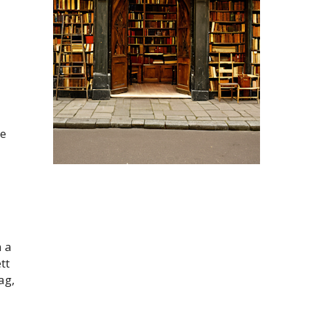
ne
a a
tt
ag,