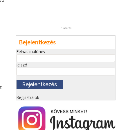
hirdetés
Bejelentkezés
Felhasználónév
Jelszó
t
Regisztrálok