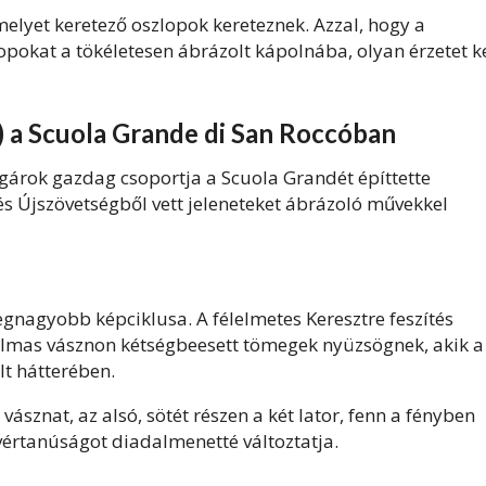
 amelyet keretező oszlopok kereteznek. Azzal, hogy a
opokat a tökéletesen ábrázolt kápolnába, olyan érzetet ke
5) a Scuola Grande di San Roccóban
lgárok gazdag csoportja a Scuola Grandét építtette
 és Újszövetségből vett jeleneteket ábrázoló művekkel
egnagyobb képciklusa. A félelmetes Keresztre feszítés
talmas vásznon kétségbeesett tömegek nyüzsögnek, akik a
t hátterében.
vásznat, az alsó, sötét részen a két lator, fenn a fényben
a vértanúságot diadalmenetté változtatja.