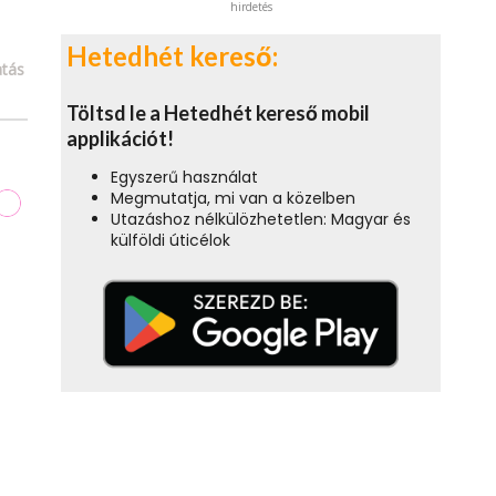
hirdetés
Hetedhét kereső:
tás
Töltsd le a Hetedhét kereső mobil
applikációt!
Egyszerű használat
Megmutatja, mi van a közelben
Utazáshoz nélkülözhetetlen: Magyar és
külföldi úticélok