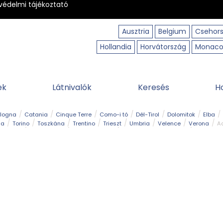
védelmi tájékoztató
Ausztria
Belgium
Csehor
Hollandia
Horvátország
Monac
ek
Látnivalók
Keresés
H
ologna
Catania
Cinque Terre
Como-i tó
Dél-Tirol
Dolomitok
Elba
ia
Torino
Toszkána
Trentino
Trieszt
Umbria
Velence
Verona
Ad
receptek
Filmhelyszín
Hegy és csúcs
I borghi più belli d’Italia
Kalandpa
Park és kert
Szabadidőpark
Szánkópálya
Szentek és ereklyék
Sziget
kség
Vízesés