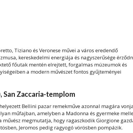
toretto, Tiziano és Veronese művei a város eredendő
izmusa, kereskedelmi energiája és nagyszerűsége érződ
lüktető főutak mentén elrejtett, forgalmas múzeumok és
elyiségeiben a modern művészet fontos gyűjteményei
5), San Zaccaria-templom
 elhelyezett Bellini pazar remekműve azonnal magára vonj
y olyan műfajban, amelyben a Madonna és gyermeke melle
- a művész megmutatja, hogy ragaszkodik Giorgione gazd
öntösben, Jeromos pedig ragyogó vörösben pompázik.