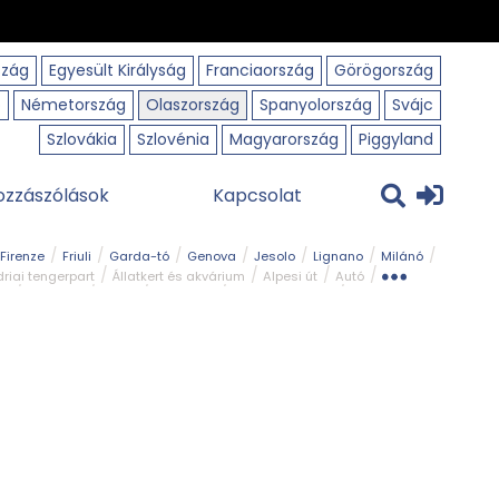
szág
Egyesült Királyság
Franciaország
Görögország
o
Németország
Olaszország
Spanyolország
Svájc
Szlovákia
Szlovénia
Magyarország
Piggyland
ozzászólások
Kapcsolat
Firenze
Friuli
Garda-tó
Genova
Jesolo
Lignano
Milánó
riai tengerpart
Állatkert és akvárium
Alpesi út
Autó
rk
Kerékpár
Kilátó
Legszebb
Ligur tengerpart
Szirt és fok
Szurdok
Tavak
Templom és kolostor