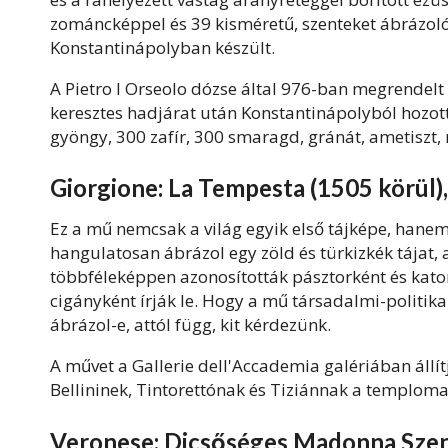
zománcképpel és 39 kisméretű, szenteket ábrázoló
Konstantinápolyban készült.
A Pietro I Orseolo dózse által 976-ban megrendelt 
keresztes hadjárat után Konstantinápolyból hozo
gyöngy, 300 zafír, 300 smaragd, gránát, ametiszt, 
Giorgione: La Tempesta (1505 körül),
Ez a mű nemcsak a világ egyik első tájképe, hanem
hangulatosan ábrázol egy zöld és türkizkék tájat, a
többféleképpen azonosították pásztorként és kat
cigányként írják le. Hogy a mű társadalmi-politika
ábrázol-e, attól függ, kit kérdezünk.
A művet a Gallerie dell'Accademia galériában állít
Bellininek, Tintorettónak és Tiziánnak a temploma
Veronese: Dicsőséges Madonna Szent