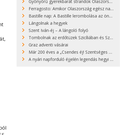
Gyönyörű gyerekbarát strandok Olaszországban - megmutatjuk a 15 legjobbat
Ferragosto: Amikor Olaszország egész nap nyaral
Bastille nap: A Bastille lerombolása az önkényuralom végét jelentette
Lángolnak a hegyek
mt
Szent Iván-éj – A lángoló folyó
Tombolnak az erdőtüzek Szicíliában és Szardínián
át,
Graz adventi vásárai
Már 200 éves a „Csendes éj! Szentséges éj!”
A nyári napforduló éjjelén legendás hegyi tüzek világítják meg Zugspitzét
ból
255