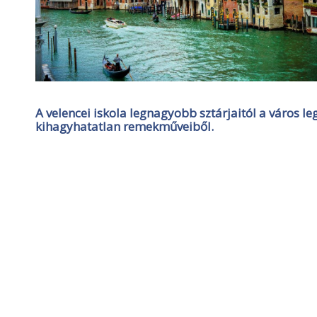
A velencei iskola legnagyobb sztárjaitól a város l
kihagyhatatlan remekműveiből.