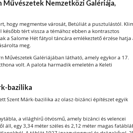
ern Művészetek Nemzetközi Galériája,
ért, hogy megmentse városát, Betúliát a pusztulástól. Kli
el később tért vissza a témához ebben a kontrasztos
k a Salome Hét fátyol táncára emlékeztető érzése hatja 
ásárolta meg.
rn Művészetek Galériájában látható, amely egykor a 17.
tthona volt. A palota harmadik emeletén a Keleti
rk-bazilika
t Szent Márk-bazilika az olasz-bizánci építészet egyik
nytábla, a világhírű ötvösmű, amely bizánci és velencei
ől áll, egy 3,34 méter széles és 2,12 méter magas fatáblá
üstlapokból. A táblát 1927 igazgyönggyel és drágakővel, 