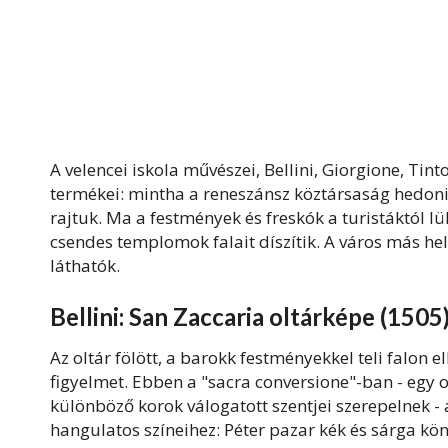
A velencei iskola művészei, Bellini, Giorgione, Tin
termékei: mintha a reneszánsz köztársaság hedon
rajtuk. Ma a festmények és freskók a turistáktól 
csendes templomok falait díszítik. A város más h
láthatók.
Bellini: San Zaccaria oltárképe (150
Az oltár fölött, a barokk festményekkel teli falon
figyelmet. Ebben a "sacra conversione"-ban - eg
különböző korok válogatott szentjei szerepelnek 
hangulatos színeihez: Péter pazar kék és sárga k