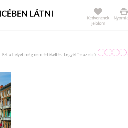
NCÉBEN LÁTNI
Kedvencnek
Nyomta
jelölöm
Ezt a helyet még nem értékelték. Legyél Te az első: