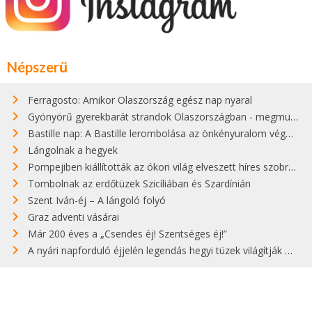
Népszerű
Ferragosto: Amikor Olaszország egész nap nyaral
Gyönyörű gyerekbarát strandok Olaszországban - megmutatjuk a 15 legjobbat
Bastille nap: A Bastille lerombolása az önkényuralom végét jelentette
Lángolnak a hegyek
Pompejiben kiállították az ókori világ elveszett híres szobrának másolatát
Tombolnak az erdőtüzek Szicíliában és Szardínián
Szent Iván-éj – A lángoló folyó
Graz adventi vásárai
Már 200 éves a „Csendes éj! Szentséges éj!”
A nyári napforduló éjjelén legendás hegyi tüzek világítják meg Zugspitzét