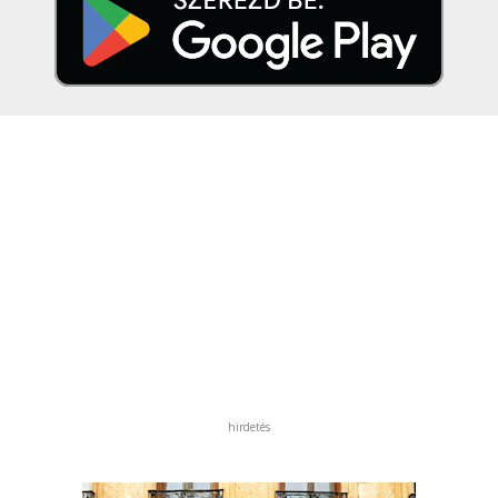
hirdetés