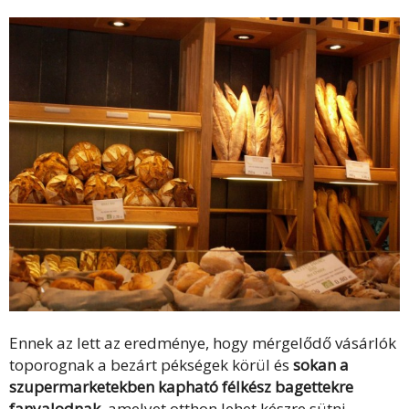
Ennek az lett az eredménye, hogy mérgelődő vásárlók
toporognak a bezárt pékségek körül és
sokan a
szupermarketekben kapható félkész bagettekre
fanyalodnak
, amelyet otthon lehet készre sütni.