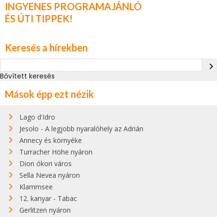
INGYENES PROGRAMAJÁNLÓ
ÉS ÚTI TIPPEK!
Keresés a hírekben
navigate_next
Bővített keresés
Mások épp ezt nézik
Lago d'Idro
Jesolo - A legjobb nyaralóhely az Adrián
Annecy és környéke
Turracher Höhe nyáron
Dion ókori város
Sella Nevea nyáron
Klammsee
12. kanyar - Tabac
Gerlitzen nyáron