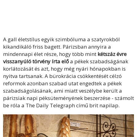
A gall életstílus egyik szimbóluma a szatyrokból
kikandikáló friss bagett. Párizsban annyira a
mindennapi élet része, hogy több mint
kétszáz évre
visszanyúló törvény írta elő
a pékek szabadságának
korlátozását és azt, hogy még nyári hónapokban is
nyitva tartsanak. A bürokrácia csökkentését célzó
reformok azonban szabad utat engedtek a pékek
szabadságolásának, ami miatt veszélybe került a
párizsiak napi péksüteményének beszerzése - számolt
be róla a The Daily Telegraph című brit napilap.