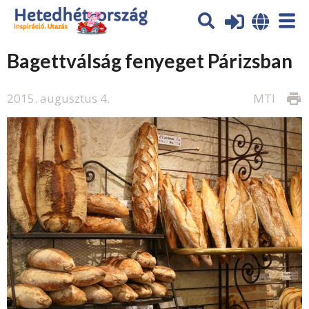
Bagettválság fenyeget Párizsban
2015. augusztus 4.
MTI
print