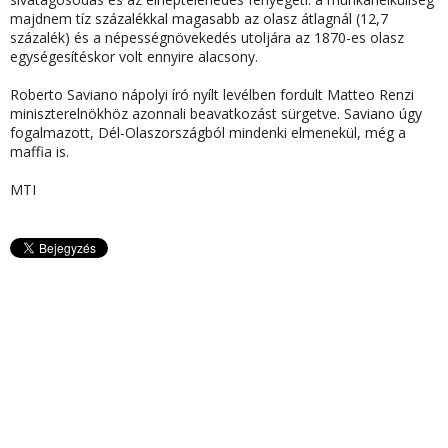
majdnem tíz százalékkal magasabb az olasz átlagnál (12,7
százalék) és a népességnövekedés utoljára az 1870-es olasz
egységesítéskor volt ennyire alacsony.
Roberto Saviano nápolyi író nyílt levélben fordult Matteo Renzi
miniszterelnökhöz azonnali beavatkozást sürgetve. Saviano úgy
fogalmazott,
Dél-Olaszországból mindenki elmenekül, még a
maffia is.
MTI