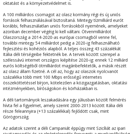
oktatást és a környezetvédelmet is.
A 100 milliárdos csomagot az olasz kormány régi és új uniós
források felhasználásával biztosítaná. Mintegy tízmilliárd eurót
korábbi, felhasználatlan uniós forrásokból nyernének, amelyeket
azonban december végéig ki kell váltani. Ötvenmilliárdot
Olaszország a 2014-2020-as európai csomagból venne fel,
további mintegy 54 milliárdot pedig a 2020-ig felhasználható
fejlesztési és kohéziós alapból. A teljes összeg 43 százalékát
Itália déli térségeibe fektetnék be. A tervek között szerepel a
szélessávú internet országos kiépítése 2020-ig: ennek 12 milliárd
eurós költségéből ötmilliárdot magánbefektetők, a másik részét
az olasz állam fizetné. A cél az, hogy az olaszok nyolcvanöt
százaléka több mint 100 Mbps erősségű internetes
összeköttetéssel bírjon, kötelezően a közigazgatásban, oktatási
intézményekben, bíróságokon és körházakban is.
A déli tartományok leszakadására egy júliusban közölt felmérés
hívta fel a figyelmet, amely szerint 2000-2013 között Itália déli
része feleannyira (+13 százalékkal) fejlődött csak, mint
Görögország.
Az adatok szerint a déli Campaniát éppúgy mint Szicíliát az ipari
sivatagosodás és az elnéptelenedés fenyegeti: a munkanélküliség