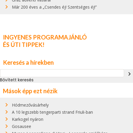
Már 200 éves a „Csendes éj! Szentséges éj!”
INGYENES PROGRAMAJÁNLÓ
ÉS ÚTI TIPPEK!
Keresés a hírekben
navigate_next
Bővített keresés
Mások épp ezt nézik
Hódmezővásárhely
A 10 legszebb tengerparti strand Friuli-ban
Karkogel nyáron
Gosausee