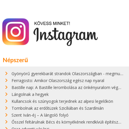
Népszerű
Gyönyörű gyerekbarát strandok Olaszországban - megmutatjuk a 15 legjobbat
Ferragosto: Amikor Olaszország egész nap nyaral
Bastille nap: A Bastille lerombolása az önkényuralom végét jelentette
Lángolnak a hegyek
Kullancsok és szúnyogok terjednek az alpesi legelőkön
Tombolnak az erdőtüzek Szicíliában és Szardínián
Szent Iván-éj – A lángoló folyó
Ősszel feltárulnak Bécs és környékének rendkívüli építészeti kincsei
Graz adventi vásárai