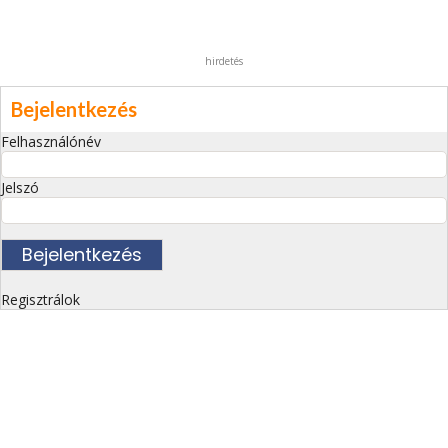
hirdetés
Bejelentkezés
Felhasználónév
Jelszó
Regisztrálok