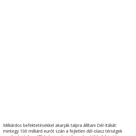
Milliárdos befektetésekkel akarják talpra állítani Dél-Itáliát:
mintegy 100 milliárd eurót szán a fejletlen dél-olasz térségek