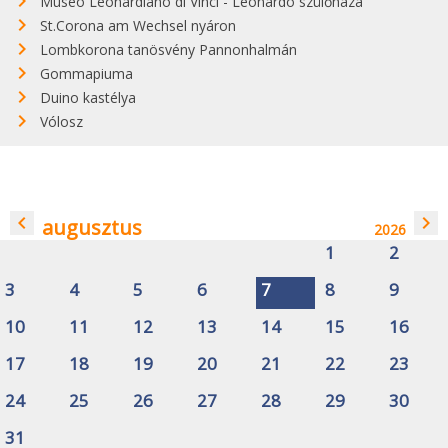
Museo Leonardiano di Vinci - Leonardo szülőháza
St.Corona am Wechsel nyáron
Lombkorona tanösvény Pannonhalmán
Gommapiuma
Duino kastélya
Vólosz
navigate_before
navigate_next
augusztus
2026
1
2
3
4
5
6
7
8
9
10
11
12
13
14
15
16
17
18
19
20
21
22
23
24
25
26
27
28
29
30
31