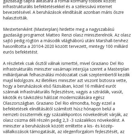
gazdasági talpra állítására a római kormány többek között
infrastrukturális befektetésekkel és a szélessávú internet
bevezetésével. A beruházások elindítását azonban máris őszre
halasztották.
Mestertervként (Masterplan) hirdette meg a nagyszabású
gazdasági programot Matteo Renzi olasz miniszterelnök. Az olasz
sajtó pedig rögtön
a második világháború utáni Marshall-tervhez
hasonlította
a 20104-2020 között tervezett, mintegy 100 milliárd
eurós befektetést.
A részletek csak ősztől válnak ismertté, mivel Graziano Del Rio
infrastrukturális miniszter vasárnapi interjúja szerint a Masterplan
milliárdjainak felhasználási módozatait csak szeptembertől kezdik
majd kidolgozni. Az illetékes miniszter azt viszont biztosra vette,
hogy a beruházások első fázisában, közel 16 milliárd eurót
szánnak infrastrukturális fejlesztésre, vagyis
a sztrádák, vasút,
kikötők és távközlési hálózat modernizálására
egész
Olaszországban. Graziano Del Rio elmondta, hogy ezzel a
befektetések elindításától számított húsz hónapon belül a
nemzeti össztermék egy százalékpontos növekedését várják, az
olasz csizma déli részén pedig 2,3 -3 százalékos növekedést. A
miniszter a beruházások között említette a kis- és közép-
vállalkozások támogatását,
az idegenforgalom fejlesztését
, az