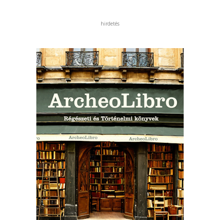
hirdetés