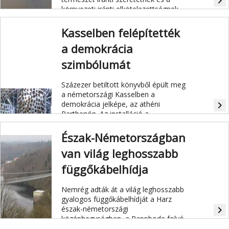
navigate_next
környezeti iránti elkötelezettségnek
köszönhetően.
Kasselben felépítették
a demokrácia
szimbólumát
Százezer betiltott könyvből épült meg
a németországi Kasselben a
demokrácia jelképe, az athéni
navigate_next
Parthenón. Az installáció a
világviszonylatban kiemelkedő
Documenta 14 kortárs művészeti
Észak-Németországban
kiállítás része, amelyet idén
van világ leghosszabb
Kasselben és Athénban rendezik,
mottója "Athéntól tanulni". Témái
függőkábelhídja
közé tartozik a pénzügyi és
adósságválság is.
Nemrég adták át a világ leghosszabb
gyalogos függőkábelhídját a Harz
észak-németországi
navigate_next
középhegységben, a Rappbode folyó
fölött.