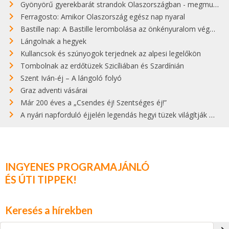
Gyönyörű gyerekbarát strandok Olaszországban - megmutatjuk a 15 legjobbat
Ferragosto: Amikor Olaszország egész nap nyaral
Bastille nap: A Bastille lerombolása az önkényuralom végét jelentette
Lángolnak a hegyek
Kullancsok és szúnyogok terjednek az alpesi legelőkön
Tombolnak az erdőtüzek Szicíliában és Szardínián
Szent Iván-éj – A lángoló folyó
Graz adventi vásárai
Már 200 éves a „Csendes éj! Szentséges éj!”
A nyári napforduló éjjelén legendás hegyi tüzek világítják meg Zugspitzét
INGYENES PROGRAMAJÁNLÓ
ÉS ÚTI TIPPEK!
Keresés a hírekben