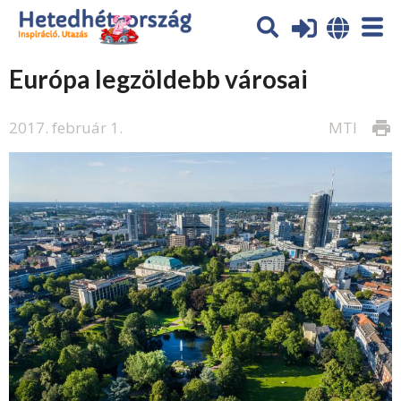
Európa legzöldebb városai
2017. február 1.
MTI
print