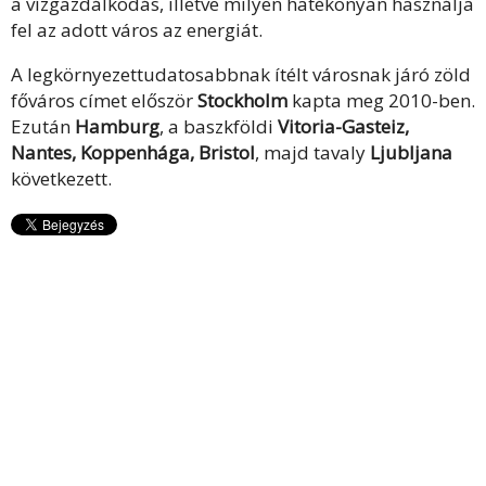
a vízgazdálkodás, illetve milyen hatékonyan használja
fel az adott város az energiát.
A legkörnyezettudatosabbnak ítélt városnak járó zöld
főváros címet először
Stockholm
kapta meg 2010-ben.
Ezután
Hamburg
, a baszkföldi
Vitoria-Gasteiz,
Nantes, Koppenhága, Bristol
, majd tavaly
Ljubljana
következett.