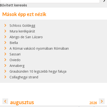
navigate_next
Bővített keresés
Mások épp ezt nézik
Schloss Goldegg
Mura kerékpárút
Abrigo de San Lázaro
Biella
A Római vakáció nyomában Rómában
Sassari
Oviedo
Annaberg
Graubünden 10 legszebb hegyi faluja
Csillaghegyi strand
navigate_before
navigate_next
augusztus
2026