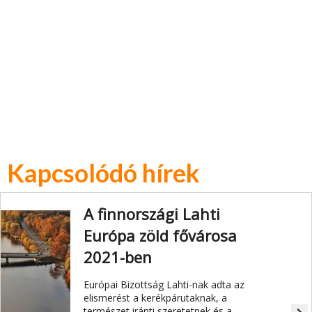
Kapcsolódó hírek
A finnországi Lahti
Európa zöld fővárosa
2021-ben
Európai Bizottság Lahti-nak adta az
elismerést a kerékpárutaknak, a
természet iránti szeretetnek és a