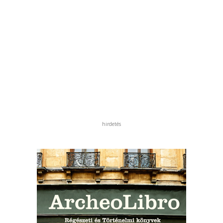
hirdetés