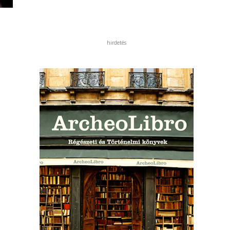
hirdetés