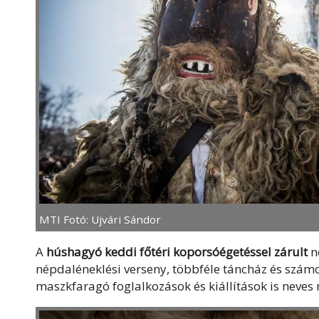
MTI Fotó: Ujvári Sándor
A
húshagyó keddi főtéri koporsóégetéssel zárult
n
népdaléneklési verseny, többféle táncház és szám
maszkfaragó foglalkozások és kiállítások is neves 