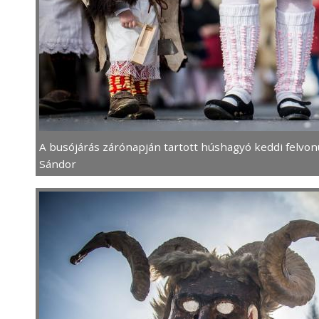
A busójárás zárónapján tartott húshagyó keddi felvon
Sándor