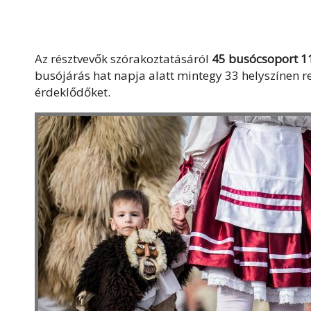
Az résztvevők szórakoztatásáról
45 busócsoport 1
busójárás hat napja alatt mintegy 33 helyszínen 
érdeklődőket.