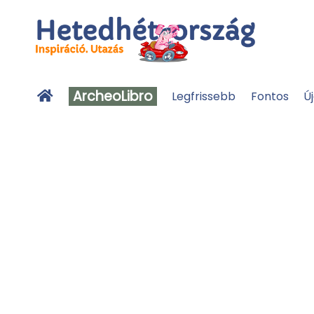
ArcheoLibro
Legfrissebb
Fontos
Ú