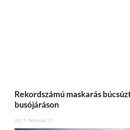
Rekordszámú maskarás búcsúztat
busójáráson
2017. február 27.