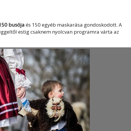
150 busója
és 150 egyéb maskarása gondoskodott. A
reggeltől estig csaknem nyolcvan programra várta az