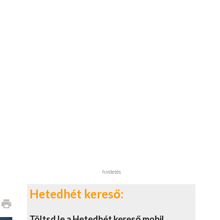
hirdetés
Hetedhét kereső:
print
Töltsd le a Hetedhét kereső mobil