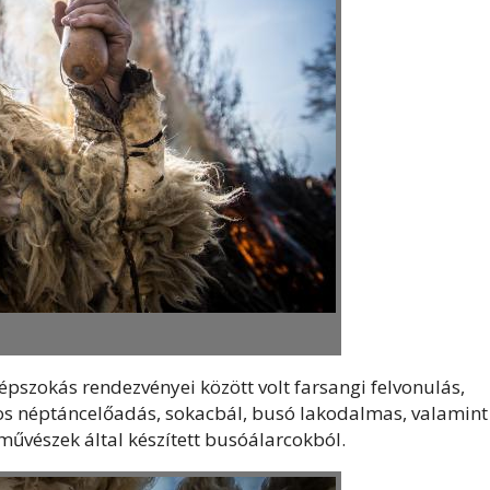
épszokás rendezvényei között volt farsangi felvonulás,
os néptáncelőadás, sokacbál, busó lakodalmas, valamint
művészek által készített busóálarcokból.