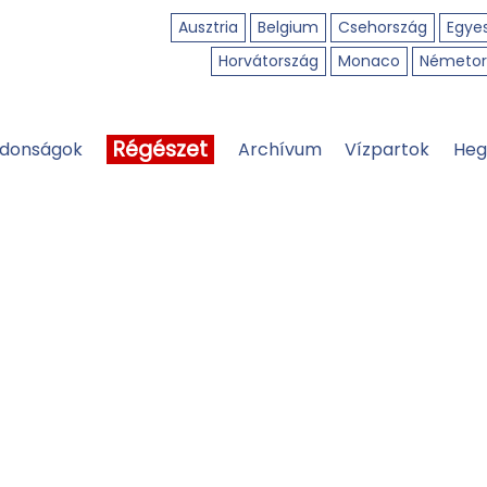
Ausztria
Belgium
Csehország
Egyes
Horvátország
Monaco
Németor
Régészet
jdonságok
Archívum
Vízpartok
Heg