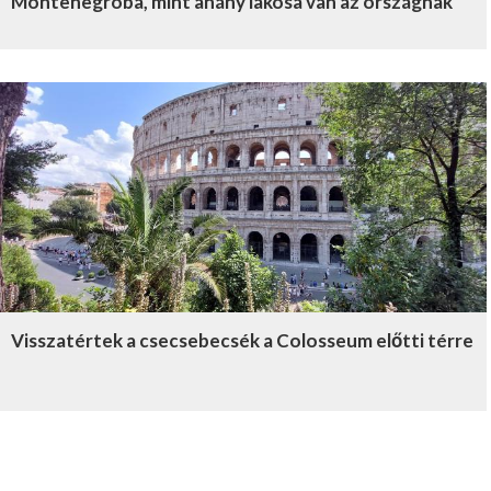
Montenegróba, mint ahány lakosa van az országnak
Visszatértek a csecsebecsék a Colosseum előtti térre