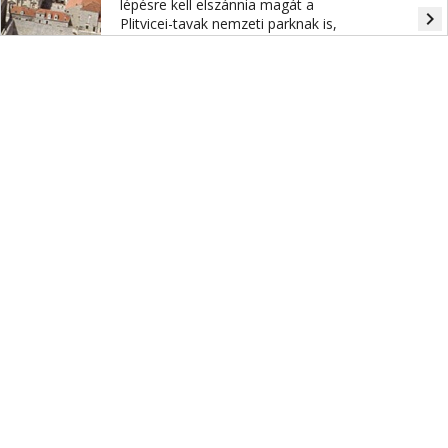
lépésre kell elszánnia magát a
navigate_next
Plitvicei-tavak nemzeti parknak is,
ellenkező esetben lekerülhet a
UNESCO világörökség listájáról.