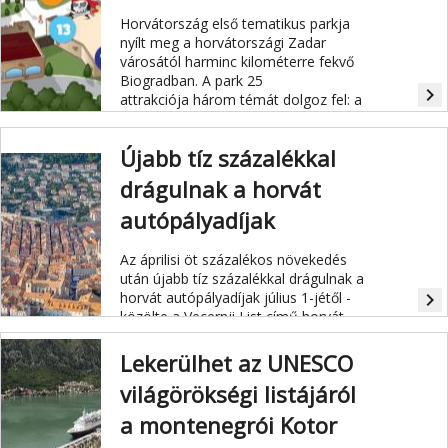
Horvátország első tematikus parkja
nyílt meg a horvátországi Zadar
városától harminc kilométerre fekvő
Biogradban. A park 25
navigate_next
attrakciója három témát dolgoz fel: a
vadnyugatot, a kalózvárost és az űrt.
Újabb tíz százalékkal
drágulnak a horvát
autópályadíjak
Az áprilisi öt százalékos növekedés
után újabb tíz százalékkal drágulnak a
horvát autópályadíjak július 1-jétől -
navigate_next
közölte a Vecernji List című horvát
napilap szerdán.
Lekerülhet az UNESCO
világörökségi listájáról
a montenegrói Kotor