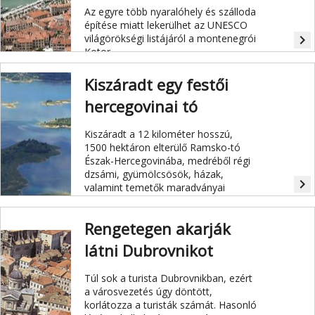
Az egyre több nyaralóhely és szálloda
építése miatt lekerülhet az UNESCO
világörökségi listájáról a montenegrói
navigate_next
Kotor.
Kiszáradt egy festői
hercegovinai tó
Kiszáradt a 12 kilométer hosszú,
1500 hektáron elterülő Ramsko-tó
Észak-Hercegovinába, medréből régi
dzsámi, gyümölcsösök, házak,
navigate_next
valamint temetők maradványai
bukkantak elő.
Rengetegen akarják
látni Dubrovnikot
Túl sok a turista Dubrovnikban, ezért
a városvezetés úgy döntött,
korlátozza a turisták számát. Hasonló