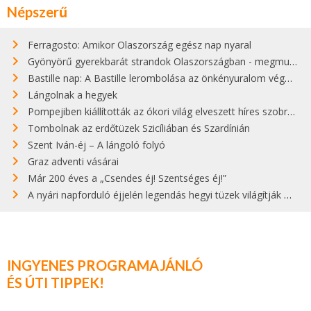
Népszerű
Ferragosto: Amikor Olaszország egész nap nyaral
Gyönyörű gyerekbarát strandok Olaszországban - megmutatjuk a 15 legjobbat
Bastille nap: A Bastille lerombolása az önkényuralom végét jelentette
Lángolnak a hegyek
Pompejiben kiállították az ókori világ elveszett híres szobrának másolatát
Tombolnak az erdőtüzek Szicíliában és Szardínián
Szent Iván-éj – A lángoló folyó
Graz adventi vásárai
Már 200 éves a „Csendes éj! Szentséges éj!”
A nyári napforduló éjjelén legendás hegyi tüzek világítják meg Zugspitzét
INGYENES PROGRAMAJÁNLÓ
ÉS ÚTI TIPPEK!