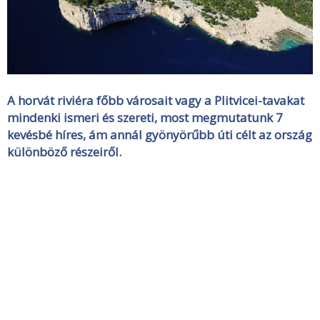
A horvát riviéra főbb városait vagy a Plitvicei-tavakat
mindenki ismeri és szereti, most megmutatunk 7
kevésbé híres, ám annál gyönyörűbb úti célt az ország
különböző részeiről.