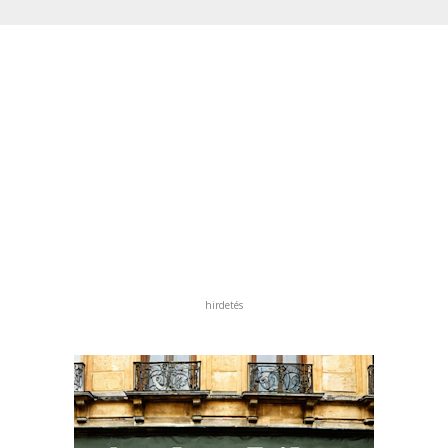
hirdetés