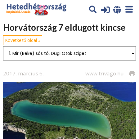
Horvátország 7 eldugott kincse
Következő oldal »
2017. március 6.
www.trivago.hu
print