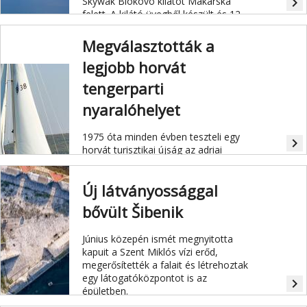
Skywak Biokovo kilátót Makarska
navigate_next
felett. A kilátó üvegből készült és 12
méterre nyúlik ki a hegy sziklájáról,
alatta 100 méteres mélység terül el.
Megválasztották a
legjobb horvát
tengerparti
nyaralóhelyet
1975 óta minden évben teszteli egy
navigate_next
horvát turisztikai újság az adriai
tengerpart nyaralóhelyeit. Az idei
legjobbnak választott Lumbarda,
Új látványossággal
Korčula szigetén található.
bővült Šibenik
Június közepén ismét megnyitotta
kapuit a Szent Miklós vízi erőd,
megerősítették a falait és létrehoztak
egy látogatóközpontot is az
navigate_next
épületben.