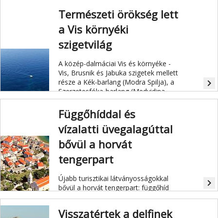
Természeti örökség lett
a Vis környéki
szigetvilág
A közép-dalmáciai Vis és környéke -
Vis, Brusnik és Jabuka szigetek mellett
része a Kék-barlang (Modra Spilja), a
navigate_next
Szerzetesfóka-barlang (Medvidina
Spilja), Ravnik-sziget és annak
barlangja, a Zöld-barlang, valamint a
Függőhíddal és
Stiniva-öböl - idén elnyerte az
vízalatti üvegalagúttal
UNESCO-tól a globális geopark
minősítést.
bővül a horvát
tengerpart
Újabb turisztikai látványosságokkal
navigate_next
bővül a horvát tengerpart: függőhíd
épül a Krka kanyon felett, valamint
egy panoráma üvegalagutat is
Visszatértek a delfinek
kialakítanak a Sibeniktől nem messze