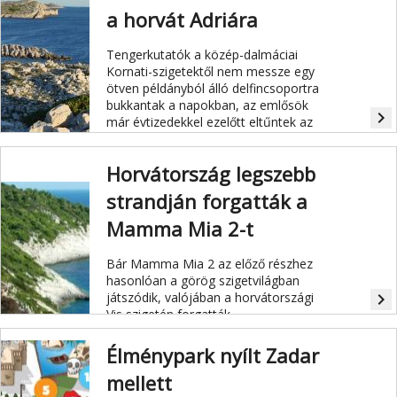
lévő Primošten üdülővárosban.
a horvát Adriára
Tengerkutatók a közép-dalmáciai
Kornati-szigetektől nem messze egy
ötven példányból álló delfincsoportra
bukkantak a napokban, az emlősök
navigate_next
már évtizedekkel ezelőtt eltűntek az
Adriai-tengerből.
Horvátország legszebb
strandján forgatták a
Mamma Mia 2-t
Bár Mamma Mia 2 az előző részhez
hasonlóan a görög szigetvilágban
játszódik, valójában a horvátországi
navigate_next
Vis szigetén forgatták.
Élménypark nyílt Zadar
mellett