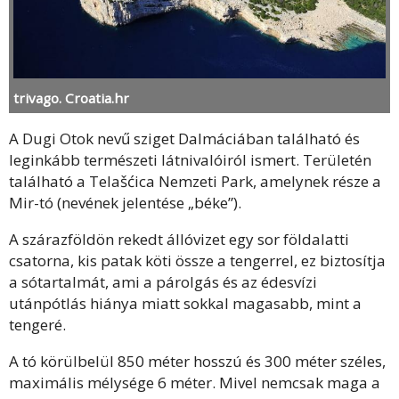
trivago. Croatia.hr
A Dugi Otok nevű sziget Dalmáciában található és
leginkább természeti látnivalóiról ismert. Területén
található a Telašćica Nemzeti Park, amelynek része a
Mir-tó (nevének jelentése „béke”).
A szárazföldön rekedt állóvizet egy sor földalatti
csatorna, kis patak köti össze a tengerrel, ez biztosítja
a sótartalmát, ami a párolgás és az édesvízi
utánpótlás hiánya miatt sokkal magasabb, mint a
tengeré.
A tó körülbelül 850 méter hosszú és 300 méter széles,
maximális mélysége 6 méter. Mivel nemcsak maga a