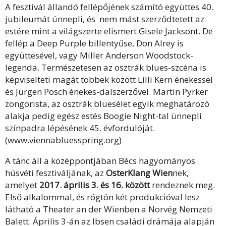
A fesztivál állandó fellépőjének számító együttes 40.
jubileumát ünnepli, és nem mást szerződtetett az
estére mint a világszerte elismert Gisele Jacksont. De
fellép a Deep Purple billentyűse, Don Alrey is
együttesével, vagy Miller Anderson Woodstock-
legenda. Természetesen az osztrák blues-szcéna is
képviselteti magát többek között Lilli Kern énekessel
és Jürgen Posch énekes-dalszerzővel. Martin Pyrker
zongorista, az osztrák bluesélet egyik meghatározó
alakja pedig egész estés Boogie Night-tal ünnepli
színpadra lépésének 45. évfordulóját.
(www.viennabluesspring.org)
A tánc áll a középpontjában Bécs hagyományos
húsvéti fesztiváljának, az
OsterKlang Wien
nek,
amelyet
2017. április 3. és 16. között
rendeznek meg.
Első alkalommal, és rögtön két produkcióval lesz
látható a Theater an der Wienben a Norvég Nemzeti
Balett. Április 3-án az Ibsen családi drámája alapján