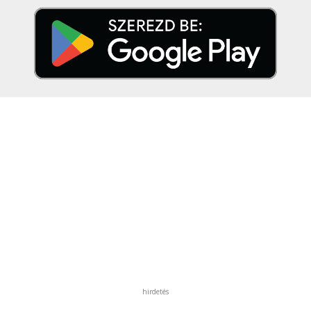
hirdetés