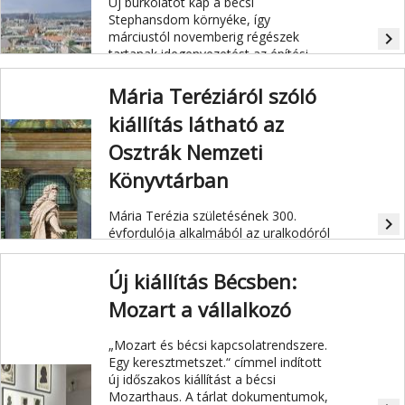
Új burkolatot kap a bécsi
Stephansdom környéke, így
márciustól novemberig régészek
navigate_next
tartanak idegenvezetést az építési
munkák miatt feltúrt téren. Mesélnek
a Stephansplatz viharos történetéről,
Mária Teréziáról szóló
és a legújabb leletekről is.
kiállítás látható az
Osztrák Nemzeti
Könyvtárban
Mária Terézia születésének 300.
navigate_next
évfordulója alkalmából az uralkodóról
szóló kiállítás látható Bécsben, az
Osztrák Nemzeti Könyvtár (ÖNB)
Új kiállítás Bécsben:
dísztermében.
Mozart a vállalkozó
„Mozart és bécsi kapcsolatrendszere.
Egy keresztmetszet.“ címmel indított
új időszakos kiállítást a bécsi
Mozarthaus. A tárlat dokumentumok,