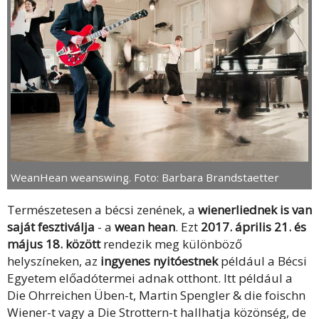
WeanHean weanswing. Foto: Barbara Brandstaetter
Természetesen a bécsi zenének, a
wienerliednek is van
saját fesztiválja
- a
wean hean
. Ezt
2017. április 21. és
május 18. között
rendezik meg különböző
helyszíneken, az
ingyenes nyitóestnek
például a Bécsi
Egyetem előadótermei adnak otthont. Itt például a
Die Ohrreichen Üben-t, Martin Spengler & die foischn
Wiener-t vagy a Die Strottern-t hallhatja közönség, de