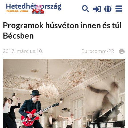
Programok húsvéton innen és túl
Bécsben
2017. március 10.
Eurocomm-PR
print