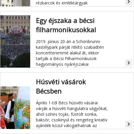
navigate_next
rézkarcok és emléktárgyak
segítségével mutatja be,
hogyan
építette ki kapcsolatait a zeneszerző
Egy éjszaka a bécsi
és vált ezáltal nemcsak felkapott
művésszé, hanem sikeres
filharmonikusokkal
vállalkozóvá is.
2019. június 20-án a Schönbrunni
kastélypark párját ritkító szabadtéri
koncertteremmé alakul át, ekkor
tartják a Bécsi Filharmonikusok
navigate_next
hagyományos nyáréjszakai
koncertjüket.
Húsvéti vásárok
Bécsben
Április 1-től Bécs húsvéti vásárai
várják a húsvéti hangulatra vágyókat,
ahol színes tojás, füstölt sonka,
baksör, csokinyúl és rengeteg kreatív
navigate_next
ajándék közül válogathatnak az
érdeklődők.