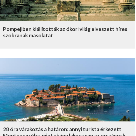
Pompejiben kiállították az ókori világ elveszett híres
szobrának másolatát
28 óra várakozás a határon: annyi turista érkezett
Montenegróba, mint ahány lakosa van az országnak