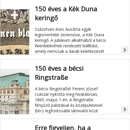
150 éves a Kék Duna
keringő
Százötven éves Ausztria egyik
legismertebb zeneműve, a Kék Duna
keringő. A jubileum alkalmából a bécsi
Wienbibliothek rendezett kiállítást,
navigate_next
amely nemcsak a darab keletkezését
mutatja be, hanem egészen
napjainkig tartó hatását is.
150 éves a bécsi
Ringstraße
A bécsi Ringstraßét Ferenc József
császár nyitotta meg hivatalosan,
1865. május 1-én. A Ringstraße
fényűző palotáival és középületeivel
navigate_next
Bécs legfontosabb látnivalói közé
tartozik, 2001-ben az UNESCO
világörökség részévé nyilvánították.
Erre figyeljen, ha a