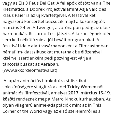
vagy az Els 3 Peus Del Gat. A fellépők között van a The
Klezmatics, a Dobrek Project valamint Asja Valcic és
Klaus Paier is az új kvartettjével. A fesztivál két
nagyszerű koncerttel búcsúzik majd a közönségtől:
március 24-én Attwenger, a zárónapon pedig az olasz
harmonikás, Riccardo Tesi játszik. A közönségnek idén
sem kell nélkülöznie a jól bevált programokat. A
fesztivál ideje alatt vasárnaponként a Filmcasinoban
némafilm-klasszikusokat mutatnak be élőzenével
kísérve, szerdánként pedig szving-est várja a
táncoslábúakat az Aerában.
(www.akkordeonfestival.at)
A japán animációs filmkultúra stilisztikai
sokszínűségére világít rá az idei
Tricky Women
női
animációs filmfesztivál, amelyet
2017. március 15-19.
között
rendeznek meg a Metro Kinokulturhausban. Az
olyan világhírű anime-adaptációk mint az In This
Corner of the World vagy az első szerelemről és a