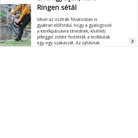
Ringen sétál
Mivel az osztrák fővárosban is
gyakran előfordul, hogy a gyalogosok
a kerékpársávra tévednek, kísérleti
jelleggel zöldre festették a bicikliutak
navigate_next
egy-egy szakaszát. Az újításnak
köszönhetően a Ringen például 70
százalékkal csökkentek az ebből
adódó konfliktushelyzetek.