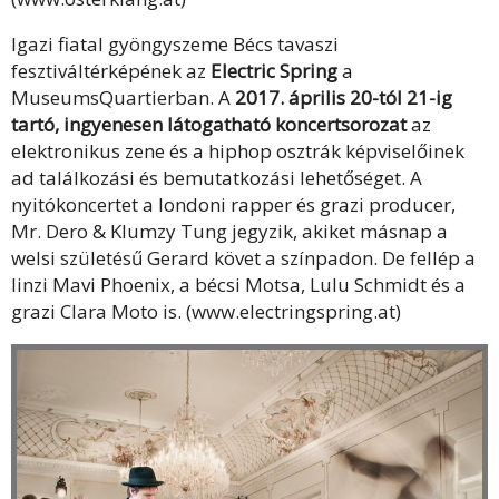
Igazi fiatal gyöngyszeme Bécs tavaszi
fesztiváltérképének az
Electric Spring
a
MuseumsQuartierban. A
2017. április 20-tól 21-ig
tartó, ingyenesen látogatható koncertsorozat
az
elektronikus zene és a hiphop osztrák képviselőinek
ad találkozási és bemutatkozási lehetőséget. A
nyitókoncertet a londoni rapper és grazi producer,
Mr. Dero & Klumzy Tung jegyzik, akiket másnap a
welsi születésű Gerard követ a színpadon. De fellép a
linzi Mavi Phoenix, a bécsi Motsa, Lulu Schmidt és a
grazi Clara Moto is. (www.electringspring.at)