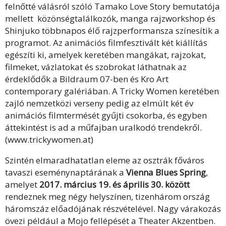
felnőtté válásról szóló Tamako Love Story bemutatója
mellett közönségtalálkozók, manga rajzworkshop és
Shinjuko többnapos élő rajzperformansza színesítik a
programot. Az animációs filmfesztivált két kiállítás
egészíti ki, amelyek keretében mangákat, rajzokat,
filmeket, vázlatokat és szobrokat láthatnak az
érdeklődők a Bildraum 07-ben és Kro Art
contemporary galériában. A Tricky Women keretében
zajló nemzetközi verseny pedig az elmúlt két év
animációs filmtermését gyűjti csokorba, és egyben
áttekintést is ad a műfajban uralkodó trendekről.
(www.trickywomen.at)
Szintén elmaradhatatlan eleme az osztrák főváros
tavaszi eseménynaptárának a
Vienna Blues Spring
,
amelyet
2017. március 19. és április 30. között
rendeznek meg négy helyszínen, tizenhárom ország
háromszáz előadójának részvételével. Nagy várakozás
övezi például a Mojo fellépését a Theater Akzentben.