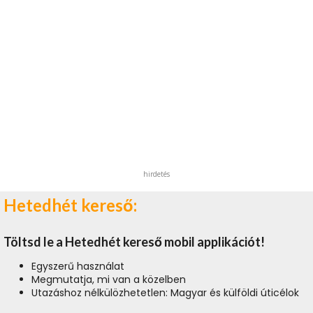
hirdetés
Hetedhét kereső:
Töltsd le a Hetedhét kereső mobil applikációt!
Egyszerű használat
Megmutatja, mi van a közelben
Utazáshoz nélkülözhetetlen: Magyar és külföldi úticélok