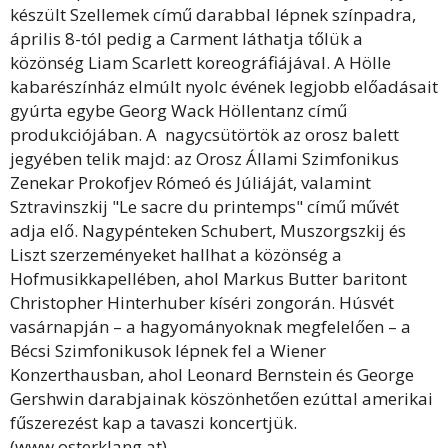
készült Szellemek című darabbal lépnek színpadra,
április 8-tól pedig a Carment láthatja tőlük a
közönség Liam Scarlett koreográfiájával. A Hölle
kabarészínház elmúlt nyolc évének legjobb előadásait
gyúrta egybe Georg Wack Höllentanz című
produkciójában. A nagycsütörtök az orosz balett
jegyében telik majd: az Orosz Állami Szimfonikus
Zenekar Prokofjev Rómeó és Júliáját, valamint
Sztravinszkij "Le sacre du printemps" című művét
adja elő. Nagypénteken Schubert, Muszorgszkij és
Liszt szerzeményeket hallhat a közönség a
Hofmusikkapellében, ahol Markus Butter baritont
Christopher Hinterhuber kíséri zongorán. Húsvét
vasárnapján – a hagyományoknak megfelelően – a
Bécsi Szimfonikusok lépnek fel a Wiener
Konzerthausban, ahol Leonard Bernstein és George
Gershwin darabjainak köszönhetően ezúttal amerikai
fűszerezést kap a tavaszi koncertjük.
(www.osterklang.at)