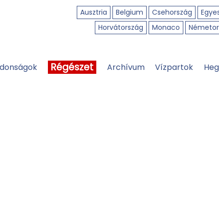
Ausztria
Belgium
Csehország
Egyes
Horvátország
Monaco
Németor
Régészet
jdonságok
Archívum
Vízpartok
Heg