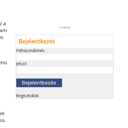
z a
hirdetés
n am
us
Bejelentkezés
Felhasználónév
almú
Jelszó
Regisztrálok
yek
yos