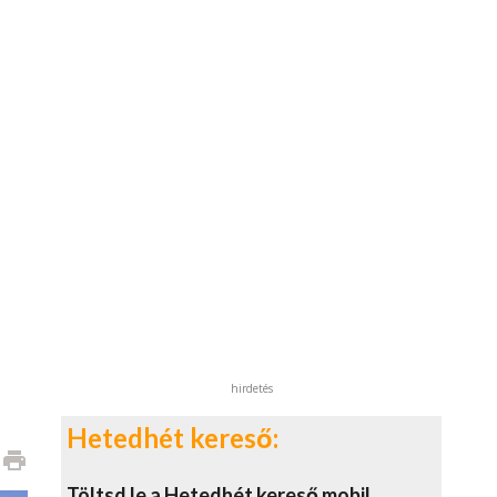
hirdetés
Hetedhét kereső:
print
Töltsd le a Hetedhét kereső mobil