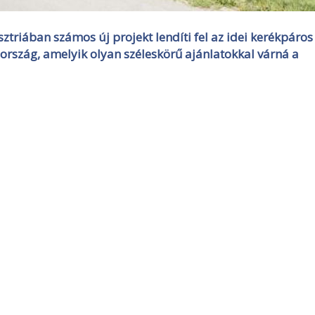
sztriában számos új projekt lendíti fel az idei kerékpáros
rszág, amelyik olyan széleskörű ajánlatokkal várná a