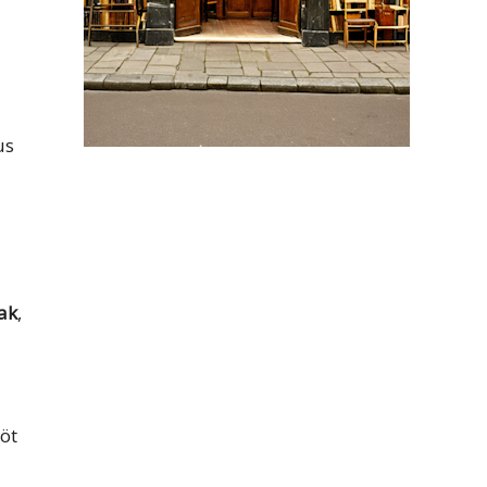
us
tak
,
 öt