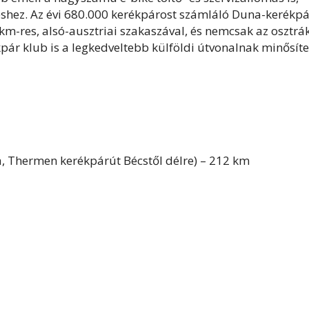
éshez. Az évi 680.000 kerékpárost számláló Duna-kerékp
m-res, alsó-ausztriai szakaszával, és nemcsak az osztrá
ár klub is a legkedveltebb külföldi útvonalnak minősíte
a, Thermen kerékpárút Bécstől délre) – 212 km