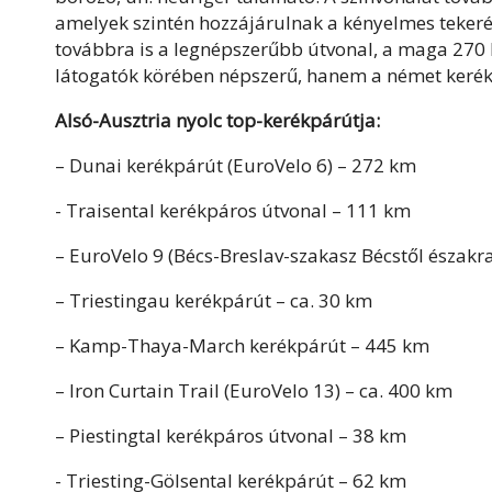
amelyek szintén hozzájárulnak a kényelmes teker
továbbra is a legnépszerűbb útvonal, a maga 270 k
látogatók körében népszerű, hanem a német kerékp
Alsó-Ausztria nyolc top-kerékpárútja:
– Dunai kerékpárút (EuroVelo 6) – 272 km
- Traisental kerékpáros útvonal – 111 km
– EuroVelo 9 (Bécs-Breslav-szakasz Bécstől északr
– Triestingau kerékpárút – ca. 30 km
– Kamp-Thaya-March kerékpárút – 445 km
– Iron Curtain Trail (EuroVelo 13) – ca. 400 km
– Piestingtal kerékpáros útvonal – 38 km
- Triesting-Gölsental kerékpárút – 62 km