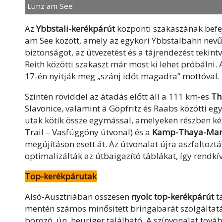
Lunz am See
Az
Ybbstali-kerékpárút
központi szakaszának befe
am See között, amely az egykori Ybbstalbahn nevű 
biztonságot, az útvezetést és a tájrendezést tekin
Reith közötti szakaszt már most ki lehet próbálni. 
17-én nyitják meg „szánj időt magadra” mottóval.
Szintén röviddel az átadás előtt áll a 111 km-es
Th
Slavonice, valamint a Göpfritz és Raabs közötti e
utak kötik össze egymással, amelyeken részben két
Trail – Vasfüggöny útvonal) és a
Kamp-Thaya-Mar
megújításon esett át. Az útvonalat újra aszfaltoztá
optimalizálták az útbaigazító táblákat, így rendkív
Top-kerékpárutak
Alsó-Ausztriában összesen
nyolc top-kerékpárút
ta
mentén számos minősített bringabarát szolgáltat
borozó, ún. heuriger található. A színvonalat tová