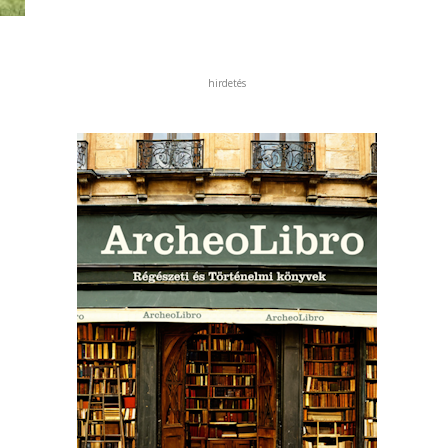
hirdetés