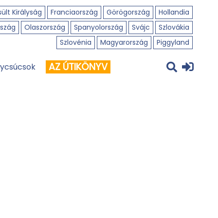
ült Királyság
Franciaország
Görögország
Hollandia
szág
Olaszország
Spanyolország
Svájc
Szlovákia
Szlovénia
Magyarország
Piggyland
AZ ÚTIKÖNYV
ycsúcsok