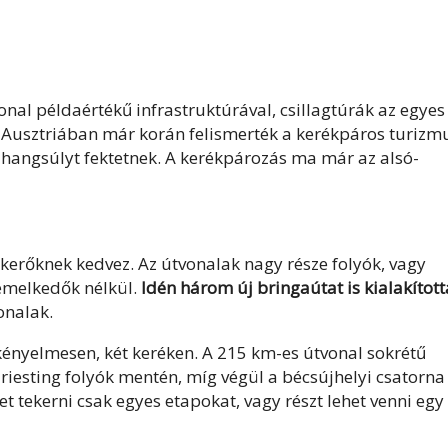
nal példaértékű infrastruktúrával, csillagtúrák az egyes
ó-Ausztriában már korán felismerték a kerékpáros turizm
y hangsúlyt fektetnek. A kerékpározás ma már az alsó-
erőknek kedvez. Az útvonalak nagy része folyók, vagy
emelkedők nélkül.
Idén három új bringaútat is kialakítot
onalak.
kényelmesen, két keréken. A 215 km-es útvonal sokrétű
a Triesting folyók mentén, míg végül a bécsújhelyi csatorna
t tekerni csak egyes etapokat, vagy részt lehet venni egy