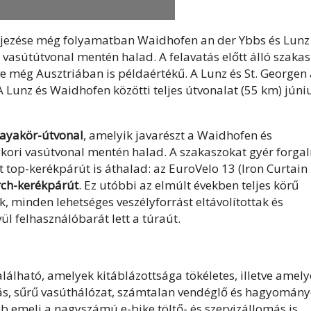
jezése még folyamatban Waidhofen an der Ybbs és Lunz
vasútútvonal mentén halad. A felavatás előtt álló szakas
tve még Ausztriában is példaértékű. A Lunz és St. George
A Lunz és Waidhofen közötti teljes útvonalat (55 km) júni
ayakör-útvonal
, amelyik javarészt a Waidhofen és
gykori vasútvonal mentén halad. A szakaszokat gyér forg
 top-kerékpárút is áthalad: az EuroVelo 13 (Iron Curtain
ch-kerékpárút
. Ez utóbbi az elmúlt években teljes körű
k, minden lehetséges veszélyforrást eltávolítottak és
ül felhasználóbarát lett a túraút.
lálható, amelyek kitáblázottsága tökéletes, illetve amel
ás, sűrű vasúthálózat, számtalan vendéglő és hagyomán
bb emeli a nagyszámú e-bike töltő- és szervizállomás is,