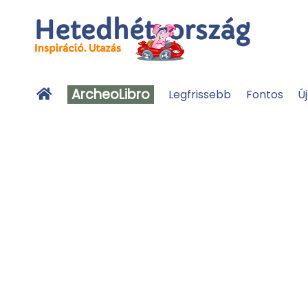
ArcheoLibro
Legfrissebb
Fontos
Ú