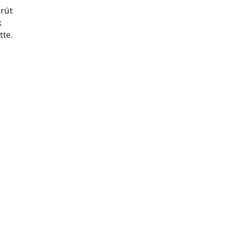
árút
k
tte.