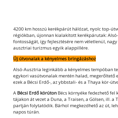
4200 km hosszú kerékpárút hálózat, nyolc top-útvo
régiókban, újonnan kialakított kerékpárutak: Als
fontosságát, így fejlesztésére nem véletlenül, nag
ausztriai turizmus egyik alappillére.
Új útvonalak a kényelmes bringázáshoz
Alsó-Ausztria leginkább a kényelmes tempóban tek
egykori vasútvonalak mentén halad, megerőltető 
ezek a Bécsi Erdő-, az ybbstali- és a Thaya kör-útv
A
Bécsi Erdő körúton
Bécs környéke fedezhető fel 
tájakon át vezet a Duna, a Traisen, a Gölsen, ill. 
partján folytatódik. Bárhol megkezdhető az út, lehe
napos túrán.