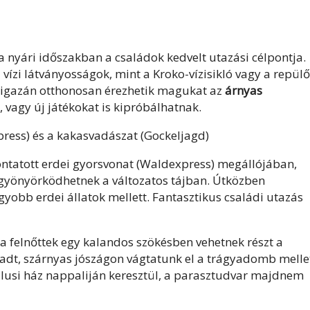
nyári időszakban a családok kedvelt utazási célpontja.
 vízi látványosságok, mint a Kroko-vízisikló vagy a repülő
k igazán otthonosan érezhetik magukat az
árnyas
, vagy új játékokat is kipróbálhatnak.
press) és a kakasvadászat (Gockeljagd)
ontatott
erdei gyorsvonat (Waldexpress)
megállójában,
gyönyörködhetnek a változatos tájban. Útközben
yobb erdei állatok mellett. Fantasztikus családi utazás
a felnőttek egy kalandos szökésben vehetnek részt a
adt, szárnyas jószágon vágtatunk el a trágyadomb mellet
falusi ház nappaliján keresztül, a parasztudvar majdnem