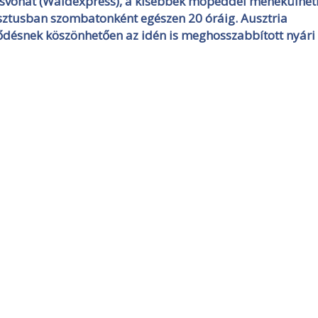
yorsvonat (Waldexpress), a kisebbek mopeddel menekülhe
usztusban szombatonként egészen 20 óráig. Ausztria
ődésnek köszönhetően az idén is meghosszabbított nyári