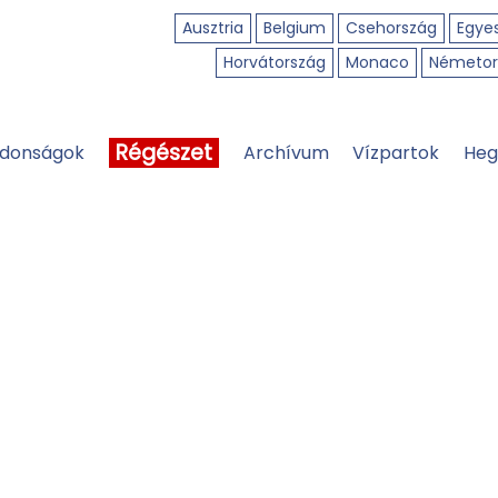
Ausztria
Belgium
Csehország
Egyes
Horvátország
Monaco
Németor
Régészet
jdonságok
Archívum
Vízpartok
Heg