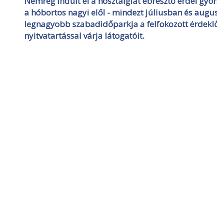
Nemrég indult el a nosztalgiát ébresztő erdei g
a hóbortos nagyi elől ­- mindezt júliusban és aug
legnagyobb szabadidőparkja a felfokozott érdekl
nyitvatartással várja látogatóit.