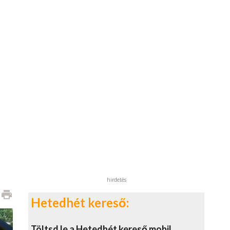
hirdetés
print
Hetedhét kereső:
Töltsd le a Hetedhét kereső mobil