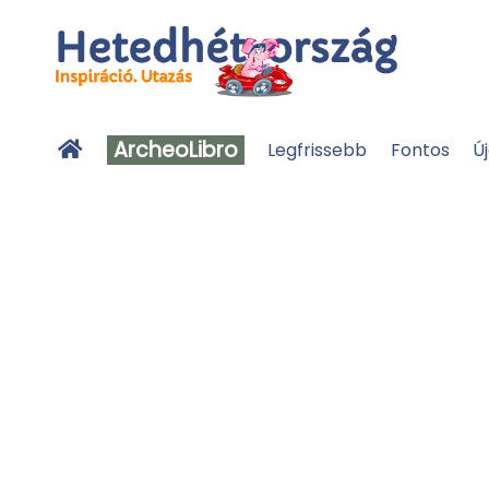
ArcheoLibro
Legfrissebb
Fontos
Ú