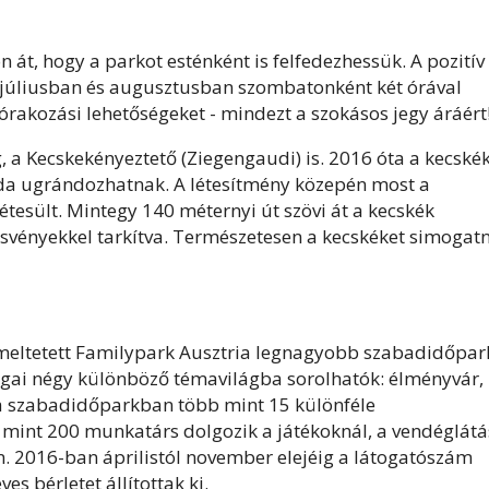
 át, hogy a parkot esténként is felfedezhessük. A pozitív
én júliusban és augusztusban szombatonként két órával
zórakozási lehetőségeket - mindezt a szokásos jegy áráért
, a Kecskekényeztető (Ziegengaudi)
is. 2016 óta a kecské
-oda ugrándozhatnak. A létesítmény közepén most a
létesült. Mintegy 140 méternyi út szövi át a kecskék
vényekkel tarkítva. Természetesen a kecskéket simogatn
emeltetett Familypark Ausztria legnagyobb szabadidőpar
ágai négy különböző témavilágba sorolhatók: élményvár,
l a szabadidőparkban több mint 15 különféle
 mint 200 munkatárs dolgozik a játékoknál, a vendéglátá
én. 2016-ban áprilistól november elejéig a látogatószám
ves bérletet állítottak ki.