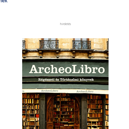
tnek
hirdetés