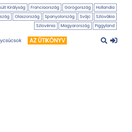
ült Királyság
Franciaország
Görögország
Hollandia
szág
Olaszország
Spanyolország
Svájc
Szlovákia
Szlovénia
Magyarország
Piggyland
AZ ÚTIKÖNYV
ycsúcsok