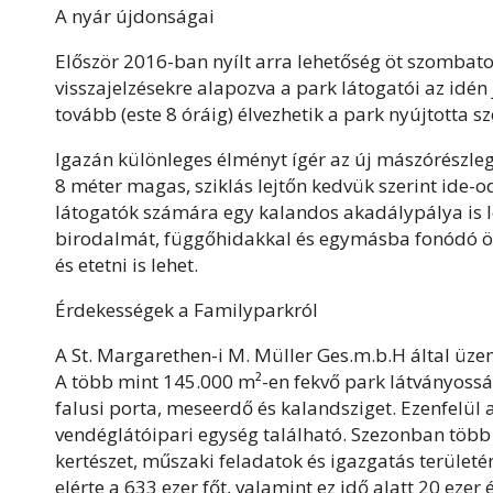
A nyár újdonságai
Először 2016-ban nyílt arra lehetőség öt szombaton
visszajelzésekre alapozva a park látogatói az id
tovább (este 8 óráig) élvezhetik a park nyújtotta s
Igazán különleges élményt ígér az
új mászórészleg
8 méter magas, sziklás lejtőn kedvük szerint ide
látogatók számára egy
kalandos akadálypálya
is 
birodalmát, függőhidakkal és egymásba fonódó ös
és etetni is lehet.
Érdekességek a Familyparkról
A St. Margarethen-i M. Müller Ges.m.b.H által üz
A több mint 145.000 m²-en fekvő park látványoss
falusi porta, meseerdő és kalandsziget. Ezenfelü
vendéglátóipari egység található. Szezonban több
kertészet, műszaki feladatok és igazgatás terület
elérte a 633 ezer főt, valamint ez idő alatt 20 ezer é