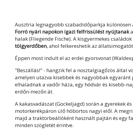
Ausztria legnagyobb szabadidőparkja különösen a 
Forró nyári napokon igazi felfrissülést nyújtanak
a
halak (Fliegende Fische). A kisgyermekes családo
tölgyerdőben
, ahol felkereshetik az állatsimogatót
Éppen most indult el az erdei gyorsvonat (Waldex
"Beszállás!" - hangzik fel a nosztalgiagőzös által v
amelyen utazva kisebbek és nagyobbak egyaránt 
elhaladnak a
vadőr háza, egy hódvár
és kisebb-nag
erdőn-mezőn át.
A
kakasvadászat (Gockeljagd)
során a gyerekek és 
motorkerékpáron ülő hóbortos nagyi elől. A megri
majd a traktorbeállóként használt pajtán és egy 
minden szögletét érintve.