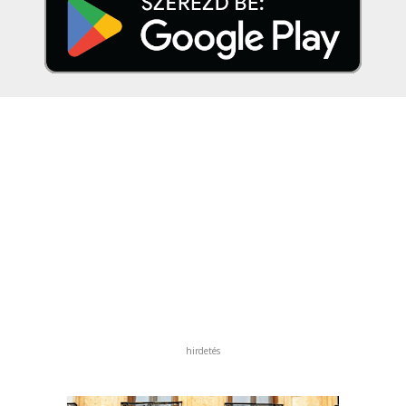
hirdetés