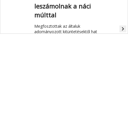
leszámolnak a náci
múlttal
Megfosztottak az általuk
navigate_next
adományozott kitüntetésektől hat
egykori magas rangú náci tisztviselőt
a Bécsi Filharmonikusok a
nemzetiszocializmus alatti múlttal
való szembenézés szellemében.