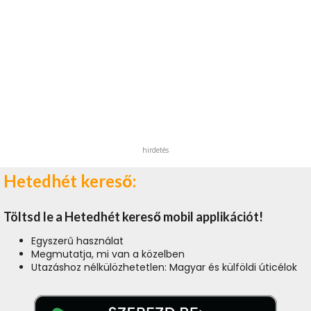
hirdetés
Hetedhét kereső:
Töltsd le a Hetedhét kereső mobil applikációt!
Egyszerű használat
Megmutatja, mi van a közelben
Utazáshoz nélkülözhetetlen: Magyar és külföldi úticélok