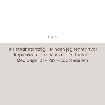
hirdetés
© Hetedhétország - Minden jog fenntartva!
Impresszum
-
Kapcsolat
-
Partnerek
-
Médiaajánlat
-
RSS
-
Adatvédelem