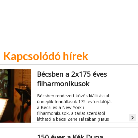
Kapcsolódó hírek
Bécsben a 2x175 éves
filharmonikusok
Bécsben rendezett közös kiállítással
ünneplik fennállásuk 175. évfordulóját
a Bécsi és a New York-i
filharmonikusok, a tárlat szerdától
navigate_next
látható a bécsi Zene Házában (Haus
der Musik).
150 éves a Kék Duna