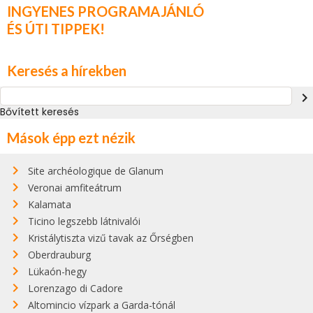
INGYENES PROGRAMAJÁNLÓ
ÉS ÚTI TIPPEK!
Keresés a hírekben
navigate_next
Bővített keresés
Mások épp ezt nézik
Site archéologique de Glanum
Veronai amfiteátrum
Kalamata
Ticino legszebb látnivalói
Kristálytiszta vizű tavak az Őrségben
Oberdrauburg
Lükaón-hegy
Lorenzago di Cadore
Altomincio vízpark a Garda-tónál