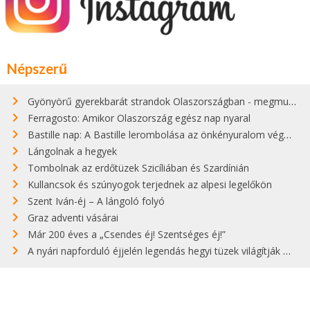
Népszerű
Gyönyörű gyerekbarát strandok Olaszországban - megmutatjuk a 15 legjobbat
Ferragosto: Amikor Olaszország egész nap nyaral
Bastille nap: A Bastille lerombolása az önkényuralom végét jelentette
Lángolnak a hegyek
Tombolnak az erdőtüzek Szicíliában és Szardínián
Kullancsok és szúnyogok terjednek az alpesi legelőkön
Szent Iván-éj – A lángoló folyó
Graz adventi vásárai
Már 200 éves a „Csendes éj! Szentséges éj!”
A nyári napforduló éjjelén legendás hegyi tüzek világítják meg Zugspitzét