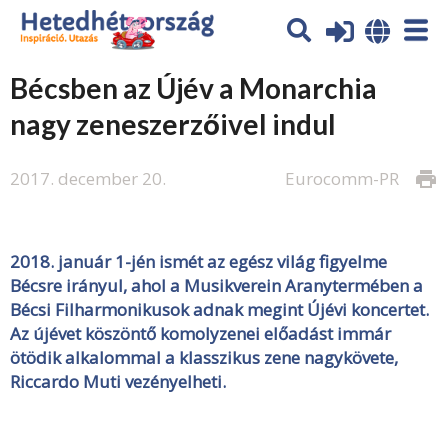
Bécsben az Újév a Monarchia
nagy zeneszerzőivel indul
2017. december 20.
Eurocomm-PR
print
2018. január 1-jén ismét az egész világ figyelme
Bécsre irányul, ahol a Musikverein Aranytermében a
Bécsi Filharmonikusok adnak megint Újévi koncertet.
Az újévet köszöntő
komolyzenei el
ő
adást
immár
ötödik alkalommal a klasszikus zene nagykövete,
Riccardo Muti vezényelheti.