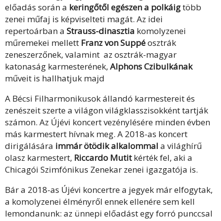
előadás során a
keringőtől egészen a polkáig
több
zenei műfaj is képviselteti magát. Az idei
repertoárban a
Strauss-dinasztia
komolyzenei
műremekei mellett
Franz von Suppé
osztrák
zeneszerzőnek, valamint az osztrák-magyar
katonaság karmesterének,
Alphons Czibulkának
műveit is hallhatjuk majd
A Bécsi Filharmonikusok állandó karmestereit és
zenészeit szerte a világon világklasszisokként tartják
számon. Az Újévi koncert vezénylésére minden évben
más karmestert hívnak meg. A 2018-as koncert
dirigálására
immár ötödik alkalommal
a világhírű
olasz karmestert,
Riccardo Mutit
kérték fel, aki a
Chicagói Szimfónikus Zenekar zenei igazgatója is.
Bár a 2018-as Újévi koncertre a jegyek már elfogytak,
a komolyzenei élményről ennek ellenére sem kell
lemondanunk: az ünnepi előadást egy forró punccsal