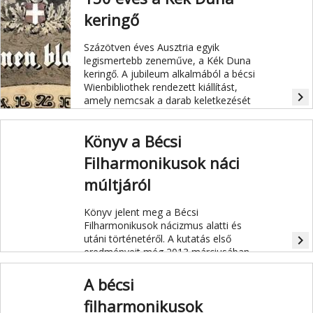
keringő
Százötven éves Ausztria egyik
legismertebb zeneműve, a Kék Duna
keringő. A jubileum alkalmából a bécsi
Wienbibliothek rendezett kiállítást,
navigate_next
amely nemcsak a darab keletkezését
mutatja be, hanem egészen
napjainkig tartó hatását is.
Könyv a Bécsi
Filharmonikusok náci
múltjáról
Könyv jelent meg a Bécsi
Filharmonikusok nácizmus alatti és
utáni történetéről. A kutatás első
navigate_next
eredményeit még 2013 márciusában
mutatták be, a most megjelent könyv
további adalékokkal szolgál Ausztria
A bécsi
"kirakatzenekarának" kétes múltjáról.
filharmonikusok