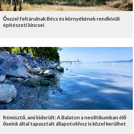
Ősszel feltárulnak Bécs és környékének rendkívüli
építészeti kincsei
Rémisztő, ami kiderült: A Balaton a neolitikumban élő
őseink által tapasztalt állapotokhoz is közel kerülhet