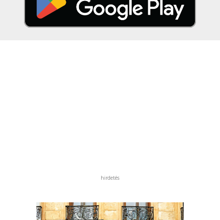
hirdetés