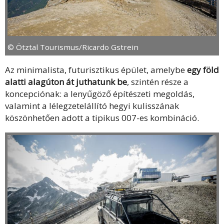
© Ötztal Tourismus/Ricardo Gstrein
Az minimalista, futurisztikus épület, amelybe
egy föld
alatti alagúton át juthatunk be
, szintén része a
koncepciónak: a lenyűgöző építészeti megoldás,
valamint a lélegzetelállító hegyi kulisszának
köszönhetően adott a tipikus 007-es kombináció.