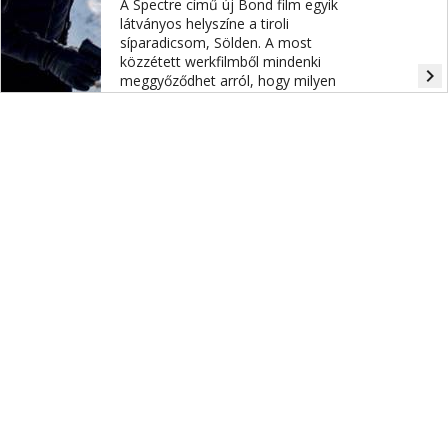
A Spectre című új Bond film egyik
látványos helyszíne a tiroli
síparadicsom, Sölden. A most
közzétett werkfilmből mindenki
navigate_next
meggyőződhet arról, hogy milyen
gyönyörű hely.