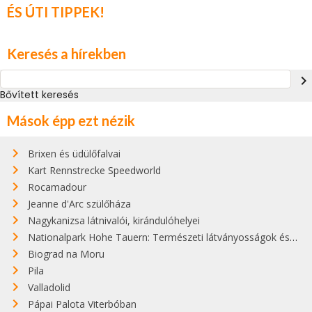
ÉS ÚTI TIPPEK!
Keresés a hírekben
navigate_next
Bővített keresés
Mások épp ezt nézik
Brixen és üdülőfalvai
Kart Rennstrecke Speedworld
Rocamadour
Jeanne d'Arc szülőháza
Nagykanizsa látnivalói, kirándulóhelyei
Nationalpark Hohe Tauern: Természeti látványosságok és kirándulástippek
Biograd na Moru
Pila
Valladolid
Pápai Palota Viterbóban