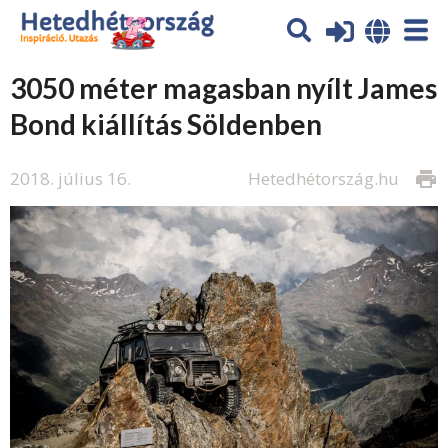
3050 méter magasban nyílt James
Bond kiállítás Söldenben
2018. július 16.
Hetedhétország.hu
print