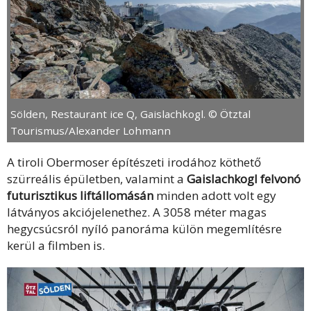
Sölden, Restaurant ice Q, Gaislachkogl. © Ötztal
Tourismus/Alexander Lohmann
A tiroli Obermoser építészeti irodához köthető
szürreális épületben, valamint a
Gaislachkogl felvonó
futurisztikus liftállomásán
minden adott volt egy
látványos akciójelenethez. A 3058 méter magas
hegycsúcsról nyíló panoráma külön megemlítésre
kerül a filmben is.