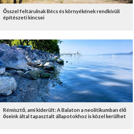
Ősszel feltárulnak Bécs és környékének rendkívüli
építészeti kincsei
Rémisztő, ami kiderült: A Balaton a neolitikumban élő
őseink által tapasztalt állapotokhoz is közel kerülhet