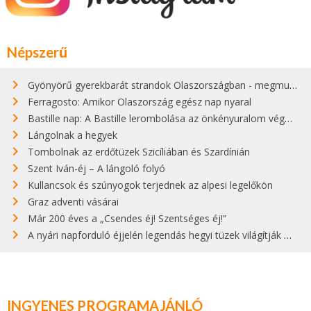
Népszerű
Gyönyörű gyerekbarát strandok Olaszországban - megmutatjuk a 15 legjobbat
Ferragosto: Amikor Olaszország egész nap nyaral
Bastille nap: A Bastille lerombolása az önkényuralom végét jelentette
Lángolnak a hegyek
Tombolnak az erdőtüzek Szicíliában és Szardínián
Szent Iván-éj – A lángoló folyó
Kullancsok és szúnyogok terjednek az alpesi legelőkön
Graz adventi vásárai
Már 200 éves a „Csendes éj! Szentséges éj!”
A nyári napforduló éjjelén legendás hegyi tüzek világítják meg Zugspitzét
INGYENES PROGRAMAJÁNLÓ