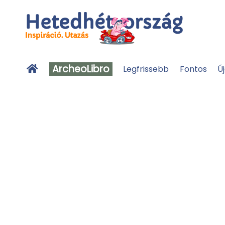
ArcheoLibro
Legfrissebb
Fontos
Ú