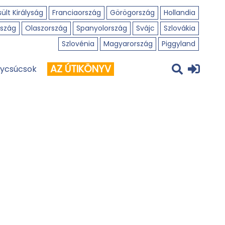
ült Királyság
Franciaország
Görögország
Hollandia
szág
Olaszország
Spanyolország
Svájc
Szlovákia
Szlovénia
Magyarország
Piggyland
AZ ÚTIKÖNYV
ycsúcsok