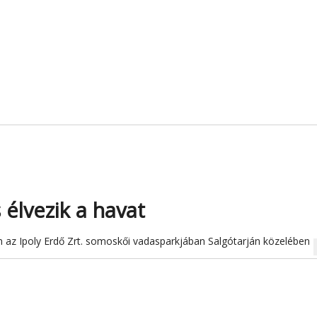
 élvezik a havat
 az Ipoly Erdő Zrt. somoskői vadasparkjában Salgótarján közelében
na