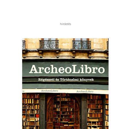
hirdetés