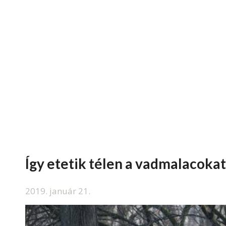
Így etetik télen a vadmalacoka
2019. január 21.