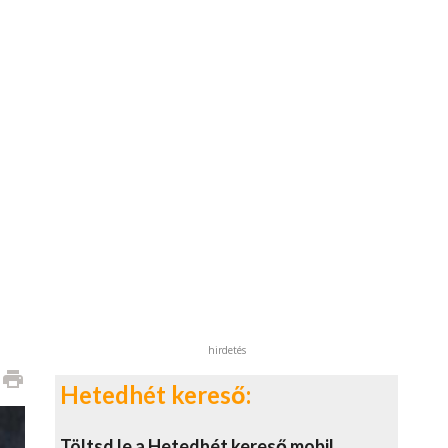
hirdetés
print
Hetedhét kereső:
Töltsd le a Hetedhét kereső mobil