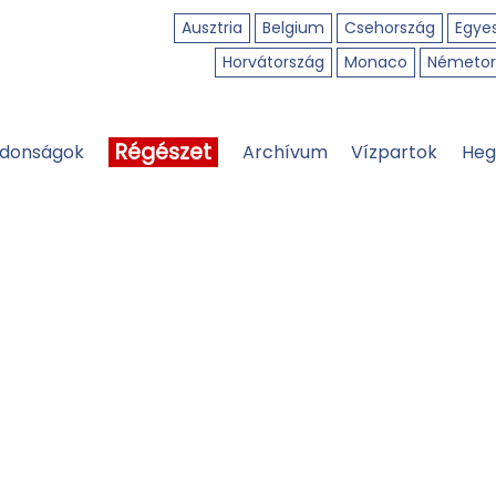
Ausztria
Belgium
Csehország
Egyes
Horvátország
Monaco
Németor
Régészet
jdonságok
Archívum
Vízpartok
Heg