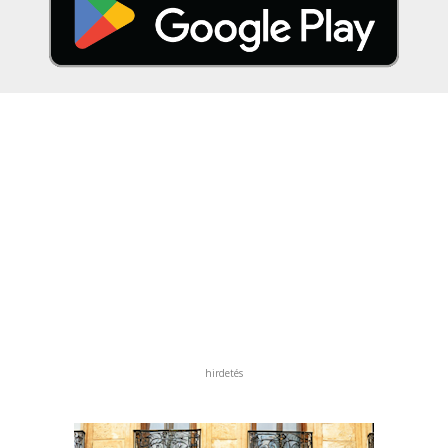
hirdetés