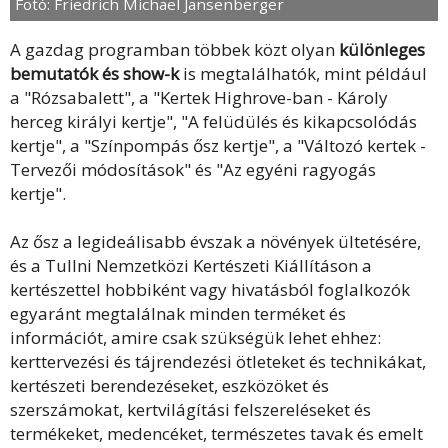
Fotó: Friedrich Michael Jansenberger
A gazdag programban többek közt olyan
különleges
bemutatók és show-k
is megtalálhatók, mint például
a "Rózsabalett", a "Kertek Highrove-ban - Károly
herceg királyi kertje", "A felüdülés és kikapcsolódás
kertje", a "Színpompás ősz kertje", a "Változó kertek -
Tervezői módosítások" és "Az egyéni ragyogás
kertje".
Az ősz a legideálisabb évszak a növények ültetésére,
és a Tullni Nemzetközi Kertészeti Kiállításon a
kertészettel hobbiként vagy hivatásból foglalkozók
egyaránt megtalálnak minden terméket és
információt, amire csak szükségük lehet ehhez:
kerttervezési és tájrendezési ötleteket és technikákat,
kertészeti berendezéseket, eszközöket és
szerszámokat, kertvilágítási felszereléseket és
termékeket, medencéket, természetes tavak és emelt