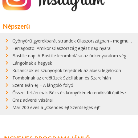
Népszerű
Gyönyörű gyerekbarát strandok Olaszországban - megmutatjuk a 15 legjobbat
Ferragosto: Amikor Olaszország egész nap nyaral
Bastille nap: A Bastille lerombolása az önkényuralom végét jelentette
Lángolnak a hegyek
Kullancsok és szúnyogok terjednek az alpesi legelőkön
Tombolnak az erdőtüzek Szicíliában és Szardínián
Szent Iván-éj – A lángoló folyó
Ősszel feltárulnak Bécs és környékének rendkívüli építészeti kincsei
Graz adventi vásárai
Már 200 éves a „Csendes éj! Szentséges éj!”