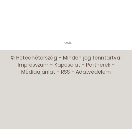
hirdetés
© Hetedhétország - Minden jog fenntartva!
Impresszum
-
Kapcsolat
-
Partnerek
-
Médiaajánlat
-
RSS
-
Adatvédelem