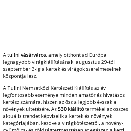
A
tullni
vásárváros
, amely otthont ad Európa
legnagyobb virágkiállításának, augusztus 29-tól
szeptember 2-ig a kertek és virágok szerelmeseinek
központja lesz.
A Tullni Nemzetközi Kertészeti Kiállítás az év
legfontosabb eseménye minden amatőr és hivatásos
kertész számára, hiszen az ősz a legjobb évszak a
növények ültetésére. Az
530 kiállító
termékei az összes
aktuális trendet képviselik a kertek és növények
kategóriájában, kezdve a virágkötészettől, a növény-,
gyümölcs- és zöldségtermesztésen át egészen a kerti