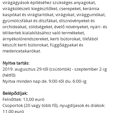
virágágyások építéséhez szükséges anyagokat,
virágkötészeti kiegészítőket, cserepeket, kerámia
kaspókat és virágtartókat, virágokat, virággumókat,
gyümölcsfákat és díszfákat, dísznövényeket és
orchideákat, zöldségeket, évelő növényeket, nyári- és
télikertek kialakításához való termékeket,
árnyékolórendszereket, kerti bútorokat, tikfából
készült kerti bútorokat, függőágyakat és
medencetakarókat.
Nyitva tartás:
2019. augusztus 29-től (csütörtök) - szeptember 2-ig
(hétfő)
Nyitva minden nap de. 9:00-től du. 6:00-ig
Belépődíjak:
Felnőttek: 13,00 euró
Csoportok (20 vagy több fő), nyugdíjasok és diákok:
11,00 euró