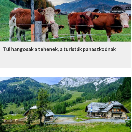
Túl hangosak a tehenek, a turisták panaszkodnak