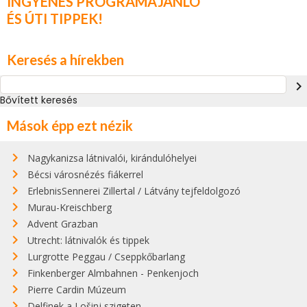
INGYENES PROGRAMAJÁNLÓ
ÉS ÚTI TIPPEK!
Keresés a hírekben
navigate_next
Bővített keresés
Mások épp ezt nézik
Nagykanizsa látnivalói, kirándulóhelyei
Bécsi városnézés fiákerrel
ErlebnisSennerei Zillertal / Látvány tejfeldolgozó
Murau-Kreischberg
Advent Grazban
Utrecht: látnivalók és tippek
Lurgrotte Peggau / Cseppkőbarlang
Finkenberger Almbahnen - Penkenjoch
Pierre Cardin Múzeum
Delfinek a Lošinj szigeten