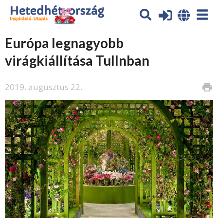
Európa legnagyobb
virágkiállítása Tullnban
2019. augusztus 22.
print