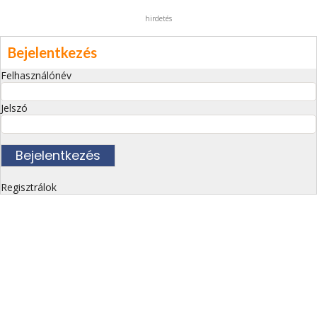
hirdetés
Bejelentkezés
Felhasználónév
Jelszó
Regisztrálok