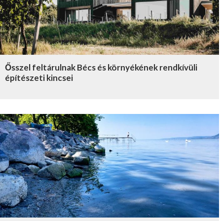
Ősszel feltárulnak Bécs és környékének rendkívüli
építészeti kincsei