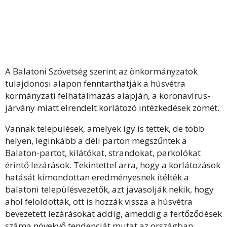
A Balatoni Szövetség szerint az önkormányzatok
tulajdonosi alapon fenntarthatják a húsvétra
kormányzati felhatalmazás alapján, a koronavírus-
járvány miatt elrendelt korlátozó intézkedések zömét.
Vannak települések, amelyek így is tettek, de több
helyen, leginkább a déli parton megszűntek a
Balaton-partot, kilátókat, strandokat, parkolókat
érintő lezárások. Tekintettel arra, hogy a korlátozások
hatását kimondottan eredményesnek ítélték a
balatoni településvezetők, azt javasolják nekik, hogy
ahol feloldották, ott is hozzák vissza a húsvétra
bevezetett lezárásokat addig, ameddig a fertőződések
száma növekvő tendenciát mutat az országban.