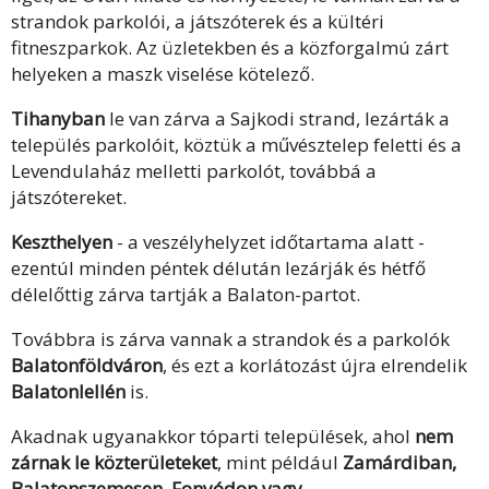
strandok parkolói, a játszóterek és a kültéri
fitneszparkok. Az üzletekben és a közforgalmú zárt
helyeken a maszk viselése kötelező.
Tihanyban
le van zárva a Sajkodi strand, lezárták a
település parkolóit, köztük a művésztelep feletti és a
Levendulaház melletti parkolót, továbbá a
játszótereket.
Keszthelyen
- a veszélyhelyzet időtartama alatt -
ezentúl minden péntek délután lezárják és hétfő
délelőttig zárva tartják a Balaton-partot.
Továbbra is zárva vannak a strandok és a parkolók
Balatonföldváron
, és ezt a korlátozást újra elrendelik
Balatonlellén
is.
Akadnak ugyanakkor tóparti települések, ahol
nem
zárnak le közterületeket
, mint például
Zamárdiban,
Balatonszemesen, Fonyódon vagy