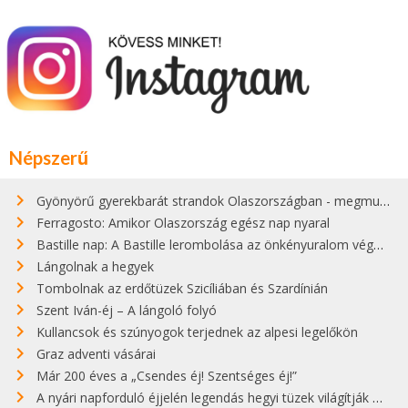
Népszerű
Gyönyörű gyerekbarát strandok Olaszországban - megmutatjuk a 15 legjobbat
Ferragosto: Amikor Olaszország egész nap nyaral
Bastille nap: A Bastille lerombolása az önkényuralom végét jelentette
Lángolnak a hegyek
Tombolnak az erdőtüzek Szicíliában és Szardínián
Szent Iván-éj – A lángoló folyó
Kullancsok és szúnyogok terjednek az alpesi legelőkön
Graz adventi vásárai
Már 200 éves a „Csendes éj! Szentséges éj!”
A nyári napforduló éjjelén legendás hegyi tüzek világítják meg Zugspitzét