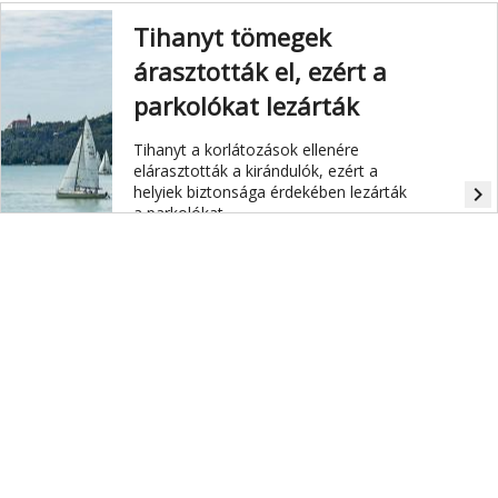
Tihanyt tömegek
árasztották el, ezért a
parkolókat lezárták
Tihanyt a korlátozások ellenére
elárasztották a kirándulók, ezért a
helyiek biztonsága érdekében lezárták
navigate_next
a parkolókat.