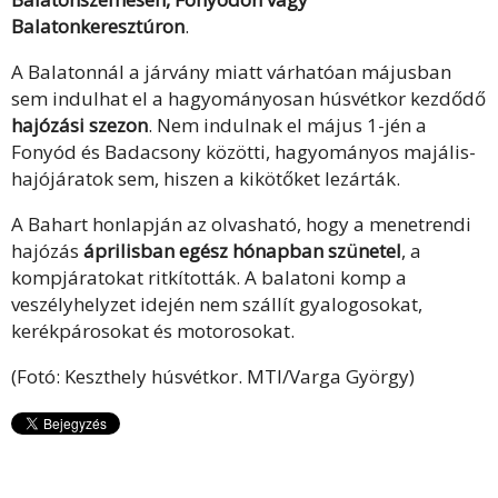
Balatonkeresztúron
.
A Balatonnál a járvány miatt várhatóan májusban
sem indulhat el a hagyományosan húsvétkor kezdődő
hajózási szezon
. Nem indulnak el május 1-jén a
Fonyód és Badacsony közötti, hagyományos majális-
hajójáratok sem, hiszen a kikötőket lezárták.
A Bahart honlapján az olvasható, hogy a menetrendi
hajózás
áprilisban egész hónapban szünetel
, a
kompjáratokat ritkították. A balatoni komp a
veszélyhelyzet idején nem szállít gyalogosokat,
kerékpárosokat és motorosokat.
(Fotó: Keszthely húsvétkor. MTI/Varga György)