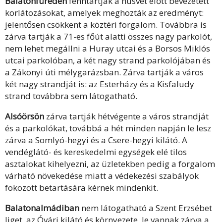
Balatonfüreden
fenntartják a húsvét előtt bevezetett
korlátozásokat, amelyek meghozták az eredményt:
jelentősen csökkent a köztéri forgalom. Továbbra is
zárva tartják a 71-es főút alatti összes nagy parkolót,
nem lehet megállni a Huray utcai és a Borsos Miklós
utcai parkolóban, a két nagy strand parkolójában és
a Zákonyi úti mélygarázsban. Zárva tartják a város
két nagy strandját is: az Esterházy és a Kisfaludy
strand továbbra sem látogatható.
Alsóörsön
zárva tartják hétvégente a város strandját
és a parkolókat, továbbá a hét minden napján le lesz
zárva a Somlyó-hegyi és a Csere-hegyi kilátó. A
vendéglátó- és kereskedelmi egységek elé tilos
asztalokat kihelyezni, az üzletekben pedig a forgalom
várható növekedése miatt a védekezési szabályok
fokozott betartására kérnek mindenkit.
Balatonalmádiban
nem látogatható a Szent Erzsébet
liget, az Óvári kilátó és környezete, le vannak zárva a