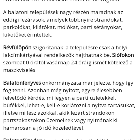
A balatoni települések nagy részén maradnak az
eddigi lezárások, amelyek többnyire strandokat,
parkolókat, kilátókat, mólókat, parti sétányokat,
kikötőket érintettek.
Révfülöpön
szigorítanak: a településre csak a helyi
lakcímkártyával rendelkezők hajthatnak be.
Siófokon
szombat 0 órától vasárnap 24 óráig ismét kötelező a
maszkviselés.
Balatonfenyves
önkormányzata már jelezte, hogy így
fog tenni. Azonban még nyitott, egyre élesebben
felvetődő kérdés, mi legyen a parti üzletekkel,
büfékkel, lehet-e, kell-e korlátozni a nyitva tartásukat,
illetve mi lesz azokkal, akik lezárt strandokon,
partszakaszokon üzemelnek vagy nyitnának ki
hamarosan a jó idő közeledtével.