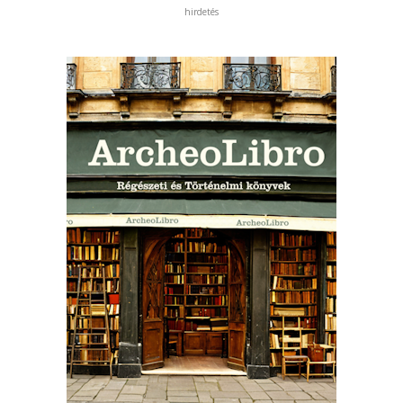
hirdetés