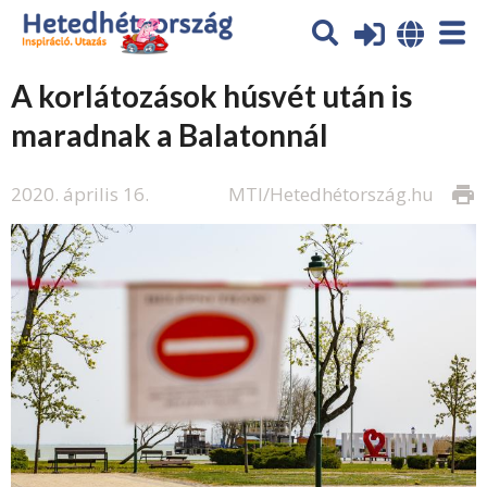
A korlátozások húsvét után is
maradnak a Balatonnál
2020. április 16.
MTI/Hetedhétország.hu
print