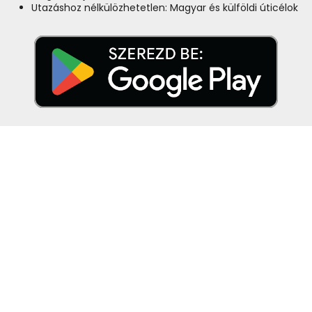
Utazáshoz nélkülözhetetlen: Magyar és külföldi úticélok