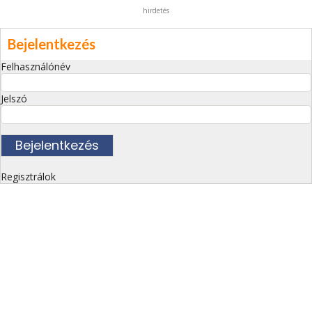
hirdetés
Bejelentkezés
Felhasználónév
Jelszó
Regisztrálok