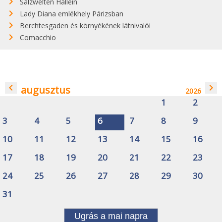
Salzwelten Hallein
Lady Diana emlékhely Párizsban
Berchtesgaden és környékének látnivalói
Comacchio
navigate_before
navigate_next
augusztus
2026
1
2
3
4
5
6
7
8
9
10
11
12
13
14
15
16
17
18
19
20
21
22
23
24
25
26
27
28
29
30
31
Ugrás a mai napra