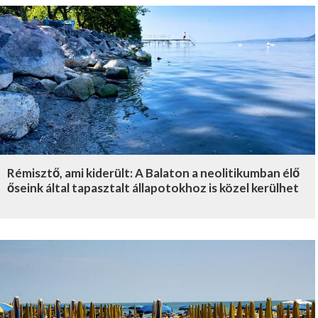
Rémisztő, ami kiderült: A Balaton a neolitikumban élő
őseink által tapasztalt állapotokhoz is közel kerülhet