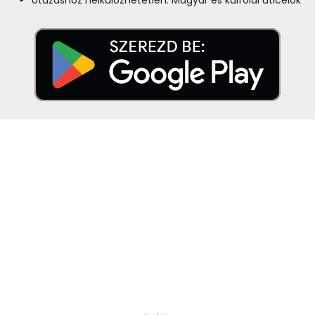
Utazáshoz nélkülözhetetlen: Magyar és külföldi úticélok