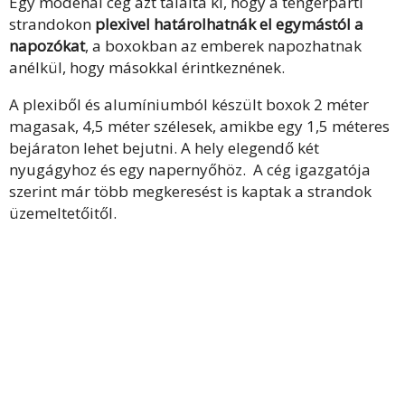
Egy modenai cég azt találta ki, hogy a tengerparti
strandokon
plexivel határolhatnák el egymástól a
napozókat
, a boxokban az emberek napozhatnak
anélkül, hogy másokkal érintkeznének.
A plexiből és alumíniumból készült boxok 2 méter
magasak, 4,5 méter szélesek, amikbe egy 1,5 méteres
bejáraton lehet bejutni. A hely elegendő két
nyugágyhoz és egy napernyőhöz. A cég igazgatója
szerint már több megkeresést is kaptak a strandok
üzemeltetőitől.