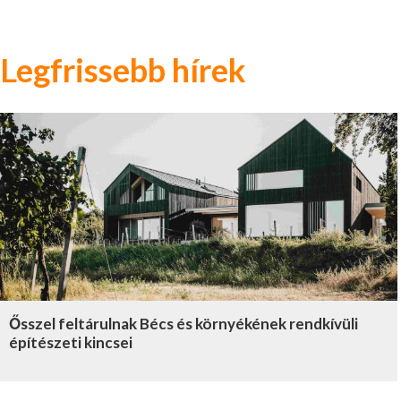
Legfrissebb hírek
Ősszel feltárulnak Bécs és környékének rendkívüli
építészeti kincsei