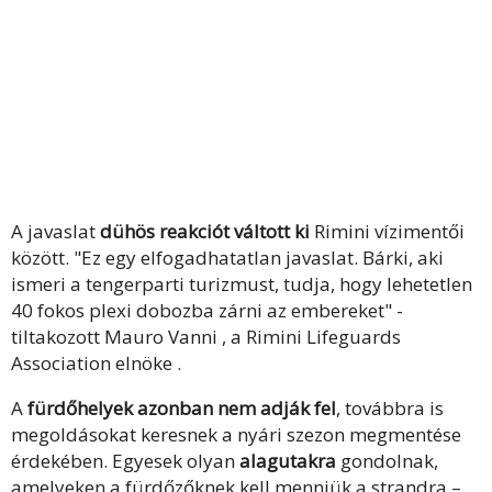
A javaslat
dühös reakciót váltott ki
Rimini vízimentői
között. "Ez egy elfogadhatatlan javaslat. Bárki, aki
ismeri a tengerparti turizmust, tudja, hogy lehetetlen
40 fokos plexi dobozba zárni az embereket" -
tiltakozott Mauro Vanni , a Rimini Lifeguards
Association elnöke .
A
fürdőhelyek azonban nem adják fel
, továbbra is
megoldásokat keresnek a nyári szezon megmentése
érdekében. Egyesek olyan
alagutakra
gondolnak,
amelyeken a fürdőzőknek kell menniük a strandra –