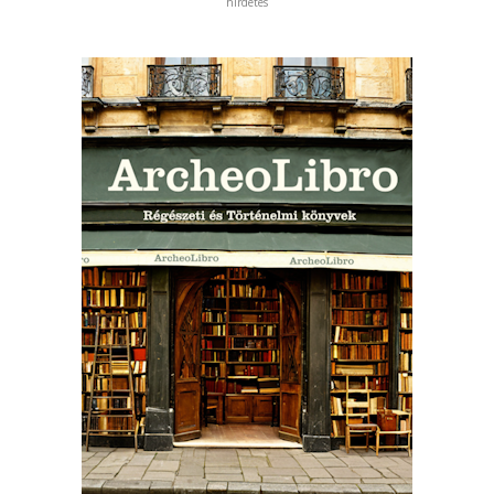
hirdetés