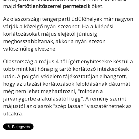
majd
fertőtlenítőszerrel permetezik
őket.
Az olaszországi tengerparti üdülőhelyek már nagyon
várják a közelgő nyári szezonot. Ha a kilépési
korlátozásokat május elejétől júniusig
meghosszabbítanák, akkor a nyári szezon
valószínűleg elveszne.
Olaszország a május 4-től ígért enyhítésekre készül a
több mint két hónapig tartó korlátozó intézkedések
után. A polgári védelem tájékoztatóján elhangzott,
hogy az utazási korlátozások feloldásának dátumát
még nem lehet meghatározni, "minden a
járványgörbe alakulásától függ". A remény szerint
májustól az olaszok "szép lassan" visszatérhetnek az
utcákra.