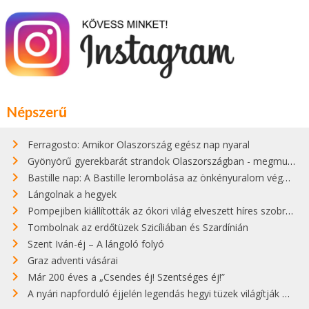
Népszerű
Ferragosto: Amikor Olaszország egész nap nyaral
Gyönyörű gyerekbarát strandok Olaszországban - megmutatjuk a 15 legjobbat
Bastille nap: A Bastille lerombolása az önkényuralom végét jelentette
Lángolnak a hegyek
Pompejiben kiállították az ókori világ elveszett híres szobrának másolatát
Tombolnak az erdőtüzek Szicíliában és Szardínián
Szent Iván-éj – A lángoló folyó
Graz adventi vásárai
Már 200 éves a „Csendes éj! Szentséges éj!”
A nyári napforduló éjjelén legendás hegyi tüzek világítják meg Zugspitzét