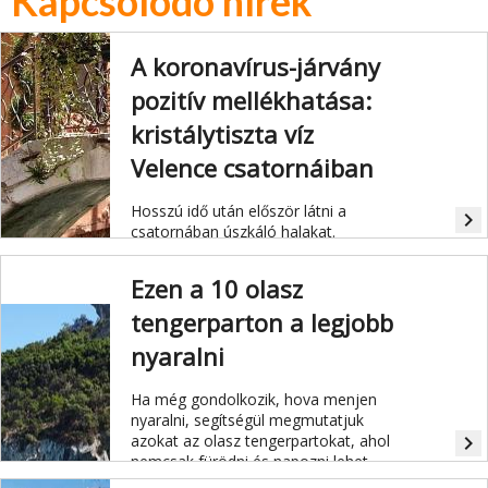
Kapcsolódó hírek
A koronavírus-járvány
pozitív mellékhatása:
kristálytiszta víz
Velence csatornáiban
Hosszú idő után először látni a
navigate_next
csatornában úszkáló halakat.
Ezen a 10 olasz
tengerparton a legjobb
nyaralni
Ha még gondolkozik, hova menjen
nyaralni, segítségül megmutatjuk
azokat az olasz tengerpartokat, ahol
navigate_next
nemcsak fürödni és napozni lehet,
hanem kulturális látnivalók is bőven