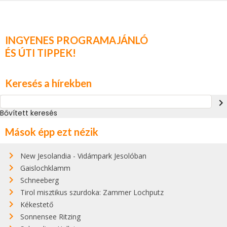
INGYENES PROGRAMAJÁNLÓ
ÉS ÚTI TIPPEK!
Keresés a hírekben
navigate_next
Bővített keresés
Mások épp ezt nézik
New Jesolandia - Vidámpark Jesolóban
Gaislochklamm
Schneeberg
Tirol misztikus szurdoka: Zammer Lochputz
Kékestető
Sonnensee Ritzing