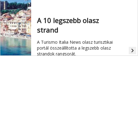
akadnak.
A 10 legszebb olasz
strand
A Turismo Italia News olasz turisztikai
portál összeállította a legszebb olasz
navigate_next
strandok rangsorát.