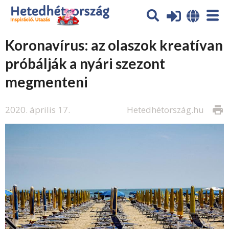
Koronavírus: az olaszok kreatívan
próbálják a nyári szezont
megmenteni
2020. április 17.
Hetedhétország.hu
print