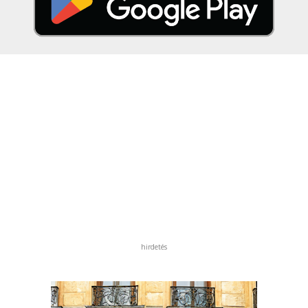
hirdetés