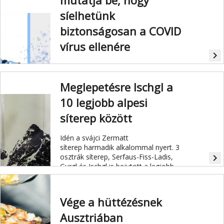
mutatja be, hogy
síelhetünk
biztonságosan a COVID
vírus ellenére
navigate_next
Az osztrák hegyi vasutak átfogó
biztonsági óvintézkedéseket tesznek
Meglepetésre Ischgl a
a közelgő téli szezonban, ezeket az
osztrák sílegenda magyarázza el a téli
10 legjobb alpesi
sport szerelmeseinek.
síterep között
Idén a svájci Zermatt
síterep harmadik alkalommal nyert. 3
osztrák síterep, Serfaus-Fiss-Ladis,
navigate_next
Gurgl és Ischgl is bejutott a legjobb
10 közé a "Best Ski
Resort" felmérésben.
Vége a hüttézésnek
Ausztriában