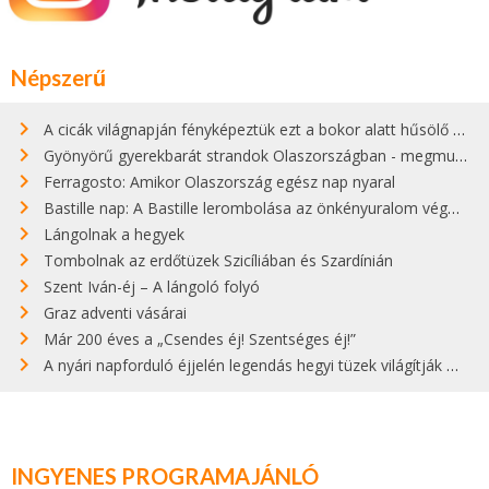
Népszerű
A cicák világnapján fényképeztük ezt a bokor alatt hűsölő cicát Kisorosziban
Gyönyörű gyerekbarát strandok Olaszországban - megmutatjuk a 15 legjobbat
Ferragosto: Amikor Olaszország egész nap nyaral
Bastille nap: A Bastille lerombolása az önkényuralom végét jelentette
Lángolnak a hegyek
Tombolnak az erdőtüzek Szicíliában és Szardínián
Szent Iván-éj – A lángoló folyó
Graz adventi vásárai
Már 200 éves a „Csendes éj! Szentséges éj!”
A nyári napforduló éjjelén legendás hegyi tüzek világítják meg Zugspitzét
INGYENES PROGRAMAJÁNLÓ