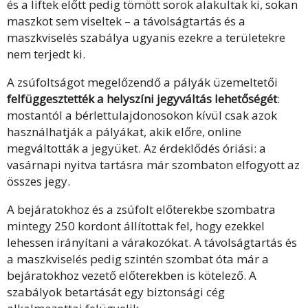
és a liftek előtt pedig tömött sorok alakultak ki, sokan
maszkot sem viseltek – a távolságtartás és a
maszkviselés szabálya ugyanis ezekre a területekre
nem terjedt ki.
A zsúfoltságot megelőzendő a pályák üzemeltetői
felfüggesztették a helyszíni jegyváltás lehetőségét
:
mostantól a bérlettulajdonosokon kívül csak azok
használhatják a pályákat, akik előre, online
megváltották a jegyüket. Az érdeklődés óriási: a
vasárnapi nyitva tartásra már szombaton elfogyott az
összes jegy.
A bejáratokhoz és a zsúfolt előterekbe szombatra
mintegy 250 kordont állítottak fel, hogy ezekkel
lehessen irányítani a várakozókat. A távolságtartás és
a maszkviselés pedig szintén szombat óta már a
bejáratokhoz vezető előterekben is kötelező. A
szabályok betartását egy biztonsági cég