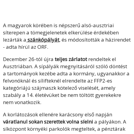
A magyarok körében is népszerű alsó-ausztriai
síterepen a tömegjelenetek elkerülése érdekében
lezárták a
szánkópályát
, és módosították a házirendet
- adta hírül az ORF.
December 26-tól újra
teljes zárlatot
rendeltek el
Ausztriában. A sípályák megnyitásáról szóló döntést
a tartományok kezébe adta a kormány, ugyanakkor a
felvonóknál és sílifteknél elrendelte az FFP2-es
kategóriájú szájmaszk kötelező viselését, amely
szabály a 14. életévüket be nem töltött gyerekekre
nem vonatkozik.
A korlátozások ellenére karácsony első napján
váratlanul sokan szerettek volna síelni
a pályákon. A
síközpont környéki parkolók megteltek, a pénztárak