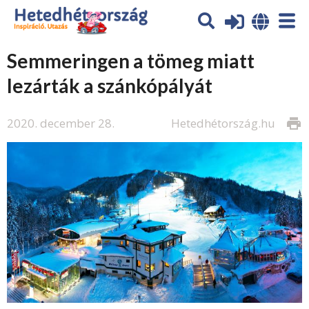
Semmeringen a tömeg miatt
lezárták a szánkópályát
2020. december 28.
Hetedhétország.hu
print