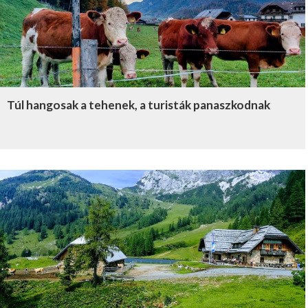
Túl hangosak a tehenek, a turisták panaszkodnak