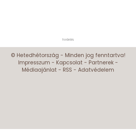
hirdetés
© Hetedhétország - Minden jog fenntartva!
Impresszum
-
Kapcsolat
-
Partnerek
-
Médiaajánlat
-
RSS
-
Adatvédelem