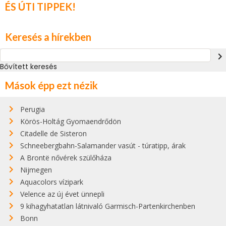
ÉS ÚTI TIPPEK!
Keresés a hírekben
navigate_next
Bővített keresés
Mások épp ezt nézik
Perugia
Körös-Holtág Gyomaendrődön
Citadelle de Sisteron
Schneebergbahn-Salamander vasút - túratipp, árak
A Brontë nővérek szülőháza
Nijmegen
Aquacolors vízipark
Velence az új évet ünnepli
9 kihagyhatatlan látnivaló Garmisch-Partenkirchenben
Bonn