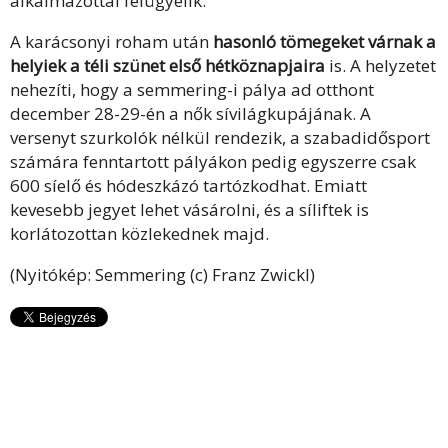
alkalmazottai felügyelik.
A karácsonyi roham után
hasonló tömegeket várnak a
helyiek a téli szünet első hétköznapjaira
is. A helyzetet
nehezíti, hogy a semmering-i pálya ad otthont
december 28-29-én a nők sívilágkupájának. A
versenyt szurkolók nélkül rendezik, a szabadidősport
számára fenntartott pályákon pedig egyszerre csak
600 síelő és hódeszkázó tartózkodhat. Emiatt
kevesebb jegyet lehet vásárolni, és a síliftek is
korlátozottan közlekednek majd.
(Nyitókép: Semmering (c) Franz Zwickl)