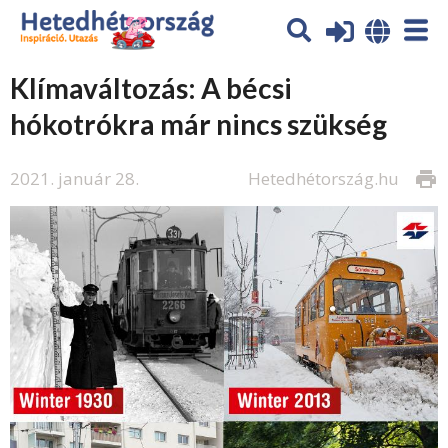
Klímaváltozás: A bécsi
hókotrókra már nincs szükség
2021. január 28.
Hetedhétország.hu
print