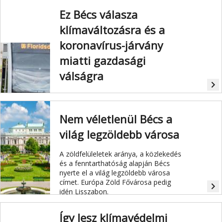
Ez Bécs válasza
klímaváltozásra és a
koronavírus-járvány
miatti gazdasági
válságra
navigate_next
Az U2/U5-ös metró kiépítése Bécs
válasza napjaink két legjelentősebb
kihívására: a klímaváltozásra és a
Nem véletlenül Bécs a
koronavírus-járvány miatti gazdasági
világ legzöldebb városa
válságra.
A zöldfelüleletek aránya, a közlekedés
és a fenntarthatóság alapján Bécs
nyerte el a világ legzöldebb városa
címet. Európa Zöld Fővárosa pedig
navigate_next
idén Lisszabon.
Így lesz klímavédelmi