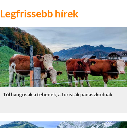
Legfrissebb hírek
Túl hangosak a tehenek, a turisták panaszkodnak