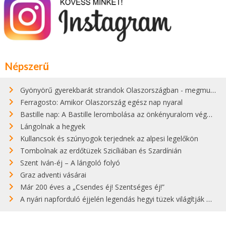
Népszerű
Gyönyörű gyerekbarát strandok Olaszországban - megmutatjuk a 15 legjobbat
Ferragosto: Amikor Olaszország egész nap nyaral
Bastille nap: A Bastille lerombolása az önkényuralom végét jelentette
Lángolnak a hegyek
Kullancsok és szúnyogok terjednek az alpesi legelőkön
Tombolnak az erdőtüzek Szicíliában és Szardínián
Szent Iván-éj – A lángoló folyó
Graz adventi vásárai
Már 200 éves a „Csendes éj! Szentséges éj!”
A nyári napforduló éjjelén legendás hegyi tüzek világítják meg Zugspitzét