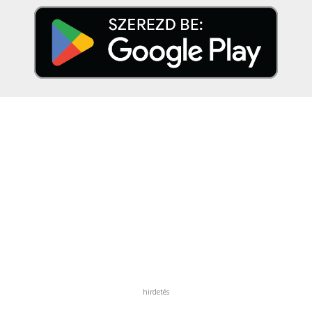
hirdetés