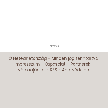
hirdetés
© Hetedhétország - Minden jog fenntartva!
Impresszum
-
Kapcsolat
-
Partnerek
-
Médiaajánlat
-
RSS
-
Adatvédelem