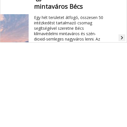
mintaváros Bécs
Egy hét területet átfogó, összesen 50
intézkedést tartalmazó csomag
segítségével szeretne Bécs
klímavédelmi mintaváros és szén-
navigate_next
dioxid-semleges nagyváros lenni. Az
egyes lépések a hőszigetek
visszaszorításától a zöldterületek
növelésén át a hulladékkeletkezés
megelőzéséig számos területet
átfognak.