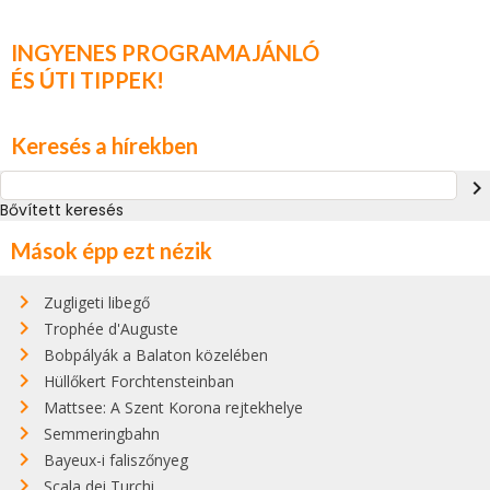
INGYENES PROGRAMAJÁNLÓ
ÉS ÚTI TIPPEK!
Keresés a hírekben
navigate_next
Bővített keresés
Mások épp ezt nézik
Zugligeti libegő
Trophée d'Auguste
Bobpályák a Balaton közelében
Hüllőkert Forchtensteinban
Mattsee: A Szent Korona rejtekhelye
Semmeringbahn
Bayeux-i faliszőnyeg
Scala dei Turchi