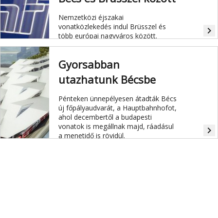
Nemzetközi éjszakai
vonatközlekedés indul Brüsszel és
navigate_next
több európai nagyváros között.
Gyorsabban
utazhatunk Bécsbe
Pénteken ünnepélyesen átadták Bécs
új főpályaudvarát, a Hauptbahnhofot,
ahol decembertől a budapesti
vonatok is megállnak majd, ráadásul
navigate_next
a menetidő is rövidül.