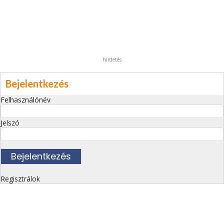
hirdetés
Bejelentkezés
Felhasználónév
Jelszó
Regisztrálok