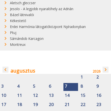
Aletsch gleccser
Jesolo - A legjobb nyaralóhely az Adrián
Bázel látnivalói
Kékestető
Erdei Harmónia látogatóközpont Nyíradonyban
Ptuj
Sámándob Karcagon
Montreux
navigate_before
navigate_next
augusztus
2026
1
2
3
4
5
6
7
8
9
10
11
12
13
14
15
16
17
18
19
20
21
22
23