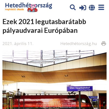
Ezek 2021 legutasbarátabb
pályaudvarai Európában
2021. április 11.
Hetedhétország.hu
print