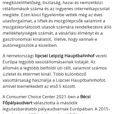
megközelíthetőség, tisztaság, hazai és nemzetközi
célállomások száma és az ingyenes internetkapcsolat
megléte. Ezen kívül figyelembe vették még az éves
utasforgalmat, a liftek és mozgólépcsők valamint a
mozgáskorlátozott utasok számára rendelkezésre álló
mellékhelyiségek számát, a vásárlási élményt és a
gasztronómiai kínálatot, illetve, hogy vannak-e
autómegosztók a közelben.
A németországi
lipcsei Leipzig Hauptbahnhof
vezeti
Európa legjobb vasútállomásainak listáját. Az
állomás a legtöbb belföldi úti célt, valamint számos
üzletet és éttermet kínál. Több különböző
vasúttársaság használja a Lipcsei Hauptbahnhofot,
amivel kiemelkedett az első 5 között.
A Consumer Choice Center 2021-ben a
Bécsi
Főpályaudvart
választotta a második
legutasbarátabb pályaudvarnak Európában. A 2015-