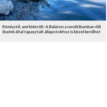
Rémisztő, ami kiderült: A Balaton a neolitikumban élő
őseink által tapasztalt állapotokhoz is közel kerülhet