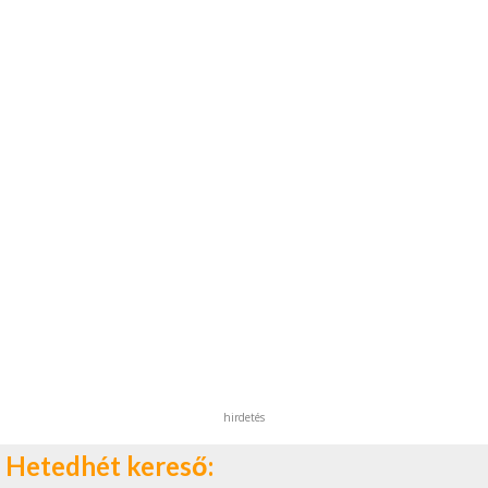
hirdetés
Hetedhét kereső: