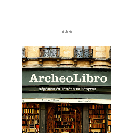
hirdetés