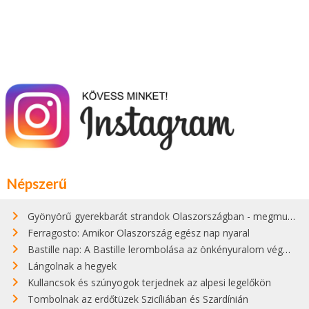
Népszerű
Gyönyörű gyerekbarát strandok Olaszországban - megmutatjuk a 15 legjobbat
Ferragosto: Amikor Olaszország egész nap nyaral
Bastille nap: A Bastille lerombolása az önkényuralom végét jelentette
Lángolnak a hegyek
Kullancsok és szúnyogok terjednek az alpesi legelőkön
Tombolnak az erdőtüzek Szicíliában és Szardínián