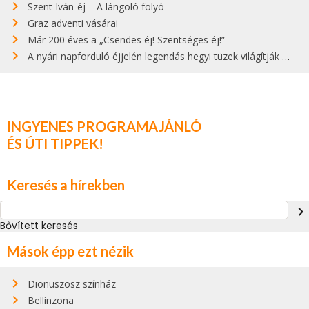
Szent Iván-éj – A lángoló folyó
Graz adventi vásárai
Már 200 éves a „Csendes éj! Szentséges éj!”
A nyári napforduló éjjelén legendás hegyi tüzek világítják meg Zugspitzét
INGYENES PROGRAMAJÁNLÓ
ÉS ÚTI TIPPEK!
Keresés a hírekben
navigate_next
Bővített keresés
Mások épp ezt nézik
Dionüszosz színház
Bellinzona