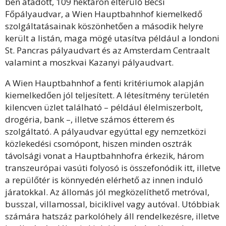
ben átadott, 109 hektáron elterülő Bécsi
Főpályaudvar, a Wien Hauptbahnhof kiemelkedő
szolgáltatásainak köszönhetően a második helyre
került a listán, maga mögé utasítva például a londoni
St. Pancras pályaudvart és az Amsterdam Centraalt
valamint a moszkvai Kazanyi pályaudvart.
A Wien Hauptbahnhof a fenti kritériumok alapján
kiemelkedően jól teljesített. A létesítmény területén
kilencven üzlet található – például élelmiszerbolt,
drogéria, bank –, illetve számos étterem és
szolgáltató. A pályaudvar egyúttal egy nemzetközi
közlekedési csomópont, hiszen minden osztrák
távolsági vonat a Hauptbahnhofra érkezik, három
transzeurópai vasúti folyosó is összefonódik itt, illetve
a repülőtér is könnyedén elérhető az innen induló
járatokkal. Az állomás jól megközelíthető metróval,
busszal, villamossal, biciklivel vagy autóval. Utóbbiak
számára hatszáz parkolóhely áll rendelkezésre, illetve