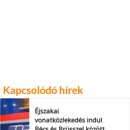
Kapcsolódó hírek
Éjszakai
vonatközlekedés indul
Bécs és Brüsszel között