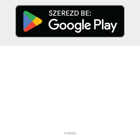
hirdetés