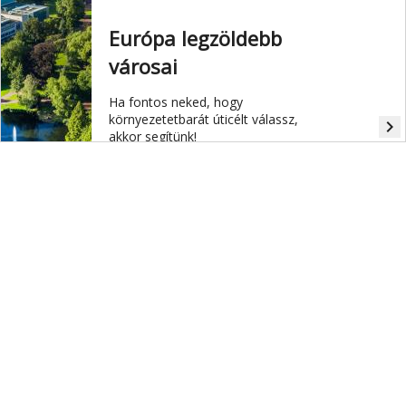
Európa legzöldebb
városai
Ha fontos neked, hogy
környezetetbarát úticélt válassz,
navigate_next
akkor segítünk!