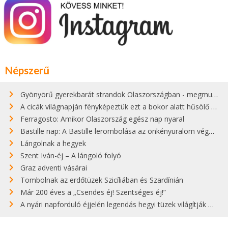
Népszerű
Gyönyörű gyerekbarát strandok Olaszországban - megmutatjuk a 15 legjobbat
A cicák világnapján fényképeztük ezt a bokor alatt hűsölő cicát Kisorosziban
Ferragosto: Amikor Olaszország egész nap nyaral
Bastille nap: A Bastille lerombolása az önkényuralom végét jelentette
Lángolnak a hegyek
Szent Iván-éj – A lángoló folyó
Graz adventi vásárai
Tombolnak az erdőtüzek Szicíliában és Szardínián
Már 200 éves a „Csendes éj! Szentséges éj!”
A nyári napforduló éjjelén legendás hegyi tüzek világítják meg Zugspitzét