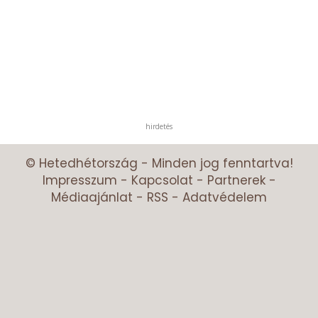
hirdetés
© Hetedhétország - Minden jog fenntartva!
Impresszum
-
Kapcsolat
-
Partnerek
-
Médiaajánlat
-
RSS
-
Adatvédelem