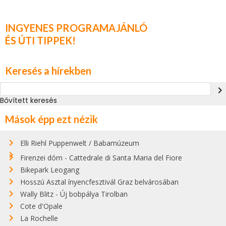
INGYENES PROGRAMAJÁNLÓ
ÉS ÚTI TIPPEK!
Keresés a hírekben
navigate_next
Bővített keresés
Mások épp ezt nézik
Elli Riehl Puppenwelt / Babamúzeum
Firenzei dóm - Cattedrale di Santa Maria del Fiore
Bikepark Leogang
Hosszú Asztal ínyencfesztivál Graz belvárosában
Wally Blitz - Új bobpálya Tirolban
Cote d'Opale
La Rochelle