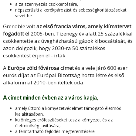
a zajszennyezés csökkentésére,
népszerűsíti a kerékpározást és sebességkorlátozásokat
vezet be.
Grenoble volt
az első francia város, amely klímatervet
fogadott el
2005-ben. Tizenegy év alatt 25 százalékkal
csökkentette az üvegházhatású gázok kibocsátását, és
azon dolgozik, hogy 2030-ra 50 százalékos
csökkentést érjen el - írták.
A
Európa zöld fővárosa címet
és a vele járó 600 ezer
eurós díjat az Európai Bizottság hozta létre és első
alkalommal 2010-ben ítéltek oda.
A címet
minden évben az a város kapja
,
amely úttörő a környezetvédelmet támogató életmód
kialakításában,
különleges erőfeszítéseket tesz a környezet és az
életminőség javítására,
a fenntartható fejlődés megteremtésére.