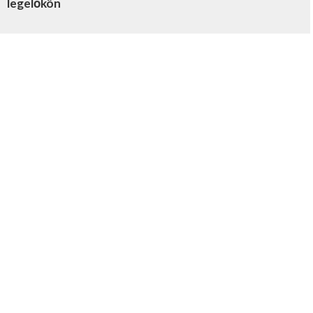
legelőkön