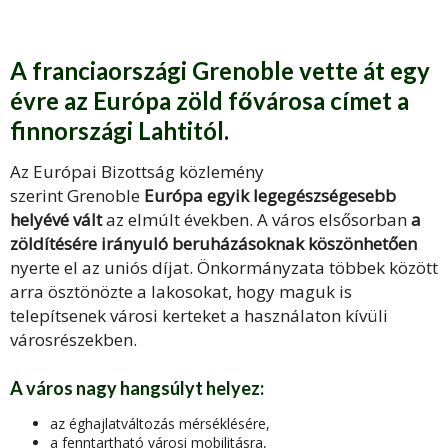
A franciaországi Grenoble vette át egy
évre az Európa zöld fővárosa címet a
finnországi Lahtitól.
Az Európai Bizottság közlemény
szerint Grenoble
Európa egyik legegészségesebb
helyévé vált
az elmúlt években. A város elsősorban
a
zöldítésére irányuló beruházásoknak köszönhetően
nyerte el az uniós díjat. Önkormányzata többek között
arra ösztönözte a lakosokat, hogy maguk is
telepítsenek városi kerteket a használaton kívüli
városrészekben.
A város nagy hangsúlyt helyez:
az éghajlatváltozás mérséklésére,
a fenntartható városi mobilitásra,