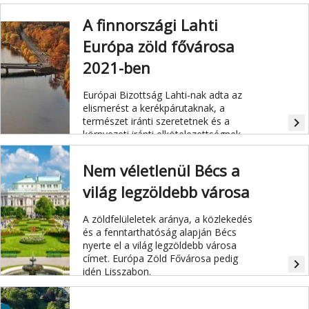
A finnországi Lahti
Európa zöld fővárosa
2021-ben
Európai Bizottság Lahti-nak adta az
elismerést a kerékpárutaknak, a
természet iránti szeretetnek és a
navigate_next
környezeti iránti elkötelezettségnek
köszönhetően.
Nem véletlenül Bécs a
világ legzöldebb városa
A zöldfelüleletek aránya, a közlekedés
és a fenntarthatóság alapján Bécs
nyerte el a világ legzöldebb városa
címet. Európa Zöld Fővárosa pedig
navigate_next
idén Lisszabon.