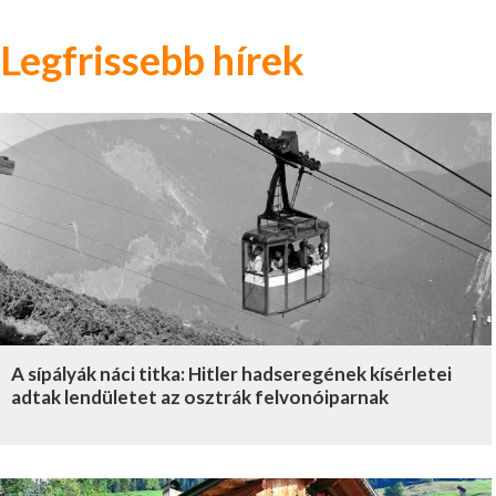
Legfrissebb hírek
A sípályák náci titka: Hitler hadseregének kísérletei
adtak lendületet az osztrák felvonóiparnak