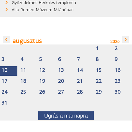
Győzedelmes Herkules temploma
Alfa Romeo Múzeum Milánóban
navigate_before
navigate_next
augusztus
2026
1
2
3
4
5
6
7
8
9
10
11
12
13
14
15
16
17
18
19
20
21
22
23
24
25
26
27
28
29
30
31
Ugrás a mai napra