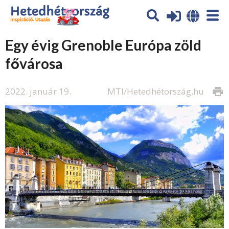
Egy évig Grenoble Európa zöld
fővárosa
2022. január 19.
MTI/Hetedhétország.hu
print