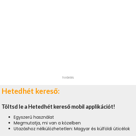
hirdetés
Hetedhét kereső:
Töltsd le a Hetedhét kereső mobil applikációt!
Egyszerű használat
Megmutatja, mi van a közelben
Utazáshoz nélkülözhetetlen: Magyar és külföldi úticélok