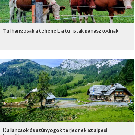
Túl hangosak a tehenek, a turisták panaszkodnak
Kullancsok és szúnyogok terjednek az alpesi