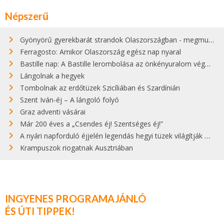
Népszerű
Gyönyörű gyerekbarát strandok Olaszországban - megmutatjuk a 15 legjobbat
Ferragosto: Amikor Olaszország egész nap nyaral
Bastille nap: A Bastille lerombolása az önkényuralom végét jelentette
Lángolnak a hegyek
Tombolnak az erdőtüzek Szicíliában és Szardínián
Szent Iván-éj – A lángoló folyó
Graz adventi vásárai
Már 200 éves a „Csendes éj! Szentséges éj!”
A nyári napforduló éjjelén legendás hegyi tüzek világítják meg Zugspitzét
Krampuszok riogatnak Ausztriában
INGYENES PROGRAMAJÁNLÓ
ÉS ÚTI TIPPEK!