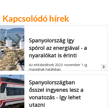
Kapcsolódó hírek
Spanyolország így
spórol az energiával - a
nyaralókat is érinti
Az intézkedések 2023. november 1-ig
navigate_next
maradnak hatályban.
Spanyolországban
ősszel ingyenes lesz a
vonatozás - így lehet
utazni