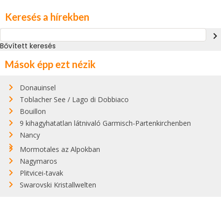
Keresés a hírekben
navigate_next
Bővített keresés
Mások épp ezt nézik
Donauinsel
Toblacher See / Lago di Dobbiaco
Bouillon
9 kihagyhatatlan látnivaló Garmisch-Partenkirchenben
Nancy
Mormotales az Alpokban
Nagymaros
Plitvicei-tavak
Swarovski Kristallwelten