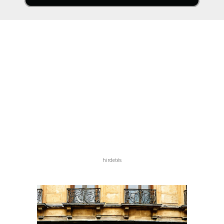
hirdetés