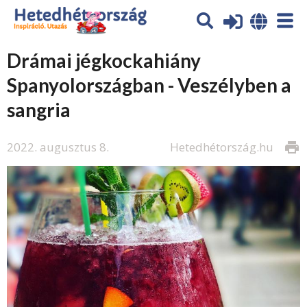
Drámai jégkockahiány
Spanyolországban - Veszélyben a
sangria
2022. augusztus 8.
Hetedhétország.hu
print