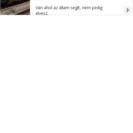
Van ahol az állam segít, nem pedig
navigate_next
elvesz.