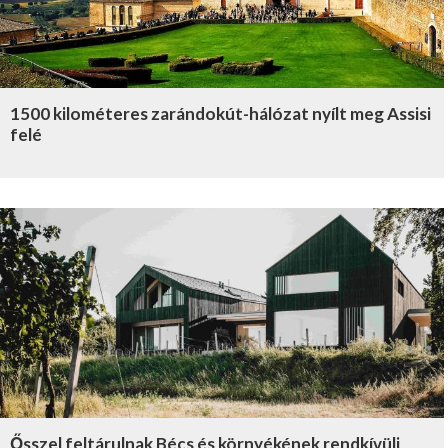
1500 kilométeres zarándokút-hálózat nyílt meg Assisi
felé
Ősszel feltárulnak Bécs és környékének rendkívüli