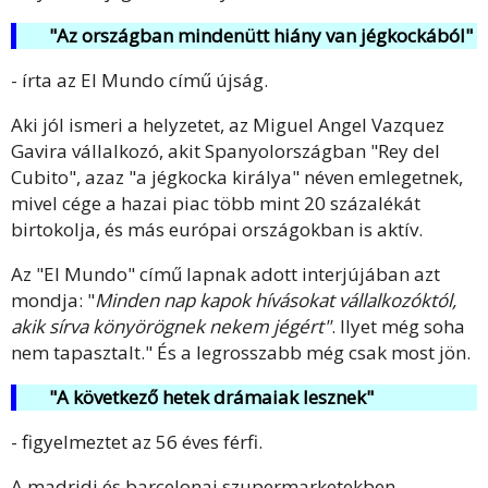
"Az országban mindenütt hiány van jégkockából"
- írta az El Mundo című újság.
Aki jól ismeri a helyzetet, az Miguel Angel Vazquez
Gavira vállalkozó, akit Spanyolországban "Rey del
Cubito", azaz "a jégkocka királya" néven emlegetnek,
mivel cége a hazai piac több mint 20 százalékát
birtokolja, és más európai országokban is aktív.
Az "El Mundo" című lapnak adott interjújában azt
mondja: "
Minden nap kapok hívásokat vállalkozóktól,
akik sírva könyörögnek nekem jégért"
. Ilyet még soha
nem tapasztalt." És a legrosszabb még csak most jön.
"A következő hetek drámaiak lesznek"
- figyelmeztet az 56 éves férfi.
A madridi és barcelonai szupermarketekben,