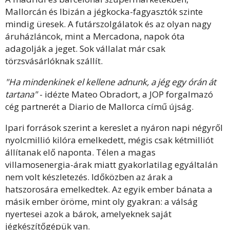
Mallorcán és Ibizán a jégkocka-fagyasztók szinte
mindig üresek. A futárszolgálatok és az olyan nagy
áruházláncok, mint a Mercadona, napok óta
adagolják a jeget. Sok vállalat már csak
törzsvásárlóknak szállít.
"Ha mindenkinek el kellene adnunk, a jég egy órán át
tartana"
- idézte Mateo Obradort, a JOP forgalmazó
cég partnerét a Diario de Mallorca című újság.
Ipari források szerint a kereslet a nyáron napi négyről
nyolcmillió kilóra emelkedett, mégis csak kétmilliót
állítanak elő naponta. Télen a magas
villamosenergia-árak miatt gyakorlatilag egyáltalán
nem volt készletezés. Időközben az árak a
hatszorosára emelkedtek. Az egyik ember bánata a
másik ember öröme, mint oly gyakran: a válság
nyertesei azok a bárok, amelyeknek saját
jégkészítőgépük van.