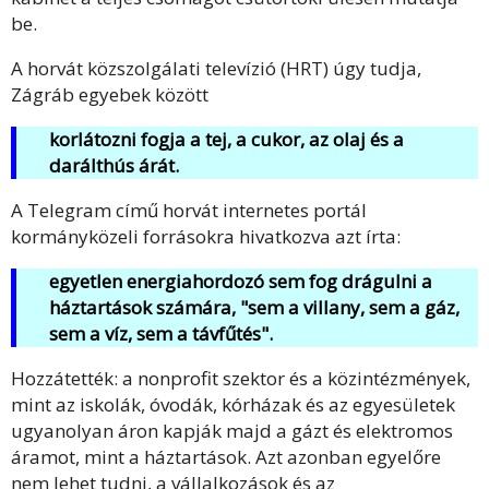
be.
A horvát közszolgálati televízió (HRT) úgy tudja,
Zágráb egyebek között
korlátozni fogja a tej, a cukor, az olaj és a
darálthús árát.
A Telegram című horvát internetes portál
kormányközeli forrásokra hivatkozva azt írta:
egyetlen energiahordozó sem fog drágulni a
háztartások számára, "sem a villany, sem a gáz,
sem a víz, sem a távfűtés".
Hozzátették: a nonprofit szektor és a közintézmények,
mint az iskolák, óvodák, kórházak és az egyesületek
ugyanolyan áron kapják majd a gázt és elektromos
áramot, mint a háztartások. Azt azonban egyelőre
nem lehet tudni, a vállalkozások és az