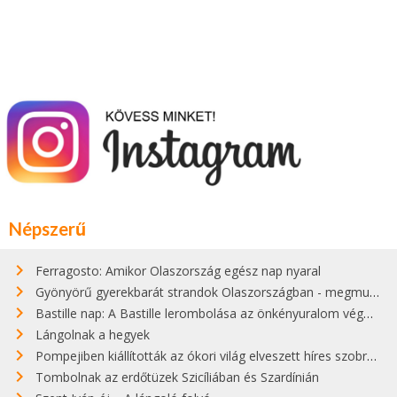
Népszerű
Ferragosto: Amikor Olaszország egész nap nyaral
Gyönyörű gyerekbarát strandok Olaszországban - megmutatjuk a 15 legjobbat
Bastille nap: A Bastille lerombolása az önkényuralom végét jelentette
Lángolnak a hegyek
Pompejiben kiállították az ókori világ elveszett híres szobrának másolatát
Tombolnak az erdőtüzek Szicíliában és Szardínián