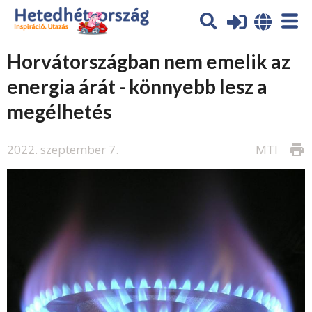
Horvátországban nem emelik az
energia árát - könnyebb lesz a
megélhetés
2022. szeptember 7.
MTI
print