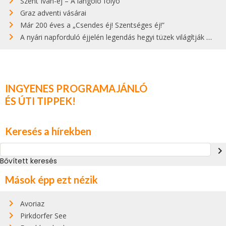
Szent Iván-éj – A lángoló folyó
Graz adventi vásárai
Már 200 éves a „Csendes éj! Szentséges éj!”
A nyári napforduló éjjelén legendás hegyi tüzek világítják meg Zugspitzét
INGYENES PROGRAMAJÁNLÓ
ÉS ÚTI TIPPEK!
Keresés a hírekben
navigate_next
Bővített keresés
Mások épp ezt nézik
Avoriaz
Pirkdorfer See