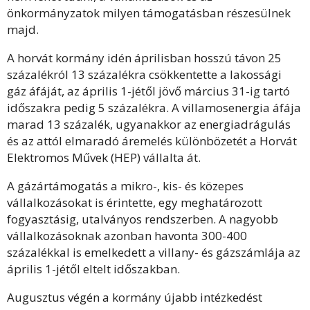
önkormányzatok milyen támogatásban részesülnek
majd.
A horvát kormány idén áprilisban hosszú távon 25
százalékról 13 százalékra csökkentette a lakossági
gáz áfáját, az április 1-jétől jövő március 31-ig tartó
időszakra pedig 5 százalékra. A villamosenergia áfája
marad 13 százalék, ugyanakkor az energiadrágulás
és az attól elmaradó áremelés különbözetét a Horvát
Elektromos Művek (HEP) vállalta át.
A gázártámogatás a mikro-, kis- és közepes
vállalkozásokat is érintette, egy meghatározott
fogyasztásig, utalványos rendszerben. A nagyobb
vállalkozásoknak azonban havonta 300-400
százalékkal is emelkedett a villany- és gázszámlája az
április 1-jétől eltelt időszakban.
Augusztus végén a kormány újabb intézkedést