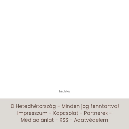
hirdetés
© Hetedhétország - Minden jog fenntartva!
Impresszum
-
Kapcsolat
-
Partnerek
-
Médiaajánlat
-
RSS
-
Adatvédelem