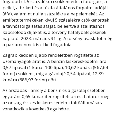
fogadott el: 5 százalékra csökkentette a faforgács, a
pellet, a brikett és a tűzifa általános forgalmi adóját
(áfa), valamint nulla százalékra a napelemekét. Az
említett termékeken kívül 5 százalékra csökkentették
a távhőszolgáltatás áfáját, beleértve a szállításhoz
kapcsolódó díjakat is, a törvény hatálybalépésének
napjától 2023. március 31-ig. A törvényjavaslatot még
a parlamentnek is el kell fogadnia.
Zágráb kedden újabb rendeletben rögzítette az
üzemanyagok árát is. A benzin kiskereskedelmi ára
0,57 lipával (1 kuna=100 lipa), 10,62 kunára (567,64
forint) csökkent, míg a gázolajé 0,54 lipával, 12,89
kunára (688,97 forint) nőtt
Az árszabás - amely a benzin és a gázolaj esetében
egyaránt 0,65 kuna/liter rögzített árrést határoz meg -
az ország összes kiskereskedelmi töltőállomására
vonatkozik a következő egy hétre.