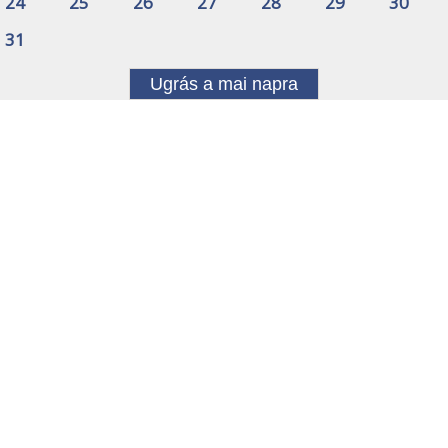
24
25
26
27
28
29
30
31
Ugrás a mai napra