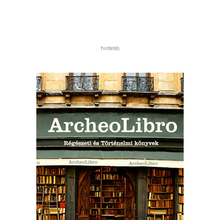
hirdetés