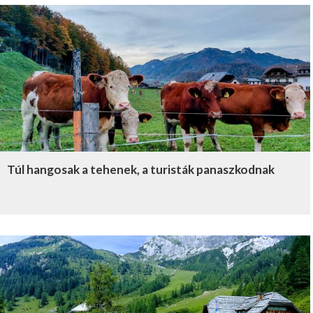
Túl hangosak a tehenek, a turisták panaszkodnak