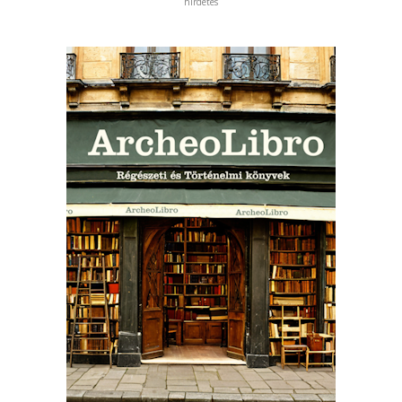
hirdetés