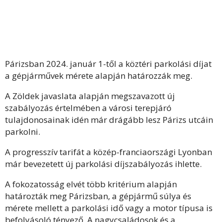
Párizsban 2024. január 1-től a köztéri parkolási díjat
a gépjárművek mérete alapján határozzák meg.
A Zöldek javaslata alapján megszavazott új
szabályozás értelmében a városi terepjáró
tulajdonosainak idén már drágább lesz Párizs utcáin
parkolni.
A progresszív tarifát a közép-franciaországi Lyonban
már bevezetett új parkolási díjszabályozás ihlette.
A fokozatosság elvét több kritérium alapján
határozták meg Párizsban, a gépjármű súlya és
mérete mellett a parkolási idő vagy a motor típusa is
befolyásoló tényező. A nagycsaládosok és a