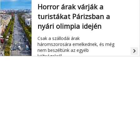
Horror árak várják a
turistákat Párizsban a
nyári olimpia idején
Csak a szállodái árak
háromszorosára emelkednek, és még
nem beszéltünk az egyéb
navigate_next
költségekről.