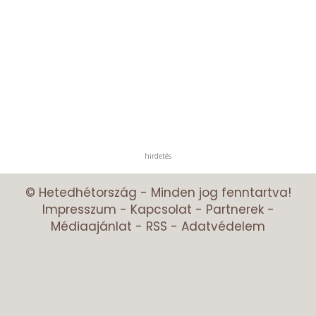
hirdetés
© Hetedhétország - Minden jog fenntartva!
Impresszum
-
Kapcsolat
-
Partnerek
-
Médiaajánlat
-
RSS
-
Adatvédelem