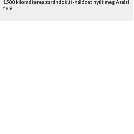
1500 kilométeres zarándokút-hálózat nyílt meg Assisi
felé