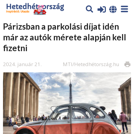
Párizsban a parkolási díjat idén
már az autók mérete alapján kell
fizetni
2024. január 21.
MTI/Hetedhétország.hu
print