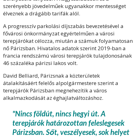
szerényebb jövedelműek ugyanakkor mentességet
élveznek a drágább tarifák alól.
A progresszív parkolási díjszabás bevezetésével a
fővárosi önkormányzat egyértelműen a városi
terepjárókat célozza, miután a számuk folyamatosan
nő Párizsban. Hivatalos adatok szerint 2019-ban a
francia rendszámú városi terepjárók tulajdonosának
46 százaléka párizsi lakos volt.
David Belliard, Párizsnak a közterületek
átalakításáért felelős alpolgármestere szerint a
terepjárók Párizsban megnehezítik a város
alkalmazkodását az éghajlatváltozáshoz.
"Nincs földút, nincs hegyi út. A
terepjárók határozottan feleslegesek
Párizsban. Sőt, veszélyesek, sok helyet