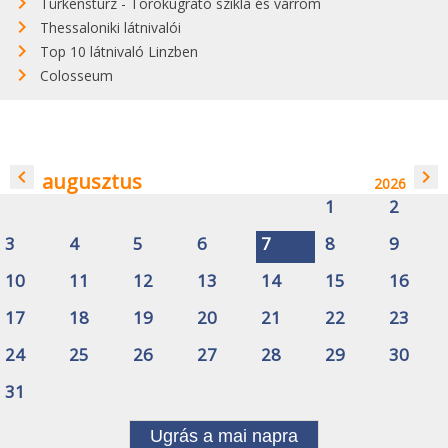
Türkensturz - Törökugrató szikla és várrom
Thessaloniki látnivalói
Top 10 látnivaló Linzben
Colosseum
navigate_before
navigate_next
augusztus
2026
1
2
3
4
5
6
7
8
9
10
11
12
13
14
15
16
17
18
19
20
21
22
23
24
25
26
27
28
29
30
31
Ugrás a mai napra