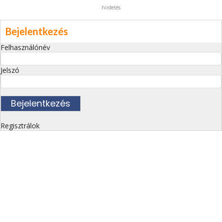
hirdetés
Bejelentkezés
Felhasználónév
Jelszó
Regisztrálok