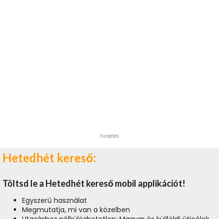
hirdetés
Hetedhét kereső:
Töltsd le a Hetedhét kereső mobil applikációt!
Egyszerű használat
Megmutatja, mi van a közelben
Utazáshoz nélkülözhetetlen: Magyar és külföldi úticélok