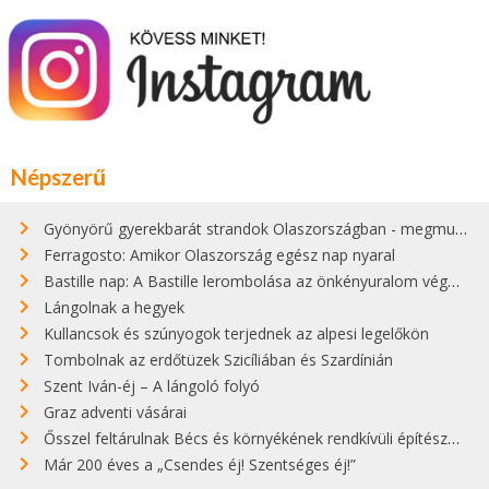
Népszerű
Gyönyörű gyerekbarát strandok Olaszországban - megmutatjuk a 15 legjobbat
Ferragosto: Amikor Olaszország egész nap nyaral
Bastille nap: A Bastille lerombolása az önkényuralom végét jelentette
Lángolnak a hegyek
Kullancsok és szúnyogok terjednek az alpesi legelőkön
Tombolnak az erdőtüzek Szicíliában és Szardínián
Szent Iván-éj – A lángoló folyó
Graz adventi vásárai
Ősszel feltárulnak Bécs és környékének rendkívüli építészeti kincsei
Már 200 éves a „Csendes éj! Szentséges éj!”