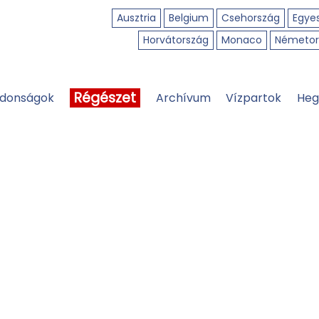
Ausztria
Belgium
Csehország
Egyes
Horvátország
Monaco
Németor
Régészet
jdonságok
Archívum
Vízpartok
Heg