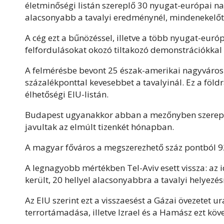
életminőségi listán szereplő 30 nyugat-európai n
alacsonyabb a tavalyi eredménynél, mindenekelőtt 
A cég ezt a bűnözéssel, illetve a több nyugat-eur
felfordulásokat okozó tiltakozó demonstrációkkal 
A felmérésbe bevont 25 észak-amerikai nagyváros 
százalékponttal kevesebbet a tavalyinál. Ez a földr
élhetőségi EIU-listán.
Budapest ugyanakkor abban a mezőnyben szerepel
javultak az elmúlt tizenkét hónapban.
A magyar főváros a megszerezhető száz pontból 92,0-
A legnagyobb mértékben Tel-Aviv esett vissza: az id
került, 20 hellyel alacsonyabbra a tavalyi helyezés
Az EIU szerint ezt a visszaesést a Gázai övezetet u
terrortámadása, illetve Izrael és a Hamász ezt köv