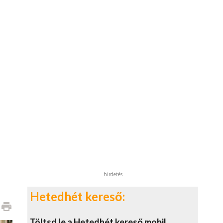
hirdetés
Hetedhét kereső:
print
Töltsd le a Hetedhét kereső mobil