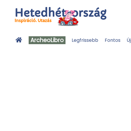
ArcheoLibro
Legfrissebb
Fontos
Ú