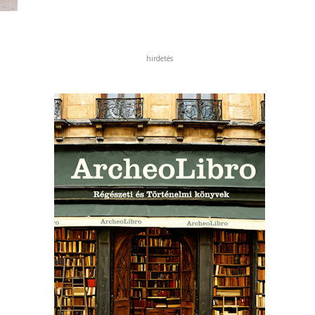
hirdetés