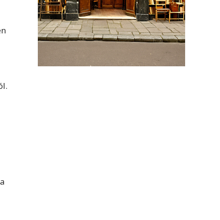
en
l.
ka