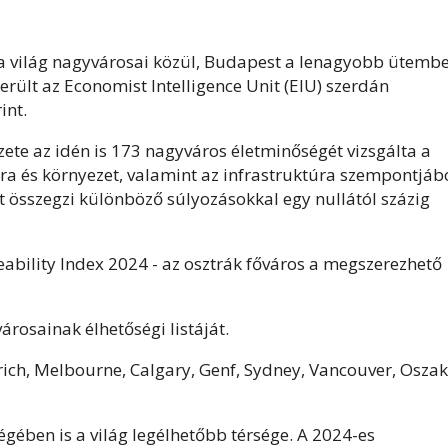
 a világ nagyvárosai közül, Budapest a lenagyobb ütemb
került az Economist Intelligence Unit (EIU) szerdán
int.
zete az idén is 173 nagyváros életminőségét vizsgálta a
túra és környezet, valamint az infrastruktúra szempontjábó
t összegzi különböző súlyozásokkal egy nullától százig
iveability Index 2024 - az osztrák főváros a megszerezhető
rosainak élhetőségi listáját.
ich, Melbourne, Calgary, Genf, Sydney, Vancouver, Osza
gében is a világ legélhetőbb térsége. A 2024-es