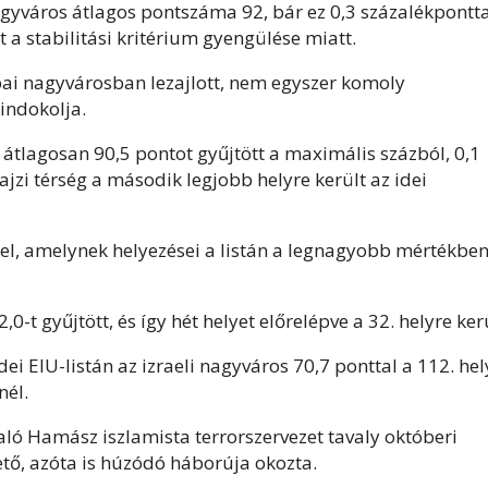
agyváros átlagos pontszáma 92, bár ez 0,3 százalékpontta
a stabilitási kritérium gyengülése miatt.
ópai nagyvárosban lezajlott, nem egyszer komoly
indokolja.
átlagosan 90,5 pontot gyűjtött a maximális százból, 0,1
ajzi térség a második legjobb helyre került az idei
, amelynek helyezései a listán a legnagyobb mértékbe
t gyűjtött, és így hét helyet előrelépve a 32. helyre kerü
ei EIU-listán az izraeli nagyváros 70,7 ponttal a 112. hel
nél.
raló Hamász iszlamista terrorszervezet tavaly októberi
ető, azóta is húzódó háborúja okozta.