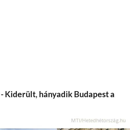
 - Kiderült, hányadik Budapest a
MTI/Hetedhétország.hu