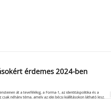
ításokért érdemes 2024-ben
steinen át a tevefélékig, a Forma-1, az identitáspolitika és a
na
ez csak néhány téma, amely az idei bécsi kiállításokon látható lesz.