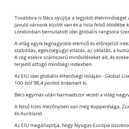
Továbbra is Bécs nyújtja a legjobb életminőséget
javuló városok között van és a lista felső ötödébe 
Londonban bemutatott idei globális rangsora szer
A világ egyik legnagyobb elemző és előrejelző inté
stabilitás, egészségügyi ellátás, az oktatás, a kul
A cég ezekre számszerű minősítéseket ad, és ezeke
terjedő átfogó minőségi indexben.
Az EIU idei globális élhetőségi listáján - Global L
100-ból 98,4 pontot érdemelt ki.
Bécs egymás után harmadszor vezeti a világ nagyvá
A felső tízes mezőnyben van még Koppenhága, Zür
és Auckland.
Az EIU megállapítja, hogy Nyugat-Európa összessé