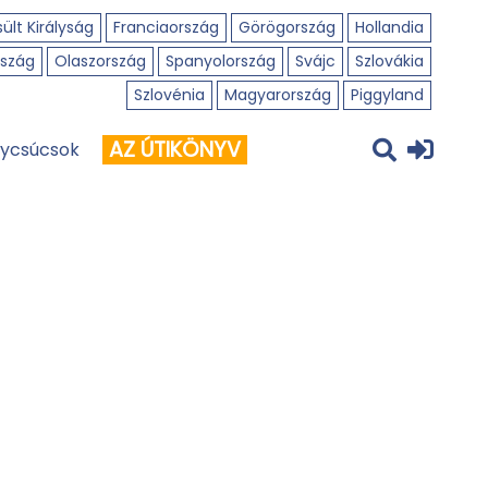
ült Királyság
Franciaország
Görögország
Hollandia
szág
Olaszország
Spanyolország
Svájc
Szlovákia
Szlovénia
Magyarország
Piggyland
AZ ÚTIKÖNYV
ycsúcsok