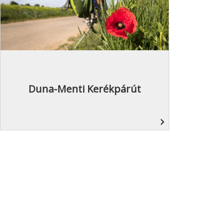
Duna-Menti Kerékpárút
navigate_next