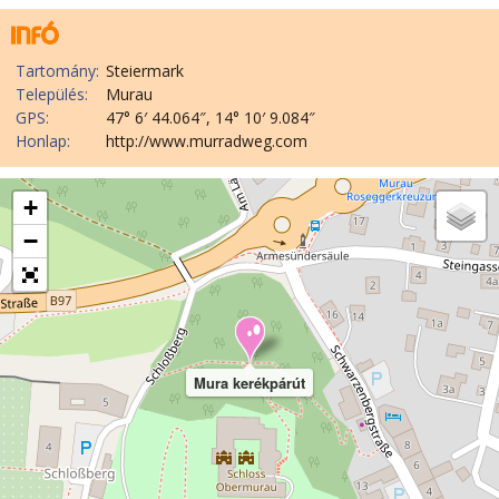
Tartomány:
Steiermark
Település:
Murau
GPS:
47° 6′ 44.064″, 14° 10′ 9.084″
Honlap:
http://www.murradweg.com
+
−
Mura kerékpárút