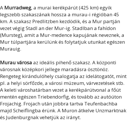
A
Murradweg
, a murai kerékpárút (425 km) egyik
legszebb szakaszának hossza a murau-i régióban 45
km. A szakasz Predlitzben kezdödik, és a Mur partján
vezet végig Stadl an der Mur-ig. Stadlban a fahídon
(Mursteg), amit a Mur-medence kapujának neveznek, a
Mur túlpartjára kerülünk és folytatjuk utunkat egészen
Murauig.
Murau városa
az ideális pihenő szakasz. A központi
városnak középkori jellege maradásra ösztönöz.
Rengeteg kirándulóhely csalogatja az idelátogatót, mint
pl. a helyi sörfőzde, a városi múzeum, várvezetések stb.
A keleti városhatárban vezet a kerékpárútvonal a főút
mentén egészen Triebendorfig, és tovább az autóúton
Frojachig. Frojach után jobbra tartva Teufenbachba
majd Scheiflingba érünk. A Muron átkelve Unzmarktnak
és Judenburgnak vehetjük az irányt.