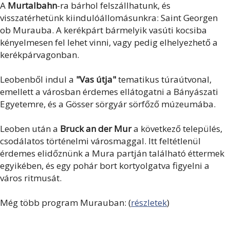
A
Murtalbahn
-ra bárhol felszállhatunk, és
visszatérhetünk kiindulóállomásunkra: Saint Georgen
ob Murauba. A kerékpárt bármelyik vasúti kocsiba
kényelmesen fel lehet vinni, vagy pedig elhelyezhető a
kerékpárvagonban.
Leobenből indul a
"Vas útja"
tematikus túraútvonal,
emellett a városban érdemes ellátogatni a Bányászati
Egyetemre, és a Gösser sörgyár sörfőző múzeumába.
Leoben után a
Bruck an der Mur
a következő település,
csodálatos történelmi városmaggal. Itt feltétlenül
érdemes elidőznünk a Mura partján található éttermek
egyikében, és egy pohár bort kortyolgatva figyelni a
város ritmusát.
Még több program Murauban: (
részletek
)