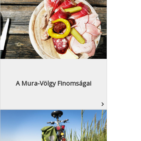
A Mura-Völgy Finomságai
navigate_next