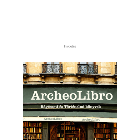
hirdetés