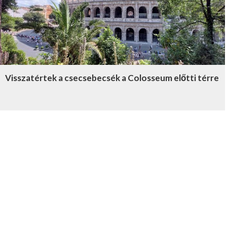
Visszatértek a csecsebecsék a Colosseum előtti térre