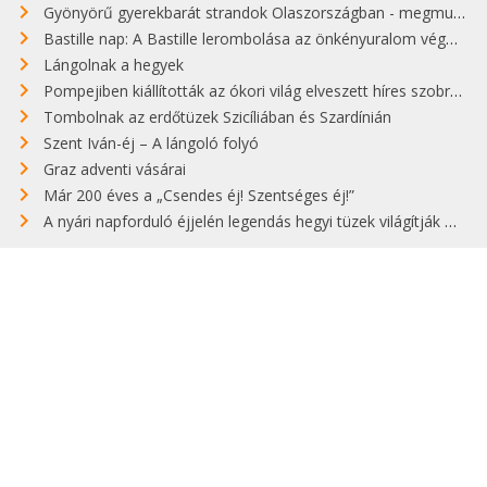
Gyönyörű gyerekbarát strandok Olaszországban - megmutatjuk a 15 legjobbat
Bastille nap: A Bastille lerombolása az önkényuralom végét jelentette
Lángolnak a hegyek
Pompejiben kiállították az ókori világ elveszett híres szobrának másolatát
Tombolnak az erdőtüzek Szicíliában és Szardínián
Szent Iván-éj – A lángoló folyó
Graz adventi vásárai
Már 200 éves a „Csendes éj! Szentséges éj!”
A nyári napforduló éjjelén legendás hegyi tüzek világítják meg Zugspitzét