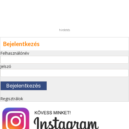
hirdetés
Bejelentkezés
Felhasználónév
Jelszó
Regisztrálok