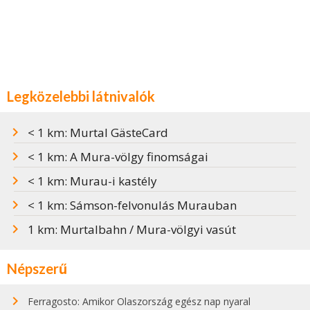
Legközelebbi látnivalók
< 1 km: Murtal GästeCard
< 1 km: A Mura-völgy finomságai
< 1 km: Murau-i kastély
< 1 km: Sámson-felvonulás Murauban
1 km: Murtalbahn / Mura-völgyi vasút
Népszerű
Ferragosto: Amikor Olaszország egész nap nyaral