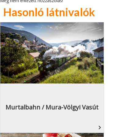
Még nem érkezett hozzászólás!
Hasonló látnivalók
Murtalbahn / Mura-Völgyi Vasút
navigate_next