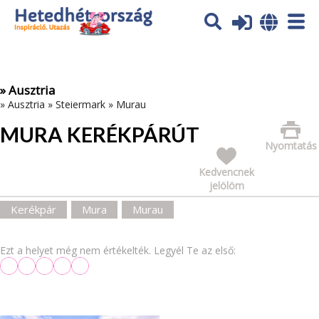
Az oldal sütiket (cookies) használ. További tájékoztatás itt:
Adatvédelmi tájékoztató
Ok
» Ausztria
»
Ausztria
»
Steiermark
»
Murau
MURA KERÉKPÁRÚT
Nyomtatás
Kedvencnek
jelölöm
Kerékpár
Mura
Murau
Ezt a helyet még nem értékelték. Legyél Te az első: