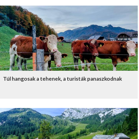
Túl hangosak a tehenek, a turisták panaszkodnak