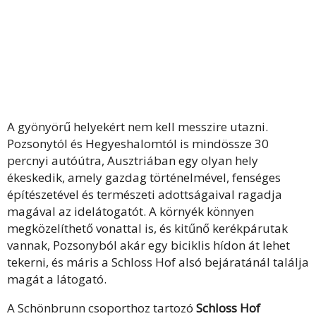
A gyönyörű helyekért nem kell messzire utazni.
Pozsonytól és Hegyeshalomtól is mindössze 30
percnyi autóútra, Ausztriában egy olyan hely
ékeskedik, amely gazdag történelmével, fenséges
építészetével és természeti adottságaival ragadja
magával az idelátogatót. A környék könnyen
megközelíthető vonattal is, és kitűnő kerékpárutak
vannak, Pozsonyból akár egy biciklis hídon át lehet
tekerni, és máris a Schloss Hof alsó bejáratánál találja
magát a látogató.
A Schönbrunn csoporthoz tartozó
Schloss Hof