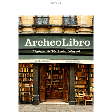
hirdetés