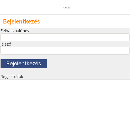
hirdetés
Bejelentkezés
Felhasználónév
Jelszó
Regisztrálok