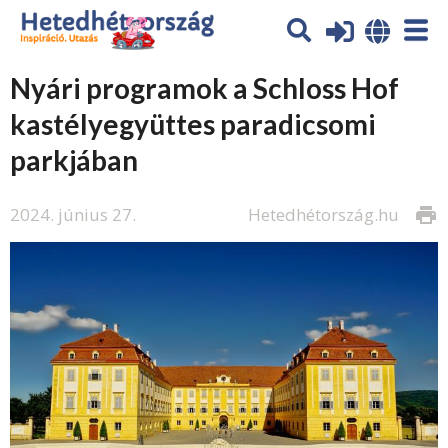
Nyári programok a Schloss Hof
kastélyegyüttes paradicsomi
parkjában
2024. június 27.
Hetedhétország.hu
print