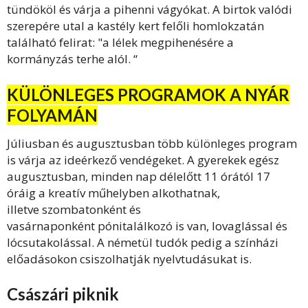
tündököl és várja a pihenni vágyókat. A birtok valódi
szerepére utal a kastély kert felőli homlokzatán
található felirat: "a lélek megpihenésére a
kormányzás terhe alól. “
KÜLÖNLEGES PROGRAMOK A NYÁR
FOLYAMÁN
Júliusban és augusztusban több különleges program
is várja az ideérkező vendégeket. A gyerekek egész
augusztusban, minden nap délelőtt 11 órától 17
óráig a kreatív műhelyben alkothatnak,
illetve szombatonként és
vasárnaponként pónitalálkozó is van, lovaglással és
lócsutakolással. A németül tudók pedig a színházi
előadásokon csiszolhatják nyelvtudásukat is.
Császári piknik