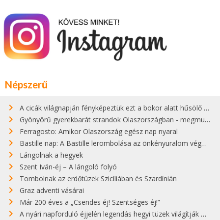
Népszerű
A cicák világnapján fényképeztük ezt a bokor alatt hűsölő cicát Kisorosziban
Gyönyörű gyerekbarát strandok Olaszországban - megmutatjuk a 15 legjobbat
Ferragosto: Amikor Olaszország egész nap nyaral
Bastille nap: A Bastille lerombolása az önkényuralom végét jelentette
Lángolnak a hegyek
Szent Iván-éj – A lángoló folyó
Tombolnak az erdőtüzek Szicíliában és Szardínián
Graz adventi vásárai
Már 200 éves a „Csendes éj! Szentséges éj!”
A nyári napforduló éjjelén legendás hegyi tüzek világítják meg Zugspitzét