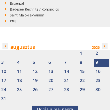
Brixental
Badesee Rechnitz / Rohonci-tó
Saint Malo-i akvárium
Ptuj
navigate_before
navigate_next
augusztus
2026
1
2
3
4
5
6
7
8
9
10
11
12
13
14
15
16
17
18
19
20
21
22
23
24
25
26
27
28
29
30
31
Ugrás a mai napra