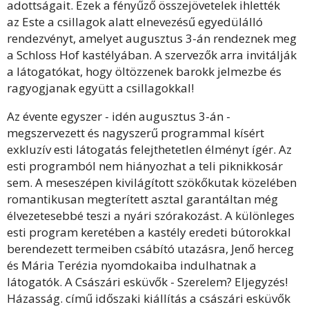
adottságait. Ezek a fényűző összejövetelek ihlették
az Este a csillagok alatt elnevezésű egyedülálló
rendezvényt, amelyet augusztus 3-án rendeznek meg
a Schloss Hof kastélyában. A szervezők arra invitálják
a látogatókat, hogy öltözzenek barokk jelmezbe és
ragyogjanak együtt a csillagokkal!
Az évente egyszer - idén augusztus 3-án -
megszervezett és nagyszerű programmal kísért
exkluzív esti látogatás felejthetetlen élményt ígér. Az
esti programból nem hiányozhat a teli piknikkosár
sem. A meseszépen kivilágított szökőkutak közelében
romantikusan megterített asztal garantáltan még
élvezetesebbé teszi a nyári szórakozást. A különleges
esti program keretében a kastély eredeti bútorokkal
berendezett termeiben csábító utazásra, Jenő herceg
és Mária Terézia nyomdokaiba indulhatnak a
látogatók. A Császári esküvők - Szerelem? Eljegyzés!
Házasság. című időszaki kiállítás a császári esküvők