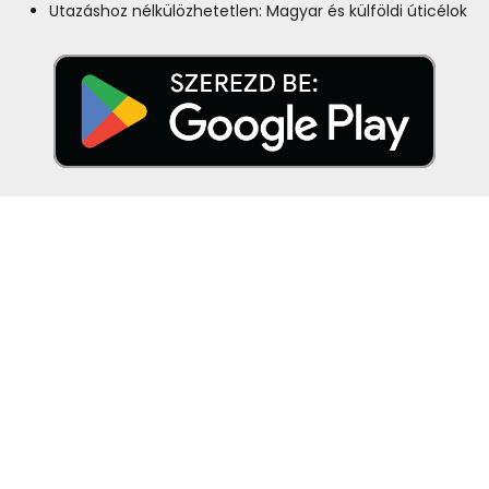
Utazáshoz nélkülözhetetlen: Magyar és külföldi úticélok