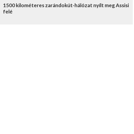
1500 kilométeres zarándokút-hálózat nyílt meg Assisi
felé