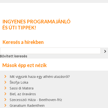
INGYENES PROGRAMAJÁNLÓ
ÉS ÚTI TIPPEK!
Keresés a hírekben
navigate_next
Bővített keresés
Mások épp ezt nézik
Mit vigyünk haza egy athéni utazásról?
Škofja Loka
Sassi di Matera
Biel, az óraváros
Szecesszió Háza - Beethoven-fríz
Granatium Radenthein