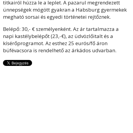
titkairól húzza le a leplet. A pazarul megrendezett
ünnepségek mögött gyakran a Habsburg gyermekek
megható sorsai és egyedi történetei rejtőznek.
Belépő: 30,- € személyenként. Az ár tartalmazza a
napi kastélybelépőt (23,-€), az üdvözlőitalt és a
kísérőprogramot. Az esthez 25 eurós/fő áron
büfévacsora is rendelhető az árkádos udvarban.