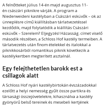
A felnőtteket július 14-én majd augusztus 11-
én császári piknikre várják. A program a
Niederweideni kastélyban a Császári esküvők – ok az
ünneplésre című kiállításban tárlatvezetéssel
kezdődik, majd folytatódik a kiállítás Császári
esküvők – Szerelem? Eljegyzés! Házasság. címet viselő
második részében, a Schloss Hof kastély termeiben. A
tárlatvezetés után finom ételekkel és italokkal a
piknikkosárból romantikus piknik következik a
kastélykertben megterített asztalnál.
Egy felejthetetlen barokk est a
csillagok alatt
A Schloss Hof nyári kastélybirtokán évszázadokkal
ezelőtt a helyi nemesség gyűlt össze partikra és
társasági összejövetelekre, kihasználva a kastély
gyönyörű belső tereinek és mesebeli kertjének